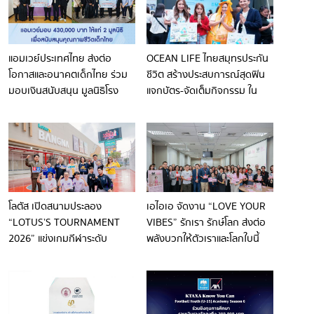
แอมเวย์ประเทศไทย ส่งต่อ
OCEAN LIFE ไทยสมุทรประกัน
โอกาสและอนาคตเด็กไทย ร่วม
ชีวิต สร้างประสบการณ์สุดฟิน
มอบเงินสนับสนุน มูลนิธิโรง
แจกบัตร-จัดเต็มกิจกรรม ใน
พยาบาลเด็ก และ มูลนิธิเด็ก
งาน ‘NONT TANONT โตแล้วไป
อ่อนในสลัม ในพระอุปถัมภ์
ไหน?’ ฉลองวันเกิด 30 ปี “นนท์
สมเด็จพระเจ้าพี่นางเธอ เจ้าฟ้า
ธนนท์” แบบอบอุ่น
กัลยาณิวัฒนา กรมหลวง
นราธิวาสราชนครินทร์
โลตัส เปิดสนามประลอง
เอไอเอ จัดงาน “LOVE YOUR
“LOTUS’S TOURNAMENT
VIBES” รักเรา รักษ์โลก ส่งต่อ
2026” แข่งเกมกีฬาระดับ
พลังบวกให้ตัวเราและโลกใบนี้
ประเทศ ส่งเสริมศักยภาพ
เยาวชน พร้อมเป็นศูนย์กลาง
แข่งขันเกมและกีฬาของไทย