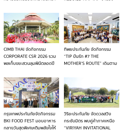
สร้างความร่วมมืออย่างยั่งยืน
การกุศล ฟื้นฟูชุมชนหาดใหญ่
เปลี่ยนทุกก้าวเป็นพลังแห่งการ
ให้
CIMB THAI จัดกิจกรรม
ทิพยประกันภัย จัดกิจกรรม
CORPORATE CSR 2026 รวม
“TIP ปันรัก #7 THE
พลเก็บขยะสวนลุมพินีตลอดปี
MOTHER’S ROUTE” เดินตาม
2569 สร้างชุมชน ‘หลังสวน-
รอยทางแม่ สู่แรงบันดาลใจ
สวนลุมฯ’ ให้น่าอยู่
พร้อมขอบคุณสื่อมวลชน
กรุงเทพประกันภัยจัดกิจกรรม
วิริยะประกันภัย จัดดวลสวิง
BKI FOOD FEST มอบอาหาร
กระชับมิตร พบคู่ค้าภาคเหนือ
กลางวันสุดพิเศษเติมพลังใจให้
“VIRIYAH INVITATIONAL
พนักงาน
GOLF TOURNAMENT 2026”