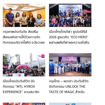
กรุงเทพประกันภัย ส่งเสริม
เมืองไทยไตรกีฬา ซูเปอร์ซีรีส์
สังคมแห่งการให้ด้วยการจัด
2026 ชูแนวคิด “ECO HERO”
กิจกรรมบริจาคโลหิต อวัยวะและ
ผสานพลังกีฬาและความยั่งยืน
ดวงตาอย่างต่อเนื่อง
เปิดฤดูกาลสนามแรกที่สามร้อย
ยอด
เมืองไทยประกันชีวิต จัด
กรุงไทย – แอกซ่า ประกันชีวิต
กิจกรรม “MTL HYROX
จัดกิจกรรม UNLOCK THE
EXPERIENCE” ชวนสมาชิก
TASTE OF MAGIC สำหรับ
เมืองไทยสไมล์คลับร่วมสัมผัส
ลูกค้าคนพิเศษ
บรรยากาศก่อนลงสนามจริง