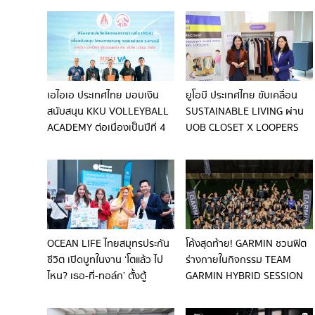
BODYSLAM และศิลปินชั้นนำ
YOUTH (U-15) ACADEMY ปีที่
คับคั่ง พร้อมชวนคนไทยร่วม
6”
เป็นส่วนหนึ่งของการเฉลิม
ฉลองครั้งยิ่งใหญ่
เอไอเอ ประเทศไทย มอบเงิน
ยูโอบี ประเทศไทย ขับเคลื่อน
สนับสนุน KKU VOLLEYBALL
SUSTAINABLE LIVING ผ่าน
ACADEMY ต่อเนื่องเป็นปีที่ 4
UOB CLOSET X LOOPERS
ตอกย้ำพันธกิจพัฒนาศักยภาพ
จากตู้เสื้อผ้าสู่ห้องเรียนดิจิทัล
เยาวชนหญิงด้านกีฬา
วอลเลย์บอลในภาคอีสาน
OCEAN LIFE ไทยสมุทรประกัน
โค้งสุดท้าย! GARMIN ชวนฟิต
ชีวิต เปิดบูทในงาน ‘โตแล้ว ไป
ร่างกายในกิจกรรม TEAM
ไหน? เธอ-ที่-ทอล์ก’ ตั้งตู้
GARMIN HYBRID SESSION
โทรศัพท์เติมพลังใจ ให้นนท์แฟ
เตรียมพร้อมสู่การแข่งขันกีฬา
มอวยพรเซอร์ไพรส์วันเกิด 30
HYBRID TRAINING ระดับโลก