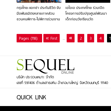
กรุงไทย-แอกซ่า ประกันชีวิต จับ
เอไอเอ ประเทศไทย ร่วมเปิด
มือพันธมิตรหลายภาคส่วน
โครงการปรับปรุงศูนย์พัฒนา
ชวนคนพิการ-ไม่พิการร่วมงาน
เด็กก่อนวัยเรียนวัด
“วิ่งด้วยกัน RUN2GETHER
ดาวดึงษาราม เพื่อส่งเสริม
KNOW YOU CAN 2026” งาน
สภาพแวดล้อมการเรียนรู้ที่
ใหญ่ประจำปี 2026
ปลอดภัยสำหรับเด็กเล็ก
Pages (118):
« First
...
«
2
3
4
บริษัท ประจวบเหมาะ จำกัด
เลขที่ 59/406 ตำบลเสาธงหิน อำเภอบางใหญ่ จังหวัดนนทบุรี 11140
QUICK LINK