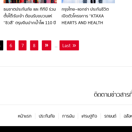
ธนชาตประกันภัย และ ทีทีบี ร่วม
กรุงไทย–แอกซ่า ประกันชีวิต
ตั้งโต๊ะรับเจ้า ต้อนรับขบวนแห่
เปิดตัวโครงการ “KTAXA
“ชิวสี่” ตรุษจีนปากน้ำโพ 110 ปี
HEARTS AND HEALTH
สืบสานประเพณีแห่งศรัทธาชาว
PARK” ยกระดับพื้นที่สวน
นครสวรรค์ ต่อเนื่องปีที่ 5
สาธารณะหลัก 3 แห่งกลาง
กรุงเทพมหานคร ส่งเสริมคน
5
6
7
8
»
...
Last »
ไทยสุภาพดีอย่างยั่งยืน ตอกย้ำ
ผู้นำประกันชีวิตและสุขภาพ
ติดตามข่าวสารที่น
หน้าแรก
ประกันภัย
การเงิน
เศรษฐกิจ
รถยนต์
อสัง