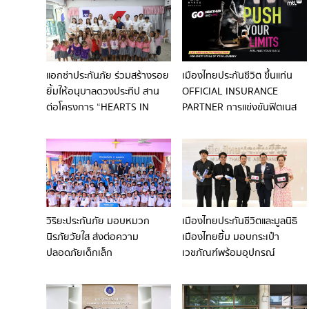
ปี ‘นนท์ ธนนท์’
สุดสัปดาห์นี้
แอกซ่าประกันภัย ร่วมสร้างรอย
เมืองไทยประกันชีวิต ขึ้นแท่น
ยิ้มให้อนุบาลดวงประทีป สาน
OFFICIAL INSURANCE
ต่อโครงการ “HEARTS IN
PARTNER การแข่งขันฟิตเนส
ACTION” ส่งเสริมสังคมแห่ง
ระดับโลก BYD HYROX
โอกาสที่เท่าเทียมกัน
BANGKOK ชวนคนไทยอัป
เกรดสุขภาพสู่เวอร์ชันที่ดีที่สุด
ภายใต้แนวคิด “GO
HEALTHIER WITH MTL”
วิริยะประกันภัย มอบหมวก
เมืองไทยประกันชีวิตและมูลนิธิ
นิรภัยวัยใส ส่งต่อความ
เมืองไทยยิ้ม มอบกระเป๋า
ปลอดภัยเด็กเล็ก
เวชภัณฑ์พร้อมอุปกรณ์
จ.นครราชสีมา
ปฐมพยาบาลเบื้องต้น เพื่อ
บริการผู้มาใช้ลานกีฬาในชุมชน
เขตห้วยขวาง