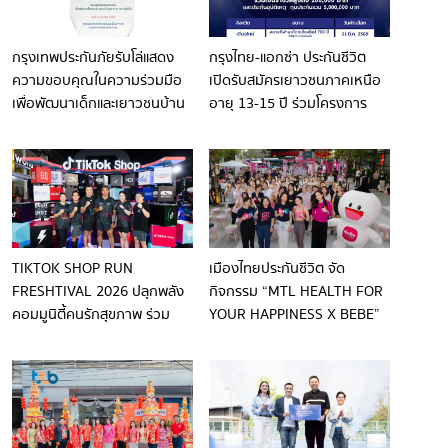
กรุงเทพประกันภัยรับโล่แสดง
กรุงไทย-แอกซ่า ประกันชีวิต
ความขอบคุณในความร่วมมือ
เปิดรับสมัครเยาวชนภาคเหนือ
เพื่อพัฒนาเด็กและเยาวชนบ้าน
อายุ 13-15 ปี ร่วมโครงการ
มหาราช
KTAXA KNOW YOU CAN
FOOTBALL YOUTH (U-15)
ACADEMY SEASON 6 ณ
สนามกีฬาสมโภชเชียงใหม่ 700
ปี(สนามกลาง)
TIKTOK SHOP RUN
เมืองไทยประกันชีวิต จัด
FRESHTIVAL 2026 ปลุกพลัง
กิจกรรม “MTL HEALTH FOR
คอมมูนิตี้คนรักสุขภาพ ร่วม
YOUR HAPPINESS X BEBE”
ขยับเติมสีสันให้กรุงเทพฯ
ชวนสมาชิกเมืองไทยสไมล์คลับ
เริ่มต้นดูแลสุขภาพผ่านการออก
กำลังกายกับ เบเบ้–ธันย์ชนก