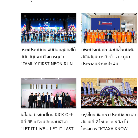
ใส่ใจสิ่งแวดล้อม ณ อุทยานแห่ง
ชาติกุยบุรี
วิริยะประกันภัย จับมือกลุ่มทิสโก้
ทิพยประกันภัย มอบเสื้อกันฝน
สนับสนุนงานวิ่งการกุศล
สนับสนุนภารกิจตำรวจ ดูแล
“FAMILY FIRST NEON RUN
ประชาชนช่วงหน้าฝน
2026”
เอไอเอ ประเทศไทย KICK OFF
กรุงไทย-แอกซ่า ประกันชีวิต จัด
ปีที่ 88 เตรียมจัดคอนเสิร์ต
สนามที่ 2 โซนภาคเหนือ ใน
“LET IT LIVE – LET IT LAST
โครงการ “KTAXA KNOW
– LET IT ROCK” นำทีมโดย
YOU CAN FOOTBALL