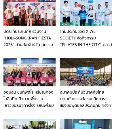
มิตรแท้ประกันภัย ร่วมงาน
ไทยประกันชีวิต X WE
“HOLI-SONGKRAN FIESTA
SOCIETY จัดกิจกรรม
2026” สานสัมพันธ์วัฒนธรรม
“PILATES IN THE CITY” คลาส
ไทย–อินเดีย ในฐานะผู้สนับสนุน
สุขภาพสุดเอ็กซ์คลูซีฟ กลาง
หลัก ต่อเนื่องเป็นปีที่ 3
สวนสีเขียวใจกลางเมือง
ออมสิน ขนทัพฮีโร่เหรียญทอง
สมาคมประกันวินาศภัยไทย
โอลิมปิก ติวมวยพื้นฐาน
มอบถ้วยรางวัลชนะเลิศการ
เยาวชนธนาคารโรงเรียนพร้อม
แข่งขันฟุตบอลประกันภัย ครั้งที่
ปลูกฝังวินัยการเงิน
13