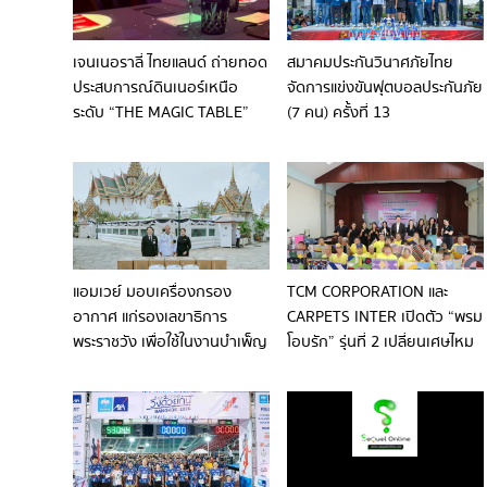
เจนเนอราลี่ ไทยแลนด์ ถ่ายทอด
สมาคมประกันวินาศภัยไทย
ประสบการณ์ดินเนอร์เหนือ
จัดการแข่งขันฟุตบอลประกันภัย
ระดับ “THE MAGIC TABLE”
(7 คน) ครั้งที่ 13
มอบค่ำคืนสุดเอ็กซ์คลูซีฟแก่
ลูกค้าคนสำคัญ
แอมเวย์ มอบเครื่องกรอง
TCM CORPORATION และ
อากาศ แก่รองเลขาธิการ
CARPETS INTER เปิดตัว “พรม
พระราชวัง เพื่อใช้ในงานบำเพ็ญ
โอบรัก” รุ่นที่ 2 เปลี่ยนเศษไหม
พระราชกุศลพระบรมศพ
เหลือใช้สู่งานคราฟต์สร้างอาชีพ
ยกระดับคุณภาพชีวิตคนไร้ที่พึ่ง
อย่างยั่งยืน