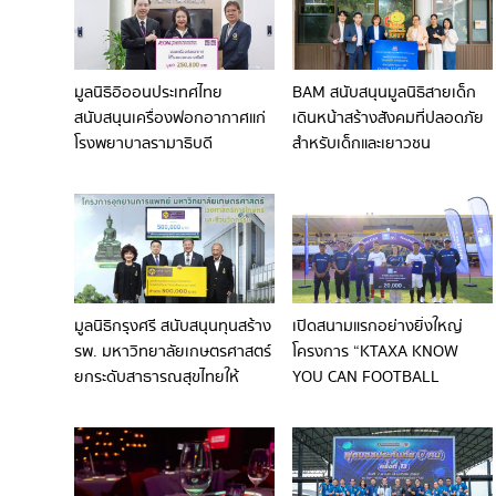
มูลนิธิอิออนประเทศไทย
BAM สนับสนุนมูลนิธิสายเด็ก
สนับสนุนเครื่องฟอกอากาศแก่
เดินหน้าสร้างสังคมที่ปลอดภัย
โรงพยาบาลรามาธิบดี
สำหรับเด็กและเยาวชน
มูลนิธิกรุงศรี สนับสนุนทุนสร้าง
เปิดสนามแรกอย่างยิ่งใหญ่
รพ. มหาวิทยาลัยเกษตรศาสตร์
โครงการ “KTAXA KNOW
ยกระดับสาธารณสุขไทยให้
YOU CAN FOOTBALL
ครอบคลุมและทั่วถึง
YOUTH (U-15) ACADEMY ปีที่
6” ณ จังหวัดขอนแก่น