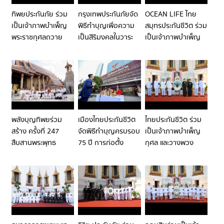
ทิพยประกันภัย ร่วม
กรุงเทพประกันภัยจัด
OCEAN LIFE ไทย
เป็นเจ้าภาพบำเพ็ญ
พิธีทำบุญเพื่อความ
สมุทรประกันชีวิต ร่วม
พระราชกุศลถวาย
เป็นสิริมงคลในวาระ
เป็นเจ้าภาพบำเพ็ญ
พระบรมศพ สมเด็จ
ดำเนินกิจการครบ
กุศลและพระพิธีธรรม
พระนางเจ้าสิริกิติ์
รอบ 79 ปี
สวดพระอภิธรรม
พระบรมราชินีนาถ
พระบรมศพ สมเด็จ
พระบรมราชชนนีพันปี
พระนางเจ้าสิริกิติ์
หลวง
พระบรมราชินีนาถ
พระบรมราชชนนีพันปี
หลวง
พลังบุญทิพยร่วม
เมืองไทยประกันชีวิต
ไทยประกันชีวิต ร่วม
สร้าง ครั้งที่ 247
จัดพิธีทำบุญครบรอบ
เป็นเจ้าภาพบำเพ็ญ
สืบสานพระพุทธ
75 ปี การก่อตั้ง
กุศล และวางพวง
ศาสนา เสริมสิริมงคล
บริษัทฯ
มาลาถวายสักการะ
แก่แผ่นดินไทย
พระบรมศพสมเด็จ
พระนางเจ้าสิริกิติ์
พระบรมราชินีนาถ
พระบรมราชชนนีพันปี
หลวง