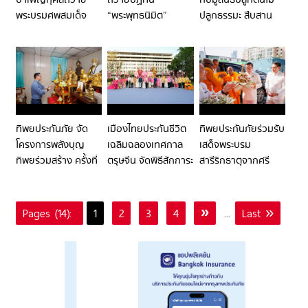
พระบรมศพสมเด็จ
“พระพุทธนิมิต”
ปลูกธรรมะ สืบสาน
พระนางเจ้าสิริกิติ์
ประจำปี 2569 ณ วัด
พุทธประเพณีร่วมเป็น
พระบรมราชินีนาถ
มังกรกมลาวาส
เจ้าภาพจัดกิจกรรม
พระบรมราชชนนีพันปี
(เล่งเน่ยยี่)
“เวียนเทียนด้วย
หลวง
ต้นไม้” เนื่องในวัน
มาฆบูชา ณ วัดอรุณ
ราชวราราม ราช
วรมหาวิหาร ต่อเนื่อง
ทิพยประกันภัย จัด
เมืองไทยประกันชีวิต
ทิพยประกันภัยร่วมรับ
เป็นปีที่ 2
โครงการพลังบุญ
เฉลิมฉลองเทศกาล
เสด็จพระบรม
ทิพยร่วมสร้าง ครั้งที่
ตรุษจีน จัดพิธีสักการะ
สารีริกธาตุจากศรี
245 ในวันมาฆบูชา
องค์พระโพธิสัตว์กวน
ลังกา เสริมสิริมงคล
สืบสานพระพุทธ
อิม และเทพเจ้ากวนอู
แก่พนักงานและ
ศาสนา
พร้อมเชิดมังกรชมพู
พุทธศาสนิกชน
Pages (14):
1
2
3
4
»
...
Last »
ประจำปี 2569