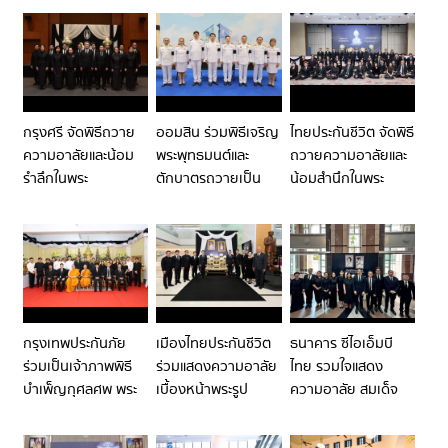
สินทรมหาวชิราลง
นเรนทิราเทพยวดี
พัชรกิติยาภา นเรนทิ
กรณ พระวชิรเกล้าเจ้า
กรมหลวงราชสาริณี
ราเทพยวดี กรมหลวง
อยู่หัว
สิริพัชร มหาวัชรราช
ราชสาริณีสิริพัชร
ธิดา
มหาวัชรราชธิดา
กรุงศรี จัดพิธีถวาย
ออมสิน ร่วมพิธีเจริญ
ไทยประกันชีวิต จัดพิธี
ความอาลัยและน้อม
พระพุทธมนต์และ
ถวายความอาลัยและ
รำลึกในพระ
ตักบาตรถวายเป็น
น้อมสำนึกในพระ
กรุณาธิคุณ สมเด็จ
พระกุศล เนื่องใน
กรุณาธิคุณอันหา
พระเจ้าลูกเธอ เจ้าฟ้า
โอกาสฉลองพระ
ที่สุดมิได้ ถวายแด่
พัชรกิติยาภา นเรนทิ
ชนมายุ 99 พรรษา
สมเด็จพระเจ้าลูกเธอ
ราเทพยวดี กรมหลวง
สมเด็จพระสังฆราช
เจ้าฟ้าพัชรกิติยาภา
ราชสาริณีสิริพัชร
นเรนทิราเทพยวดี
มหาวัชรราชธิดา
กรมหลวงราชสาริณี
สิริพัชร มหาวัชรราช
กรุงเทพประกันภัย
เมืองไทยประกันชีวิต
ธนาคาร ซีไอเอ็มบี
ธิดา
ร่วมเป็นเจ้าภาพพิธี
ร่วมแสดงความอาลัย
ไทย รวมใจแสดง
บำเพ็ญกุศลศพ พระ
เบื้องหน้าพระรูป
ความอาลัย สมเด็จ
พรหมวชิรสุธี อดีตเจ้า
สมเด็จพระเจ้าลูกเธอ
พระเจ้าลูกเธอ เจ้าฟ้า
อาวาสวัดพระราม 9
เจ้าฟ้าพัชรกิติยาภา
พัชรกิติยาภาฯ