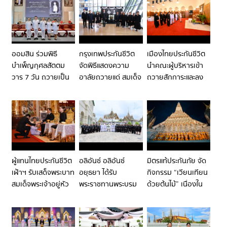
กาญจนาภิเษก
นเรนทิราเทพยวดี
กรมหลวงราชสาริณี
สิริพัชร มหาวัชรราช
ธิดา
ออมสิน ร่วมพิธี
กรุงเทพประกันชีวิต
เมืองไทยประกันชีวิต
บำเพ็ญกุศลสัตตม
จัดพิธีแสดงความ
นำคณะผู้บริหารเข้า
วาร 7 วัน ถวายเป็น
อาลัยถวายแด่ สมเด็จ
ถวายสักการะและลง
พระกุศลแด่ สมเด็จ
พระเจ้าลูกเธอ เจ้าฟ้า
นามแสดงความอาลัย
พระเจ้าลูกเธอ เจ้าฟ้า
พัชรกิติยาภา นเรนทิ
เบื้องหน้าพระรูป
พัชรกิติยาภา นเรนทิ
ราเทพยวดี กรมหลวง
สมเด็จพระเจ้าลูกเธอ
ราเทพยวดี กรมหลวง
ราชสาริณีสิริพัชร
เจ้าฟ้าพัชรกิติยาภาฯ
ราชสาริณีสิริพัชร
มหาวัชรราชธิดา
มหาวัชรราชธิดา
ผู้แทนไทยประกันชีวิต
อลิอันซ์ อลิอันซ์
มิตรแท้ประกันภัย จัด
เฝ้าฯ รับเสด็จพระบาท
อยุธยา ได้รับ
กิจกรรม “เวียนเทียน
สมเด็จพระเจ้าอยู่หัว
พระราชทานพระบรม
ด้วยต้นไม้” เนื่องใน
และสมเด็จพระนาง
ราชานุญาต ร่วมเป็น
วันวิสาขบูชา ณ วัด
เจ้าฯ พระบรมราชินี ใน
เจ้าภาพบำเพ็ญกุศล
อรุณราชวราราม ราช
พิธีเปิดศาลเจ้าไต้ฮ
พระบรมศพ สมเด็จ
วรมหาวิหาร สืบสาน