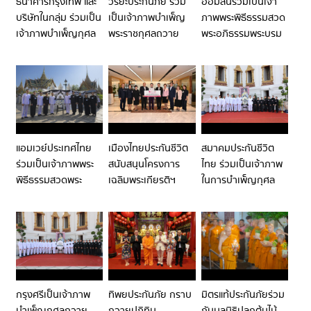
ธนาคารกรุงเทพ และ
วิริยะประกันภัย ร่วม
ออมสินร่วมเป็นเจ้า
บริษัทในกลุ่ม ร่วมเป็น
เป็นเจ้าภาพบำเพ็ญ
ภาพพระพิธีธรรมสวด
เจ้าภาพบำเพ็ญกุศล
พระราชกุศลถวาย
พระอภิธรรมพระบรม
และวางพวงมาลา
พระบรมศพ สมเด็จ
ศพ สมเด็จพระนางเจ้า
ถวายสักการะ
พระพันปีหลวง
สิริกิติ์ พระบรม
พระบรมศพสมเด็จ
ราชินีนาถ พระบรม
พระนางเจ้าสิริกิติ์
ราชชนนีพันปีหลวง
พระบรมราชินีนาถ
พระบรมราชชนนีพันปี
หลวง
แอมเวย์ประเทศไทย
เมืองไทยประกันชีวิต
สมาคมประกันชีวิต
ร่วมเป็นเจ้าภาพพระ
สนับสนุนโครงการ
ไทย ร่วมเป็นเจ้าภาพ
พิธีธรรมสวดพระ
เฉลิมพระเกียรติฯ
ในการบำเพ็ญกุศล
อภิธรรมพระบรมศพ
สำรวจความเสี่ยงโรค
อุทิศถวายพระบรมศพ
สมเด็จพระนางเจ้าสิ
พาร์กินสัน ตอกย้ำ
สมเด็จพระนางเจ้าสิ
ริกิติ์ พระบรม
พันธกิจเพื่อสังคม
ริกิติ์ พระบรม
ราชินีนาถ พระบรม
สุขภาพดีอย่างยั่งยืน
ราชินีนาถ พระบรม
ราชชนนีพันปีหลวง
ราชชนนีพันปีหลวง
กรุงศรีเป็นเจ้าภาพ
ทิพยประกันภัย กราบ
มิตรแท้ประกันภัยร่วม
บำเพ็ญกุศลถวาย
ถวายปฏิทิน
กับมูลนิธิปลูกต้นไม้