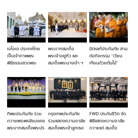
เอไอเอ ประเทศไทย
พระบาทสมเด็จ
มิตรแท้ประกันภัย สาน
เป็นเจ้าภาพพระ
พระเจ้าอยู่หัว และ
ต่อกิจกรรม “เวียน
พิธีธรรมสวดพระ
สมเด็จพระนางเจ้า ฯ
เทียนด้วยต้นไม้”
อภิธรรมพระบรมศพ
พระบรมราชินี
เนื่องในวัน
สมเด็จพระนางเจ้าสิ
พระราชทานพระบรม
อาสาฬหบูชา ณ วัด
ริกิติ์ พระบรม
ราชวโรกาสให้ คณะ
อรุณราชวราราม ร่วม
ราชินีนาถ พระบรม
กรรมการ ธนาคาร
สืบสานพระพุทธ
ราชชนนีพันปีหลวง
กรุงเทพ จำกัด
ศาสนา ส่งเสริมการ
(มหาชน) เฝ้าทูล
ทำบุญวิถีใหม่ เพื่อสิ่ง
ละอองธุลีพระบาท
แวดล้อมที่ยั่งยืน
ทิพยประกันภัย ร่วม
กรุงเทพประกันภัย
FWD ประกันชีวิต จัด
ถวายพระพรชัยมงคล
ถวายพระพรชัยมงคล
ร่วมแสดงความอาลัย
พิธีแสดงความอาลัย
พระบาทสมเด็จพระปร
สมเด็จพระเจ้าลูกเธอ
ถวายแด่ สมเด็จ
เมนทรรามาธิบดีศรี
เจ้าฟ้าพัชรกิติยาภา
พระเจ้าลูกเธอ เจ้าฟ้า