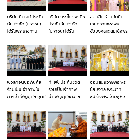
หลวง
พระบรมราชชนนีพันปี
หลวง
บริษัท มิตรแท้ประกัน
บริษัท กรุงไทยพานิช
ออมสิน ร่วมบันทึก
ภัย จำกัด (มหาชน)
ประกันภัย จำกัด
เทปถวายพระพร
ได้รับพระราชทาน
(มหาชน) ได้รับ
ชัยมงคลแด่สมเด็จพระ
พระบรมราชานุญาต
พระราชทานพระบรม
นางเจ้าฯ พระบรม
ให้ร่วมเป็นเจ้าภาพ
ราชานุญาต ให้ร่วม
ราชินี เนื่องในโอกาส
บำเพ็ญกุศลถวาย
เป็นเจ้าภาพพระ
พระราชพิธีมหามงคล
พระบรมศพ สมเด็จ
พิธีธรรมสวดพระ
เฉลิมพระชนมพรรษา
พระนางเจ้าสิริกิติ์
อภิธรรมพระบรมศพ
4 รอบ
พระบรมราชินีนาถ
สมเด็จพระนางเจ้าสิ
พระบรมราชชนนีพันปี
ริกิติ์ พระบรม
ฟอลคอนประกันภัย
ที ไลฟ์ ประกันชีวิต
ออมสินถวายพระพร
หลวง
ราชินีนาถ พระบรม
ร่วมเป็นเจ้าภาพใน
ร่วมเป็นเจ้าภาพ
ชัยมงคล พระบาท
ราชชนนีพันปีหลวง
การบำเพ็ญกุศล อุทิศ
บำเพ็ญกุศลถวาย
สมเด็จพระเจ้าอยู่หัว
ถวายพระบรมศพ
พระบรมศพ สมเด็จ
เนื่องในวันฉัตรมงคล
สมเด็จพระนางเจ้าสิ
พระพันปีหลวง
ริกิติ์ พระบรม
ราชินีนาถ พระบรม
ราชชนนีพันปีหลวง