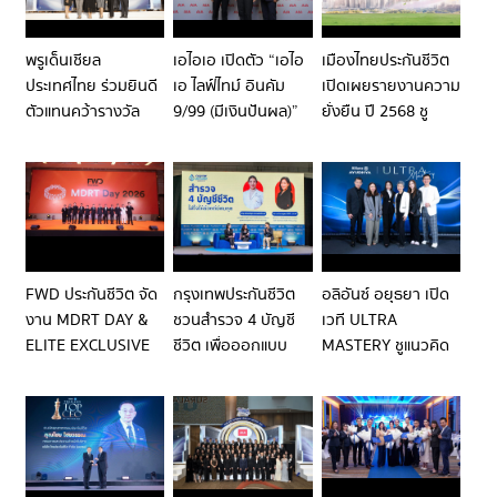
สังคม AIA SHARING
เลิศด้านการให้บริการ
อย่างง่ายขึ้น! สื่อสาร
A LIFE 13 หรือวันทำ
กับคนทุกเจนผ่าน
ดีร่วมกันของชาวเอไอ
คอนเทนต์สนุก เข้าใจ
พรูเด็นเชียล
เอไอเอ เปิดตัว “เอไอ
เมืองไทยประกันชีวิต
เอ ต่อเนื่องเป็นปีที่ 2
ง่าย เชื่อมโยงไลฟ์
ประเทศไทย ร่วมยินดี
เอ ไลฟ์ไทม์ อินคัม
เปิดเผยรายงานความ
สไตล์ยุคดิจิทัล
ตัวแทนคว้ารางวัล
9/99 (มีเงินปันผล)”
ยั่งยืน ปี 2568 ชู
ตัวแทนคุณภาพดีเด่น
เติมเต็มความ
ความสำเร็จองค์กร
แห่งชาติ ครั้งที่ 43
คุ้มครอง พร้อม
วิถี ESG สู่เป้าหมาย
โอกาสรับผลตอบแทน
NET ZERO พร้อมขึ้น
ต่อเนื่อง หนุนความ
แท่นบริษัทประกันชีวิต
มั่นคงระยะยาวให้กับ
แห่งแรกในไทยที่ร่วม
คนไทย
ลงนาม UN PRI
FWD ประกันชีวิต จัด
กรุงเทพประกันชีวิต
อลิอันซ์ อยุธยา เปิด
งาน MDRT DAY &
ชวนสำรวจ 4 บัญชี
เวที ULTRA
ELITE EXCLUSIVE
ชีวิต เพื่อออกแบบ
MASTERY ชูแนวคิด
CLUB DINNER
ชีวิตระยะยาว
WEALTH
2026 เสริมศักยภาพ
ARCHITECT ยกระดับ
ตัวแทนสู่มาตรฐาน
การวางแผนความ
ระดับโลก พร้อมเชิดชู
มั่งคั่งระยะยาว
ความสำเร็จ ELITE