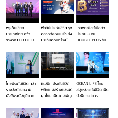
มั่นคงแก่คนที่คุณรัก
ใต้แนวคิด
ดูแลทุกความรัก”
ผ่าน SHIELDLIFE
“STRONGER,
สำหรับ SANDWICH
ประกันชีวิต จากเมือง
FASTER, HIGHER /
GENERATION
ไทยประกันชีวิต
LEAD YOUR
ตอกย้ำความเป็นผู้นำ
FUTURE” เหนือทุก
พรูเด็นเชียล
ฟิลลิปประกันชีวิต รุก
ไทยพาณิชย์เปิดตัว
ด้านประกันชีวิต ที่
ขีดจำกัด สู่บทบาท
ประเทศไทย คว้า
ตลาดอีคอมเมิร์ซ ส่ง
ประกัน 80/8
คอยอยู่เคียงข้างใน
ผู้นำแห่งอนาคต
รางวัล CEO OF THE
ประกันออมทรัพย์
DOUBLE PLUS รับ
ทุกช่วงของชีวิต
YEAR พร้อมอีก 2
“ULTRA SAVING
เทรนด์ LONGEVITY
รางวัลเกียรติยศจาก
3/1” ขายผ่าน
แผนการเงินไม่สะดุด
เวที INSURANCE
SHOPEE ชูจุดเด่นเริ่ม
เสริมคุ้มครอง
ASIA AWARDS
ต้นออมง่าย ๆ เพียง
อุบัติเหตุสูงสุด 1 ล้าน
2026
5,000 บาท!
บาท ให้คนไทยใช้ชีวิต
แบบยืนยาว
ไทยประกันชีวิต คว้า
แรบบิท ประกันชีวิต
OCEAN LIFE ไทย
รางวัลด้านความ
พลิกเกมสร้างแบรนด์
สมุทรประกันชีวิต เปิด
ยั่งยืนระดับภูมิภาค
ยุคใหม่ เปิดแคมเปญ
ตัวนิทรรศการ
ASIA RESPONSIBLE
“ขอบคุณที่ (ยัง) ไม่
“LOVE IN THE
ENTERPRISE
เลือกเรา” รับฟังผู้
UNIVERSE รักที่สุดใน
AWARDS (AREA)
บริโภค ยกระดับ
จักรวาล” ย้ำแนวคิด