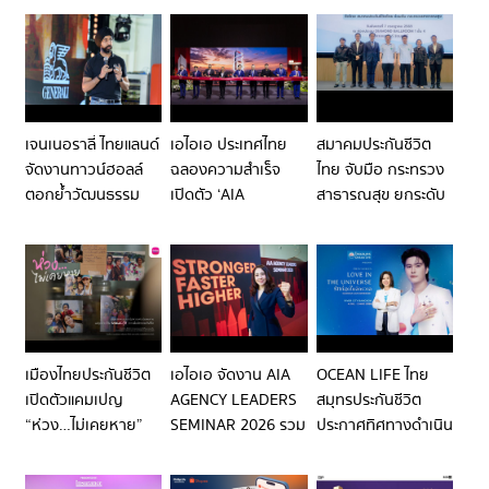
ครั้งที่ 25 เปิดมุมมอง
“ธนาคารไทยเครดิต”
ทางการเงิน พร้อม
การดูแลสุขภาพและ
สาขาเต็มรูปแบบทั่ว
ชวนทำกิจกรรมส่ง
การวางแผนการเงิน
ประเทศ
เสริมการดูแลสุขภาพ
พร้อมพบศิลปินชื่อดัง
ในงานวันประกันชีวิต
ลุ้นรับทองคำและของ
แห่งชาติ ครั้งที่ 25
รางวัลมากมาย
เจนเนอราลี่ ไทยแลนด์
เอไอเอ ประเทศไทย
สมาคมประกันชีวิต
จัดงานทาวน์ฮอลล์
ฉลองความสำเร็จ
ไทย จับมือ กระทรวง
ตอกย้ำวัฒนธรรม
เปิดตัว ‘AIA
สาธารณสุข ยกระดับ
องค์กรที่ขับเคลื่อน
CONNECT’ อาคาร
งานบริการ
“UR NURSE”
ด้วยพลังคน ผสาน
สำนักงานระดับ
มุ่งดูแลคนไข้ตาม
ศักยภาพ AI สู่การ
พรีเมียม ที่สุดแห่ง
มาตรฐานสากล เคลม
เติบโตอย่างยั่งยืน
นิยามใหม่ ‘HOME-
สิทธิ์ถูกต้อง-รวดเร็ว
INSPIRED
WORKPLACE’ เติม
เต็มระบบนิเวศการ
เมืองไทยประกันชีวิต
เอไอเอ จัดงาน AIA
OCEAN LIFE ไทย
ทำงานแห่งอนาคต
เปิดตัวแคมเปญ
AGENCY LEADERS
สมุทรประกันชีวิต
ใจกลางศูนย์กลาง
“ห่วง…ไม่เคยหาย”
SEMINAR 2026 รวม
ประกาศทิศทางดำเนิน
ธุรกิจที่เชื่อมต่อทุก
สานต่อ “ความห่วง”
พลังผู้บริหารหน่วย
ธุรกิจไตรมาส 3 ชู
ความเป็นไปได้
ด้วยการสร้างความ
กว่า 3,000 คน ภาย
“รักตัวเอง เพื่อมีพลัง