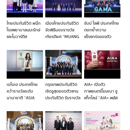
2026 พร้อมตรา
ผลิตภัณฑ์ ชิงมาร์เก็ต
“รักตัวเอง” ผ่าน
สัญลักษณ์แห่งความ
แชร์
IMMERSIVE LOVE
ยั่งยืนระดับ GOLD
EXPERIENCE พร้อม
แห่งเดียวในเอเชีย
ส่ง “LOVE PROTECT
ไทยประกันชีวิต ผนึก
เมืองไทยประกันชีวิต
ชับบ์ ไลฟ์ ประเทศไทย
77” ประกันสะสม
โรงพยาบาลนมะรักษ์
จัดพิธีมอบรางวัล
ตอกย้ำความ
ทรัพย์เพื่อ “เดอะแบก”
และโนวาร์ตีส
เกียรติยศ “MUANG
แข็งแกร่งของตัว
ที่รักตัวเอง
(ประเทศไทย) เสริม
THAI LIFE
แทนฯ คว้ารางวัลอัน
ความรู้มะเร็งเต้านม
ASSURANCE
ทรงเกียรติระดับ
พร้อมยกระดับการ
HOSPITAL AWARDS
ประเทศ
วางแผนสุขภาพและ
2025” แก่โรง
การเงิน
พยาบาลคู่สัญญา มุ่ง
ยกระดับมาตรฐาน
บริการที่เป็นเลิศในทุก
เอไอเอ ประเทศไทย
กรุงเทพประกันชีวิต
AIA+ เปิดตัว
มิติเพื่อลูกค้าคน
คว้ารางวัลระดับ
เชิดชูสุดยอดตัวแทน
ภาพยนตร์โฆษณา ชู
สำคัญ
นานาชาติ “ASIA
ประกันชีวิต รับรางวัล
แท็กไลน์ “AIA+ พลัส
RESPONSIBLE
ตัวแทนคุณภาพดีเด่น
ชีวิตดี ๆ ให้คุณ”
ENTERPRISE
แห่งชาติ ครั้งที่ 43
เพราะชีวิตมีเรื่องให้
AWARDS 2026”
ตอกย้ำมาตรฐาน
จัดการเยอะ แต่แอป
จากโครงการเพื่อ
วิชาชีพและความเป็น
“AIA+” พลัสให้ทุก