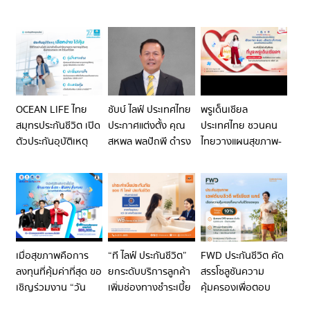
OCEAN LIFE ไทย
ชับบ์ ไลฟ์ ประเทศไทย
พรูเด็นเชียล
สมุทรประกันชีวิต เปิด
ประกาศแต่งตั้ง คุณ
ประเทศไทย ชวนคน
ตัวประกันอุบัติเหตุ
สหพล พลปัถพี ดำรง
ไทยวางแผนสุขภาพ-
ออนไลน์ “เลือกง่าย
ตำแหน่ง รองประธาน
การเงินครบวงจร
ได้คุ้ม” ส่ง 5 แผน
เจ้าหน้าที่บริหารและ
เพื่ออนาคตที่มั่นใจใน
ประกันใหม่ ให้เป็น
ประธานเจ้าหน้าที่สาย
งานวันประกันชีวิต
เกราะคุ้มครองทุก
งานตัวแทน
แห่งชาติ
กิจกรรม ใช้ชีวิตได้เต็ม
ที่แบบไม่มีสะดุด
เมื่อสุขภาพคือการ
“ที ไลฟ์ ประกันชีวิต”
FWD ประกันชีวิต คัด
ลงทุนที่คุ้มค่าที่สุด ขอ
ยกระดับบริการลูกค้า
สรรโซลูชันความ
เชิญร่วมงาน “วัน
เพิ่มช่องทางชำระเบี้ย
คุ้มครองเพื่อตอบ
ประกันชีวิตแห่งชาติ
ประกันภัย ผ่าน
โจทย์การวางแผน