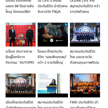
เอไอเอ ประเทศไทย
SE LIFE อาคเนย์
OCEAN LIFE ไทย
ซึ้งกว่าเดิม
ฉลอง 88 ปีอย่างยิ่ง
ประกันชีวิต นำตัวแทน
สมุทรประกันชีวิต คว้า
ใหญ่ จัดคอนเสิร์ต
รับรางวัล TNQA
รางวัลตัวแทน
“AIA THAILAND’S
ตัวแทนคุณภาพดีเด่น
คุณภาพดีเด่นแห่ง
88TH
แห่งชาติ ประจำปี
ชาติ (TNQA) ครั้งที่
ANNIVERSARY
2569
43 ต่อเนื่องทั้ง 25 ปี
CONCERT: LET IT
และ 20 ปี
LIVE | LAST |
ROCK” แทนคำ
ขอบคุณจากใจถึง
เอไอเอ ประกาศราย
โฆษณาไทยประกัน
สมาคมประกันชีวิต
ครอบครัวเอไอเอ
ชื่อผู้โชคดีจาก
ชีวิต “รอยสักของแม่”
ไทย มอบรางวัล
กิจกรรม “AUTOPAY
คว้า 5 รางวัลใหญ่
ตัวแทนคุณภาพดีเด่น
เฮรับโชค” มอบ 70
จาก 3 เวทีประกวด
แห่งชาติ ครั้งที่ 43
รางวัล รวมมูลค่ากว่า
โฆษณาระดับโลก
ประจำปี 2569
580,000 บาท
ANDY AWARDS
2026, NYF
ADVERTISING
AWARDS 2026 และ
SPIKES ASIA 2026
เมืองไทยประกันชีวิต
สมาคมประกันชีวิต
FWD ประกันชีวิต นำ
นำทัพตัวแทนคุณภาพ
ไทย ชูความร่วมมือ
คณะตัวแทนผู้มีผล