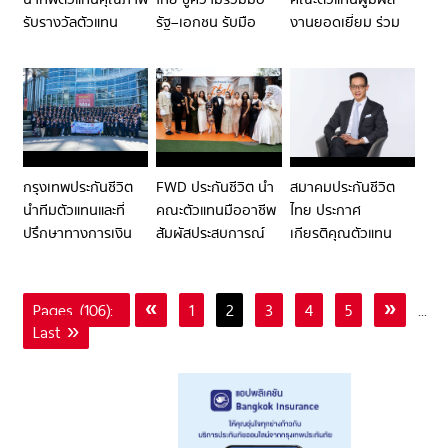
รับรางวัลตัวแทน
รัฐ–เอกชน รับมือ
งานยอดเยี่ยม ร่วม
คุณภาพดีเด่นแห่ง
MEDICAL
งานประชุมสัมมนา
ชาติ ครั้งที่ 43 ประจำ
INFLATION เดินหน้า
ระดับสากล ของ FWD
ปี 2569
สู่ระบบสุขภาพไทยที่
GROUP ‘HIVE
ยั่งยืน
CONFERENCE
2026’ ณ กรุง
อัมสเตอร์ดัม ประเทศ
เนเธอร์แลนด์
กรุงเทพประกันชีวิต
FWD ประกันชีวิต นำ
สมาคมประกันชีวิต
นำทีมตัวแทนและที่
คณะตัวแทนมืออาชีพ
ไทย ประกาศ
ปรึกษาทางการเงิน
สัมผัสประสบการณ์
เกียรติคุณตัวแทน
ร่วมงานประชุมระดับ
ระดับโลก 8 วัน ในทริป
คุณภาพดีเด่นแห่ง
โลก MDRT ANNUAL
“PREMIER CLUB
ชาติ ครั้งที่ 43 ประจำ
MEETING 2026
SOUTH ITALY”
ปี 2569 ตอกย้ำ
Pages (106):
«
1
2
3
4
5
»
...
สะท้อนความสำเร็จ
มาตรฐานวิชาชีพสู่
Last »
มาตรฐานระดับสากล
ระดับสากล