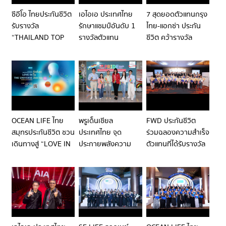
AGENT
ซีอีโอ ไทยประกันชีวิต
เอไอเอ ประเทศไทย
7 สุดยอดตัวแทนกรุง
รับรางวัล
รักษาแชมป์อันดับ 1
ไทย-แอกซ่า ประกัน
“THAILAND TOP
รางวัลตัวแทน
ชีวิต คว้ารางวัล
CEO OF THE YEAR
คุณภาพดีเด่นแห่ง
ตัวแทนยอดเยี่ยม
2026”
ชาติ ครั้งที่ 43 (43RD
จากงานมอบรางวัล
TNQA) ติดต่อกันเป็น
“คุณวุฒิตัวแทนยอด
ปีที่ 19
เยี่ยมแห่งชาติ ครั้งที่
26 ประจำปี 2569”
OCEAN LIFE ไทย
พรูเด็นเชียล
FWD ประกันชีวิต
สมุทรประกันชีวิต ชวน
ประเทศไทย จุด
ร่วมฉลองความสำเร็จ
เดินทางสู่ “LOVE IN
ประกายพลังความ
ตัวแทนที่ได้รับรางวัล
THE UNIVERSE รัก
หลากลาย สู่องค์กรที่
ตัวแทนคุณภาพดีเด่น
ที่สุดในจักรวาล”
ทุกคนมีคุณค่า
แห่งชาติ(TNQA) ครั้ง
นิทรรศการ
ที่ 43
IMMERSIVE LOVE
EXPERIENCE สำรวจ
ความรักในชีวิตด้วย
ความหมายใหม่ที่ลึก