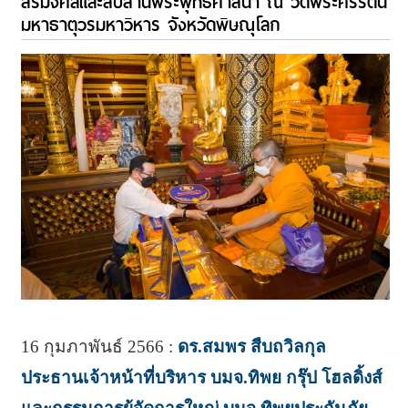
สิริมงคลและสืบสานพระพุทธศาสนา ณ วัดพระศรีรัตน
มหาธาตุวรมหาวิหาร จังหวัดพิษณุโลก
16 กุมภาพันธ์ 2566 :
ดร.สมพร สืบถวิลกุล
ประธานเจ้าหน้าที่บริหาร บมจ.ทิพย กรุ๊ป โฮลดิ้งส์