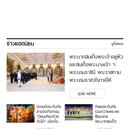
ข่าวยอดนิยม
ดูทั้งหมด
พระบาทสมเด็จพระเจ้าอยู่หัว
และสมเด็จพระนางเจ้า ฯ
พระบรมราชินี พระราชทาน
พระบรมราชวโรกาสให้
คณะกรรมการ ธนาคาร
LEAD MORE
กรุงเทพ จำกัด (มหาชน)
เฝ้าทูลละอองธุลีพระบาท
มิตรแท้ประกันภัย
ทิพยประกันภัย
ถวายพระพรชัยมงคล
สานต่อกิจกรรม
ร่วมถวายพระพร
“เวียนเทียนด้วย
ชัยมงคล
ต้นไม้” เนื่องใน
พระบาทสมเด็จ
วันอาสาฬหบูชา
พระปรเมนทร