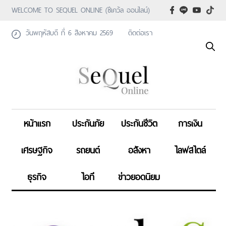
WELCOME TO SEQUEL ONLINE (ซีเคว้ล ออนไลน์)
วันพฤหัสบดี ที่ 6 สิงหาคม 2569
ติดต่อเรา
หน้าแรก
ประกันภัย
ประกันชีวิต
การเงิน
เศรษฐกิจ
รถยนต์
อสังหา
ไลฟสไตล์
ธุรกิจ
ไอที
ข่าวยอดนิยม