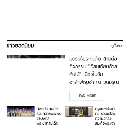
ข่าวยอดนิยม
ดูทั้งหมด
มิตรแท้ประกันภัย สานต่อ
กิจกรรม “เวียนเทียนด้วย
ต้นไม้” เนื่องในวัน
อาสาฬหบูชา ณ วัดอรุณ
ราชวราราม ร่วมสืบสาน
LEAD MORE
พระพุทธศาสนา ส่งเสริม
การทำบุญวิถีใหม่ เพื่อสิ่ง
ทิพยประกันภัย
กรุงเทพประกัน
แวดล้อมที่ยั่งยืน
ร่วมถวายพระพร
ภัย ร่วมแสดง
ชัยมงคล
ความอาลัย
พระบาทสมเด็จ
สมเด็จพระเจ้า
พระปรเมนทร
ลูกเธอ เจ้าฟ้าพัช