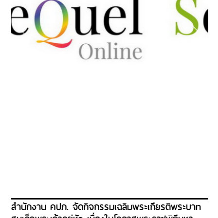
สำนักงาน คปภ. จัดกิจกรรมเฉลิมพระเกียรติพระบาท