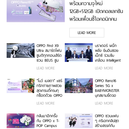
พร้อมความจุใหม่
12GB+512GB เปิดคอลเลกชัน
พร้อมเพื่อนซี้ไอคอนิกคน
ล่าสุด Pingu Limited
LEAD MORE
Edition เติมความน่ารักทุก
โมเมนต์ เริ่ม 7 ส.ค. 69
OPPO Find X9
บราเดอร์ ผนึก
Ultra สมาร์ตโฟน
พลัง ยิบอินซอย
ซูมดีทุกคอนเสิร์ต
เน็กซ์ ร่วมขับ
ชวน BEUS ซูม
เคลื่อน Intelligent
เก็บทุกโมเมนต์
Document
LEAD MORE
LEAD MORE
ความสนุกสุดคม
Transformation
ชัด ในคอนเสิร์ต
ด้วย AI OCR
BUS LIGHT AS
Platform ยก
“โบว์ เมลดา” แชร์
OPPO Reno16
ONE
ระดับการจัดการ
ทริกถ่ายภาพสวย
Series 5G x
ข้อมูลสู่ยุค
สุดเทรนดี้ครบทุ
BABYMONSTER
Digital-First
กช็อตด้วย OPPO
บุกสยามยึดจอ
Enterprise
Reno16 Series
ยักษ์ ส่งต่อแรง
LEAD MORE
LEAD MORE
5G
บันดาลใจให้ทุก
โมเมนต์เป็นตัว
เองได้เต็มที่ ผ่าน
กลับมาอีกครั้ง
OPPO ชวนแฟน
OPPO K-POP
กับ OPPO x T-
ๆ ครีเอทคลิปสุด
Star Random
POP Campus
สร้างสรรค์กับ