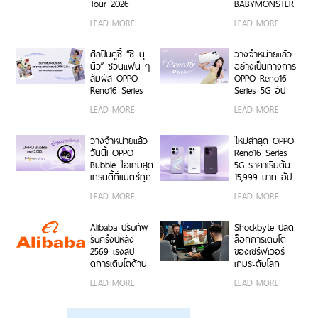
Dance พร้อม
Tour 2026
BABYMONSTER
โปรโมชันสุดเอ็กซ์
เตรียมขนความ
ลุ้นรับบัตร
LEAD MORE
LEAD MORE
คลูซีฟ
สนุก บุก 6 รั้ว
คอนเสิร์ตโซน VIP
มหาวิทยาลัยทั่ว
พร้อม Limited
ประเทศ ชวนเหล่า
Edition Gift Box
ศิลปินคู่ซี้ “ซี–นุ
วางจำหน่ายแล้ว
นักศึกษา มา
สุดเอ็กซ์คลูซีฟ
นิว” ชวนแฟน ๆ
อย่างเป็นทางการ
Make Your
ร่วมสนุกได้ตั้งแต่
สัมผัส OPPO
OPPO Reno16
Moment กับ
6 ก.ค. – 17 ส.ค.
Reno16 Series
Series 5G อัป
OPPO Reno16
2569 เท่านั้น
5G ผ่าน Live
เกรดกล้องมุม
LEAD MORE
LEAD MORE
Series 5G เร็ว ๆ
Unbox พร้อม
กว้างพิเศษ
นี้
โชว์ฟีเจอร์โชว์
50MP กว้าง
กล้องมุมกว้าง
0.6x ถ่ายคนสวย
วางจำหน่ายแล้ว
ใหม่ล่าสุด OPPO
พิเศษ 50MP
สีผิวเป็น
วันนี้! OPPO
Reno16 Series
0.6x เก็บทุก
ธรรมชาติทั้งภาพ
Bubble ไอเทมสุด
5G ราคาเริ่มต้น
โมเมนต์ โดดเด่น
นิ่งและวิดีโอ ใน
เทรนดี้ที่แมตช์ทุก
15,999 บาท อัป
เป็นตัวเอง
ราคาเริ่มต้นเพียง
ไลฟ์สไตล์ เปิด 5
เกรดกล้องมุม
LEAD MORE
LEAD MORE
15,999 บาท
คุณสมบัติเด่น ใช้
กว้างพิเศษ
พร้อมรับฟรีของ
งานง่าย พร้อมใช้
50MP ให้ถ่ายคน
สมนาคุณสุดคุ้ม
งานได้ทั้งบนสมา
สวยทั้งภาพและ
Alibaba ปรับทัพ
Shockbyte ปลด
ค่า!
ร์ตโฟน OPPO
วิดีโอ พร้อม
รับครึ่งปีหลัง
ล็อกการเติบโต
และระบบ iOS ใน
ดีไซน์ดวงดาว 3
2569 เร่งสปี
ของเซิร์ฟเวอร์
ราคา 2,999 บาท
มิติ ครั้งแรกใน
ดการเติบโตด้าน
เกมระดับโลก
อุตสาหกรรม
AI ความพร้อม
ด้วยขุมพลัง
LEAD MORE
LEAD MORE
ขององค์กร
เซิร์ฟเวอร์
โมเดลที่ล้ำสมัย
โปรเซสเซอร์
และการขยาย
AMD