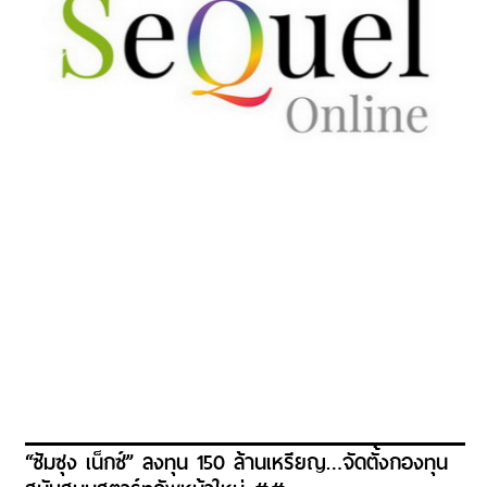
“ซัมซุง เน็กซ์” ลงทุน 150 ล้านเหรียญ…จัดตั้งกองทุน