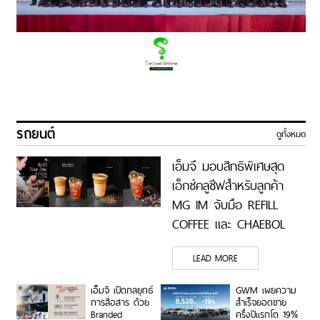
รถยนต์
ดูทั้งหมด
เอ็มจี มอบสิทธิพิเศษสุด
เอ็กซ์คลูซีฟสำหรับลูกค้า
MG IM จับมือ REFILL
COFFEE และ CHAEBOL
SHABU เติมเต็มไลฟ์สไตล์
LEAD MORE
ระดับพรีเมียม
เอ็มจี เปิดกลยุทธ์
GWM เผยความ
การสื่อสาร ด้วย
สำเร็จยอดขาย
Branded
ครึ่งปีแรกโต 19%