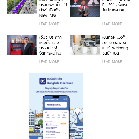
Management)
กรุงเทพฯ เป็น “สี
E-HS9” ครั้งแรก
เต็มรูปแบบ
ม่วง” เปิดตัว
ในประเทศไทย
NEW MG
URBAN สร้าง
LEAD MORE
LEAD MORE
สีสันใหม่ให้กับ
วงการยานยนต์
เอ็มจี ประกาศ
เบนท์ลีย์ แบงค็
แต่งตั้ง รอง
อก จับมือพาร์ท
กรรมการผู้
เนอร์ Wellbeing
จัดการคนใหม่
ชั้นนำ เปิด
“นายฉัตวิทัย ตัน
ประสบการณ์รัก
LEAD MORE
LEAD MORE
ตราภรณ์” เสริม
สุขภาพ พร้อมจัด
แกร่งทัพเอ็มจี
ข้อเสนอเด็ด
Flying Spur
พร้อมส่งมอบ