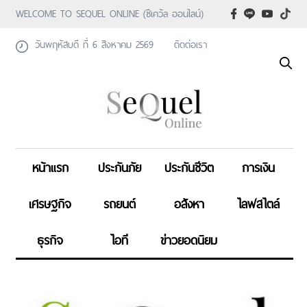
WELCOME TO SEQUEL ONLINE (ซีเคว้ล ออนไลน์)
วันพฤหัสบดี ที่ 6 สิงหาคม 2569
ติดต่อเรา
หน้าแรก
ประกันภัย
ประกันชีวิต
การเงิน
เศรษฐกิจ
รถยนต์
อสังหา
ไลฟสไตล์
ธุรกิจ
ไอที
ข่าวยอดนิยม