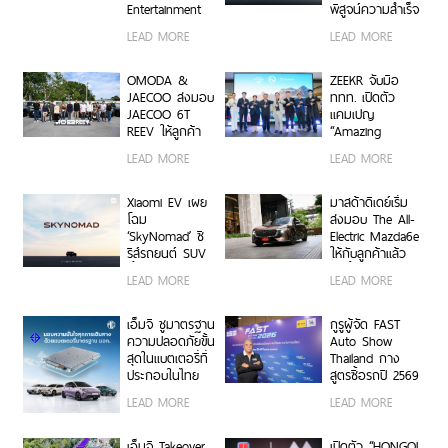
Entertainment
พิสูจน์ความสำเร็จ
ถ่ายทอด MG
แนวคิด ‘All
LEAD MORE
LEAD MORE
SMILE ด้วยซีรีส์
Powertrains’
ตอนสั้น พร้อม
เปิดช่องทาง MG
OMODA &
ZEEKR จับมือ
SMILE CONTACT
JAECOO ส่งมอบ
ททท. เปิดตัว
CENTRE รับฟัง
JAECOO 6T
แคมเปญ
ทุกเรื่องราวของ
REEV ให้ลูกค้า
“Amazing
ชาว MG!
กลุ่มแรกในงาน
Thailand in
LEAD MORE
LEAD MORE
“NextFest”
ZEEKR Luxury
Way” ขับเคลื่อน
การท่องเที่ยวเชิง
Xiaomi EV เผย
มาสด้าดีเดย์เริ่ม
คุณภาพด้วยยาน
โฉม
ส่งมอบ The All-
ยนต์ไฟฟ้า
‘SkyNomad’ ซี
Electric Mazda6e
รีส์รถยนต์ SUV
ให้กับลูกค้าแล้ว
พื้นที่กว้างสุด
วันนี้
LEAD MORE
LEAD MORE
อัจฉริยะ ปรับ
เปลี่ยนฟังก์ชันได้
ดั่งใจ
เอ็มจี ชูมาตรฐาน
กูรูผู้จัด FAST
ความปลอดภัยขั้น
Auto Show
สุดในแบตเตอรี่ที่
Thailand กาง
ประกอบในไทย
สูตรซื้อรถปี 2569
ด้วยนวัตกรรม
บริหารความคุ้ม
LEAD MORE
LEAD MORE
ป้องกันและ
ค่าในยุคค่าครอง
จัดการความร้อน
ชีพสูง
(Thermal
เอ็มจี Takeover
เปิดตัว “HONGQI