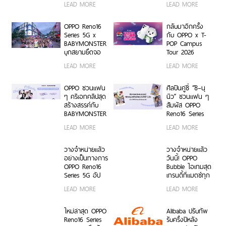
LEAD MORE
LEAD MORE
Transformation
5G
ด้วย AI OCR
Platform ยก
OPPO Reno16
กลับมาอีกครั้ง
ระดับการจัดการ
Series 5G x
กับ OPPO x T-
ข้อมูลสู่ยุค
BABYMONSTER
POP Campus
Digital-First
บุกสยามยึดจอ
Tour 2026
Enterprise
ยักษ์ ส่งต่อแรง
เตรียมขนความ
LEAD MORE
LEAD MORE
บันดาลใจให้ทุก
สนุก บุก 6 รั้ว
โมเมนต์เป็นตัว
มหาวิทยาลัยทั่ว
เองได้เต็มที่ ผ่าน
ประเทศ ชวนเหล่า
OPPO ชวนแฟน
ศิลปินคู่ซี้ “ซี–นุ
OPPO K-POP
นักศึกษา มา
ๆ ครีเอทคลิปสุด
นิว” ชวนแฟน ๆ
Star Random
Make Your
สร้างสรรค์กับ
สัมผัส OPPO
Dance พร้อม
Moment กับ
BABYMONSTER
Reno16 Series
โปรโมชันสุดเอ็กซ์
OPPO Reno16
ลุ้นรับบัตร
5G ผ่าน Live
LEAD MORE
LEAD MORE
คลูซีฟ
Series 5G เร็ว ๆ
คอนเสิร์ตโซน VIP
Unbox พร้อม
นี้
พร้อม Limited
โชว์ฟีเจอร์โชว์
Edition Gift Box
กล้องมุมกว้าง
วางจำหน่ายแล้ว
วางจำหน่ายแล้ว
สุดเอ็กซ์คลูซีฟ
พิเศษ 50MP
อย่างเป็นทางการ
วันนี้! OPPO
ร่วมสนุกได้ตั้งแต่
0.6x เก็บทุก
OPPO Reno16
Bubble ไอเทมสุด
6 ก.ค. – 17 ส.ค.
โมเมนต์ โดดเด่น
Series 5G อัป
เทรนดี้ที่แมตช์ทุก
2569 เท่านั้น
เป็นตัวเอง
เกรดกล้องมุม
ไลฟ์สไตล์ เปิด 5
LEAD MORE
LEAD MORE
กว้างพิเศษ
คุณสมบัติเด่น ใช้
50MP กว้าง
งานง่าย พร้อมใช้
0.6x ถ่ายคนสวย
งานได้ทั้งบนสมา
ใหม่ล่าสุด OPPO
Alibaba ปรับทัพ
สีผิวเป็น
ร์ตโฟน OPPO
Reno16 Series
รับครึ่งปีหลัง