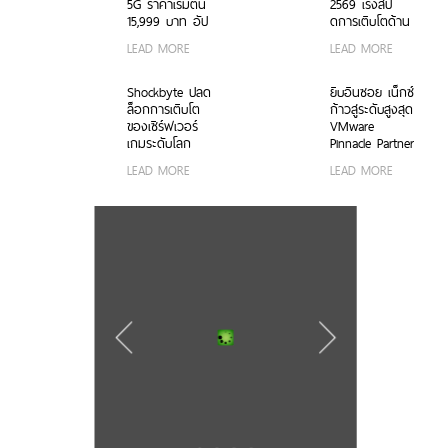
ธรรมชาติทั้งภาพ
และระบบ iOS ใน
5G ราคาเริ่มต้น
2569 เร่งสปี
นิ่งและวิดีโอ ใน
ราคา 2,999 บาท
15,999 บาท อัป
ดการเติบโตด้าน
ราคาเริ่มต้นเพียง
เกรดกล้องมุม
AI ความพร้อม
LEAD MORE
LEAD MORE
15,999 บาท
กว้างพิเศษ
ขององค์กร
พร้อมรับฟรีของ
50MP ให้ถ่ายคน
โมเดลที่ล้ำสมัย
สมนาคุณสุดคุ้ม
สวยทั้งภาพและ
และการขยาย
Shockbyte ปลด
ยิบอินซอย เน็กซ์
ค่า!
วิดีโอ พร้อม
โครงสร้างพื้นฐาน
ล็อกการเติบโต
ก้าวสู่ระดับสูงสุด
ดีไซน์ดวงดาว 3
ทั่วโลก
ของเซิร์ฟเวอร์
VMware
มิติ ครั้งแรกใน
เกมระดับโลก
Pinnacle Partner
อุตสาหกรรม
ด้วยขุมพลัง
— พาร์ทเนอร์
LEAD MORE
LEAD MORE
เซิร์ฟเวอร์
VMware by
โปรเซสเซอร์
Broadcom
AMD
อันดับหนึ่งของ
ไทย