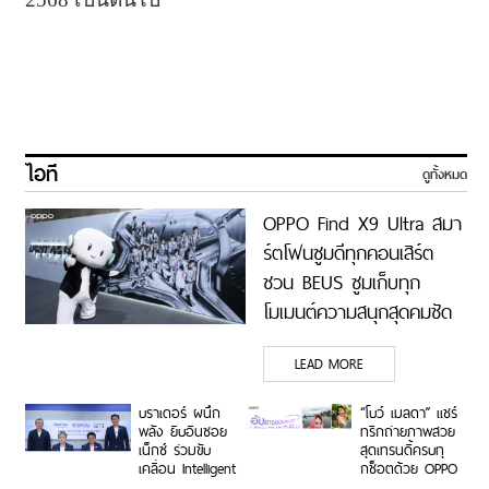
ไอที
ดูทั้งหมด
OPPO Find X9 Ultra สมา
ร์ตโฟนซูมดีทุกคอนเสิร์ต
ชวน BEUS ซูมเก็บทุก
โมเมนต์ความสนุกสุดคมชัด
ในคอนเสิร์ต BUS LIGHT
LEAD MORE
AS ONE
บราเดอร์ ผนึก
“โบว์ เมลดา” แชร์
พลัง ยิบอินซอย
ทริกถ่ายภาพสวย
เน็กซ์ ร่วมขับ
สุดเทรนดี้ครบทุ
เคลื่อน Intelligent
กช็อตด้วย OPPO
Document
Reno16 Series