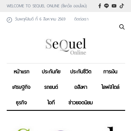
WELCOME TO SEQUEL ONLINE (ซีเคว้ล ออนไลน์)
วันพฤหัสบดี ที่ 6 สิงหาคม 2569
ติดต่อเรา
หน้าแรก
ประกันภัย
ประกันชีวิต
การเงิน
เศรษฐกิจ
รถยนต์
อสังหา
ไลฟสไตล์
ธุรกิจ
ไอที
ข่าวยอดนิยม