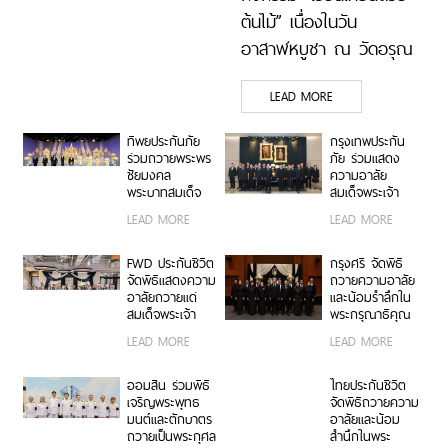
ต้นไม้” เนื่องในวัน
อาสาฬหบูชา ณ วัดอรุณ
ราชวราราม ร่วมสืบสาน
LEAD MORE
พระพุทธศาสนา ส่งเสริม
การทำบุญวิถีใหม่ เพื่อสิ่ง
ทิพยประกันภัย
กรุงเทพประกัน
แวดล้อมที่ยั่งยืน
ร่วมถวายพระพร
ภัย ร่วมแสดง
ชัยมงคล
ความอาลัย
พระบาทสมเด็จ
สมเด็จพระเจ้า
พระปรเมนทร
ลูกเธอ เจ้าฟ้าพัช
LEAD MORE
LEAD MORE
รามาธิบดีศรีสิน
รกิติยาภา นเรนทิ
ทรมหาวชิราลง
ราเทพยวดี กรม
กรณ พระวชิร
หลวงราชสาริณี
FWD ประกันชีวิต
กรุงศรี จัดพิธี
เกล้าเจ้าอยู่หัว
สิริพัชร มหาวัชร
จัดพิธีแสดงความ
ถวายความอาลัย
ราชธิดา
อาลัยถวายแด่
และน้อมรำลึกใน
สมเด็จพระเจ้า
พระกรุณาธิคุณ
ลูกเธอ เจ้าฟ้าพัช
สมเด็จพระเจ้า
LEAD MORE
LEAD MORE
รกิติยาภา นเรนทิ
ลูกเธอ เจ้าฟ้าพัช
ราเทพยวดี กรม
รกิติยาภา นเรนทิ
หลวงราชสาริณี
ราเทพยวดี กรม
ออมสิน ร่วมพิธี
ไทยประกันชีวิต
สิริพัชร มหาวัชร
หลวงราชสาริณี
เจริญพระพุทธ
จัดพิธีถวายความ
ราชธิดา
สิริพัชร มหาวัชร
มนต์และตักบาตร
อาลัยและน้อม
ราชธิดา
ถวายเป็นพระกุศล
สำนึกในพระ