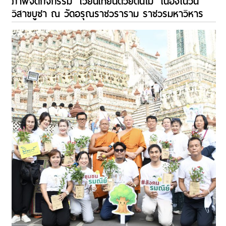
ภาพจัดกิจกรรม “เวียนเทียนด้วยต้นไม้” เนื่องในวัน
วิสาขบูชา ณ วัดอรุณราชวราราม ราชวรมหาวิหาร