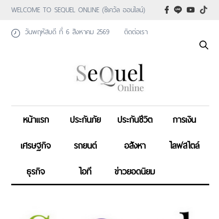
WELCOME TO SEQUEL ONLINE (ซีเคว้ล ออนไลน์)
วันพฤหัสบดี ที่ 6 สิงหาคม 2569
ติดต่อเรา
หน้าแรก
ประกันภัย
ประกันชีวิต
การเงิน
เศรษฐกิจ
รถยนต์
อสังหา
ไลฟสไตล์
ธุรกิจ
ไอที
ข่าวยอดนิยม