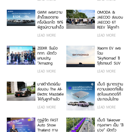
และ CHAEBOL
SMILE ด้วยซีรีส์
SHABU เติมเต็ม
ตอนสั้น พร้อม
ไลฟ์สไตล์ระดับ
เปิดช่องทาง MG
GWM เผยความ
OMODA &
พรีเมียม
SMILE CONTACT
สำเร็จยอดขาย
JAECOO ส่งมอบ
CENTRE รับฟัง
ครึ่งปีแรกโต 19%
JAECOO 6T
ทุกเรื่องราวของ
พิสูจน์ความสำเร็จ
REEV ให้ลูกค้า
ชาว MG!
แนวคิด ‘All
กลุ่มแรกในงาน
LEAD MORE
LEAD MORE
Powertrains’
“NextFest”
ZEEKR จับมือ
Xiaomi EV เผย
ททท. เปิดตัว
โฉม
แคมเปญ
‘SkyNomad’ ซี
“Amazing
รีส์รถยนต์ SUV
Thailand in
พื้นที่กว้างสุด
LEAD MORE
LEAD MORE
ZEEKR Luxury
อัจฉริยะ ปรับ
Way” ขับเคลื่อน
เปลี่ยนฟังก์ชันได้
การท่องเที่ยวเชิง
ดั่งใจ
มาสด้าดีเดย์เริ่ม
เอ็มจี ชูมาตรฐาน
คุณภาพด้วยยาน
ส่งมอบ The All-
ความปลอดภัยขั้น
ยนต์ไฟฟ้า
Electric Mazda6e
สุดในแบตเตอรี่ที่
ให้กับลูกค้าแล้ว
ประกอบในไทย
วันนี้
ด้วยนวัตกรรม
LEAD MORE
LEAD MORE
ป้องกันและ
จัดการความร้อน
(Thermal
กูรูผู้จัด FAST
เอ็มจี Takeover
Management)
Auto Show
กรุงเทพฯ เป็น “สี
เต็มรูปแบบ
Thailand กาง
ม่วง” เปิดตัว