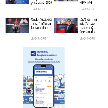
สูตรซื้อรถปี 2569
NEW MG
บริหารความคุ้ม
URBAN สร้าง
LEAD MORE
LEAD MORE
ค่าในยุคค่าครอง
สีสันใหม่ให้กับ
ชีพสูง
วงการยานยนต์
เปิดตัว “HONGQI
เอ็มจี ประกาศ
E-HS9” ครั้งแรก
แต่งตั้ง รอง
ในประเทศไทย
กรรมการผู้
จัดการคนใหม่
“นายฉัตวิทัย ตัน
LEAD MORE
LEAD MORE
ตราภรณ์” เสริม
แกร่งทัพเอ็มจี