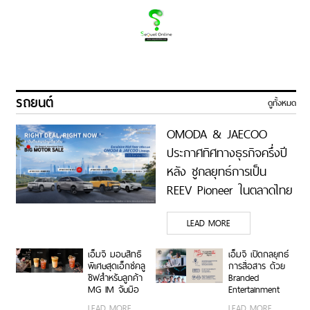
รถยนต์
ดูทั้งหมด
OMODA & JAECOO
ประกาศทิศทางธุรกิจครึ่งปี
หลัง ชูกลยุทธ์การเป็น
REEV Pioneer ในตลาดไทย
LEAD MORE
เอ็มจี มอบสิทธิ
เอ็มจี เปิดกลยุทธ์
พิเศษสุดเอ็กซ์คลู
การสื่อสาร ด้วย
ซีฟสำหรับลูกค้า
Branded
MG IM จับมือ
Entertainment
REFILL COFFEE
ถ่ายทอด MG
LEAD MORE
LEAD MORE