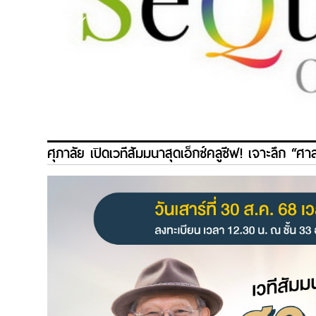
ศุภาลัย เปิดเวทีสัมมนาสุดเอ็กซ์คลูซีฟ! เจาะลึก “ศ