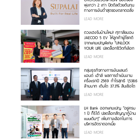
พุ่งกว่า 2 เท่า ปิดดีลด้วยต้นทุน
ทางการเงินต่ำสุดของตลาดอสัง
หาฯ
LEAD MORE
ดวงเฮงรับบ้านใหม่! ศุภาลัยมอบ
JAECOO 5 EV ให้ลูกค้าผู้โชคดี
จากแคมเปญพิเศษ “UNLOCK
YOUR LIFE ปลดล็อกชีวิตที่เลือก
ได้”
LEAD MORE
กลุ่มธุรกิจทางการเงินแลนด์
แอนด์ เฮ้าส์ ผลการดำเนินงาน
ครึ่งแรกปี 2569 กำไรสุทธิ 1,538.6
ล้านบาท เติบโต 37.3% สินเชื่อโต
6.7%
LEAD MORE
LH Bank ออกแคมเปญ “อยู่ครบ
1 ปี ก็รีได้ ปลดล็อกสัญญากู้บ้าน
แบบเดิมๆ” เพิ่มทางเลือกในการ
บริหารอัตราดอกเบี้ย
LEAD MORE