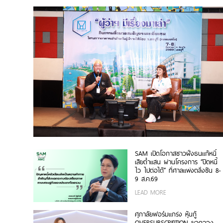
SAM เปิดโอกาสชาวฝั่งธนแก้หนี้
เสียต่ำแสน ผ่านโครงการ “ปิดหนี้
ไว ไปต่อได้” ที่ศาลแพ่งตลิ่งชัน 8-
9 ส.ค.69
LEAD MORE
ศุภาลัยฟอร์มแกร่ง หุ้นกู้
OVERSUBSCRIPTION ยอดจอง