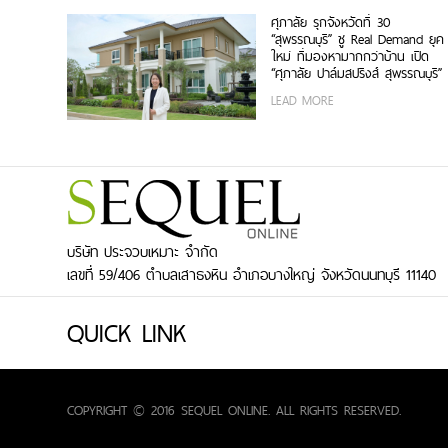
ศุภาลัย รุกจังหวัดที่ 30
“สุพรรณบุรี” ชู Real Demand ยุค
ใหม่ ที่มองหามากกว่าบ้าน เปิด
“ศุภาลัย ปาล์มสปริงส์ สุพรรณบุรี”
บ้านเดี่ยว-บ้านแฝดซีรีส์ใหม่ เริ่ม
LEAD MORE
4.39 ล้านบาท
บริษัท ประจวบเหมาะ จำกัด
เลขที่ 59/406 ตำบลเสาธงหิน อำเภอบางใหญ่ จังหวัดนนทบุรี 11140
QUICK LINK
COPYRIGHT © 2016 SEQUEL ONLINE. ALL RIGHTS RESERVED.