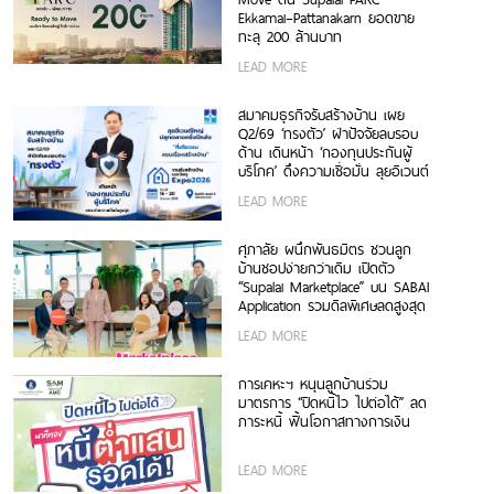
Ekkamai–Pattanakarn ยอดขาย
ทะลุ 200 ล้านบาท
LEAD MORE
สมาคมธุรกิจรับสร้างบ้าน เผย
Q2/69 ‘ทรงตัว’ ฝ่าปัจจัยลบรอบ
ด้าน เดินหน้า ‘กองทุนประกันผู้
บริโภค’ ดึงความเชื่อมั่น ลุยอีเวนต์
ใหญ่ปลุกตลาดครึ่งปีหลัง
LEAD MORE
ศุภาลัย ผนึกพันธมิตร ชวนลูก
บ้านชอปง่ายกว่าเดิม เปิดตัว
“Supalai Marketplace” บน SABAI
Application รวมดีลพิเศษลดสูงสุด
30% เพื่อบ้านและการใช้ชีวิต ครบ
LEAD MORE
จบในแอปเดียว
การเคหะฯ หนุนลูกบ้านร่วม
มาตรการ “ปิดหนี้ไว ไปต่อได้” ลด
ภาระหนี้ ฟื้นโอกาสทางการเงิน
LEAD MORE