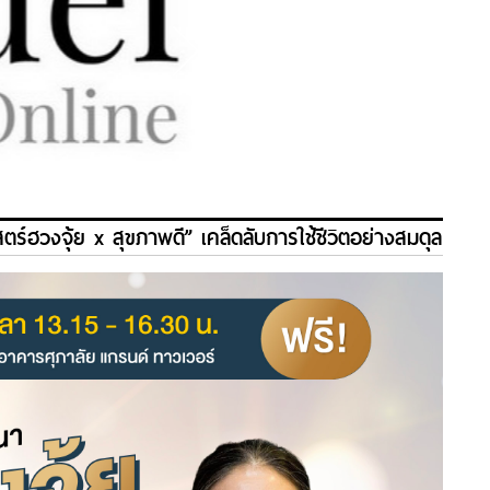
าสตร์ฮวงจุ้ย x สุขภาพดี” เคล็ดลับการใช้ชีวิตอย่างสมดุล