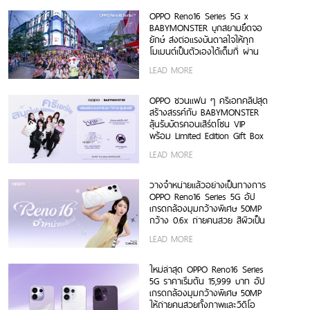
OPPO Reno16 Series 5G x
BABYMONSTER บุกสยามยึดจอ
ยักษ์ ส่งต่อแรงบันดาลใจให้ทุก
โมเมนต์เป็นตัวเองได้เต็มที่ ผ่าน
OPPO K-POP Star Random
LEAD MORE
Dance พร้อมโปรโมชันสุดเอ็กซ์คลู
ซีฟ
OPPO ชวนแฟน ๆ ครีเอทคลิปสุด
สร้างสรรค์กับ BABYMONSTER
ลุ้นรับบัตรคอนเสิร์ตโซน VIP
พร้อม Limited Edition Gift Box
สุดเอ็กซ์คลูซีฟ ร่วมสนุกได้ตั้งแต่
LEAD MORE
6 ก.ค. – 17 ส.ค. 2569 เท่านั้น
วางจำหน่ายแล้วอย่างเป็นทางการ
OPPO Reno16 Series 5G อัป
เกรดกล้องมุมกว้างพิเศษ 50MP
กว้าง 0.6x ถ่ายคนสวย สีผิวเป็น
ธรรมชาติทั้งภาพนิ่งและวิดีโอ ใน
LEAD MORE
ราคาเริ่มต้นเพียง 15,999 บาท
พร้อมรับฟรีของสมนาคุณสุดคุ้ม
ค่า!
ใหม่ล่าสุด OPPO Reno16 Series
5G ราคาเริ่มต้น 15,999 บาท อัป
เกรดกล้องมุมกว้างพิเศษ 50MP
ให้ถ่ายคนสวยทั้งภาพและวิดีโอ