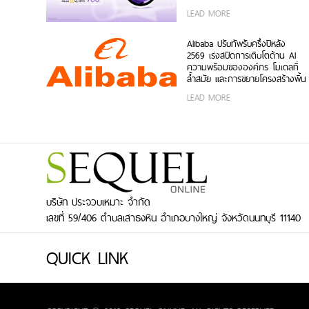
ทั้งบนสมาร์ตโฟน OPPO และระบบ
LEAD MORE
iOS ในราคา 2,999 บาท
Alibaba ปรับทัพรับครึ่งปีหลัง
2569 เร่งสปีดการเติบโตด้าน AI
ความพร้อมขององค์กร โมเดลที่
ล้ำสมัย และการขยายโครงสร้างพื้น
ฐานทั่วโลก
LEAD MORE
บริษัท ประจวบเหมาะ จำกัด
เลขที่ 59/406 ตำบลเสาธงหิน อำเภอบางใหญ่ จังหวัดนนทบุรี 11140
QUICK LINK