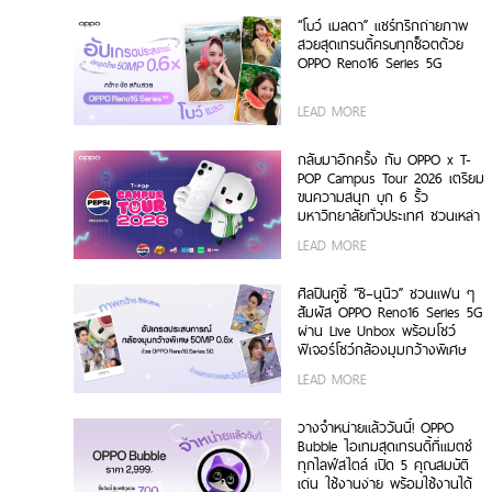
“โบว์ เมลดา” แชร์ทริกถ่ายภาพ
สวยสุดเทรนดี้ครบทุกช็อตด้วย
OPPO Reno16 Series 5G
LEAD MORE
กลับมาอีกครั้ง กับ OPPO x T-
POP Campus Tour 2026 เตรียม
ขนความสนุก บุก 6 รั้ว
มหาวิทยาลัยทั่วประเทศ ชวนเหล่า
นักศึกษา มา Make Your
LEAD MORE
Moment กับ OPPO Reno16
Series 5G เร็ว ๆ นี้
ศิลปินคู่ซี้ “ซี–นุนิว” ชวนแฟน ๆ
สัมผัส OPPO Reno16 Series 5G
ผ่าน Live Unbox พร้อมโชว์
ฟีเจอร์โชว์กล้องมุมกว้างพิเศษ
50MP 0.6x เก็บทุกโมเมนต์ โดด
LEAD MORE
เด่นเป็นตัวเอง
วางจำหน่ายแล้ววันนี้! OPPO
Bubble ไอเทมสุดเทรนดี้ที่แมตช์
ทุกไลฟ์สไตล์ เปิด 5 คุณสมบัติ
เด่น ใช้งานง่าย พร้อมใช้งานได้