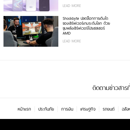
พร้อมดีไซน์ดวงดาว 3 มิติ ครั้ง
LEAD MORE
แรกในอุตสาหกรรม
Shockbyte ปลดล็อกการเติบโต
ของเซิร์ฟเวอร์เกมระดับโลก ด้วย
ขุมพลังเซิร์ฟเวอร์โปรเซสเซอร์
AMD
LEAD MORE
ติดตามข่าวสารที่น
หน้าแรก
ประกันภัย
การเงิน
เศรษฐกิจ
รถยนต์
อสัง