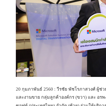
20 กุมภาพันธ์ 2560 : วีรชัย พัชโรภาสวงศ์ ผ
และงานขาย กลุ่มลูกค้าองค์กร (ขวา) และ อรพงศ
ซอฟท์ (ประเทศไทย) จำกัด (ซ้าย) ร่วมให้บริกา