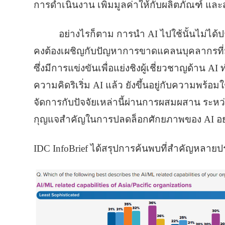
การดําเนินงาน เพิ่มมูลค่าให้กับผลิตภัณฑ์ 
อย่างไรก็ตาม การนํา AI ไปใช้นั้นไม่ได้
คงต้องเผชิญกับปัญหาการขาดแคลนบุคลากรที่ม
ซึ่งมีการแข่งขันเพื่อแย่งชิงผู้เชี่ยวชาญด้าน AI 
ความคิดริเริ่ม AI แล้ว ยังขึ้นอยู่กับความพร้
จัดการกับปัจจัยเหล่านี้ผ่านการผสมผสาน ร
กุญแจสําคัญในการปลดล็อกศักยภาพของ AI อย่า
IDC InfoBrief ได้สรุปการค้นพบที่สําคัญหลายป