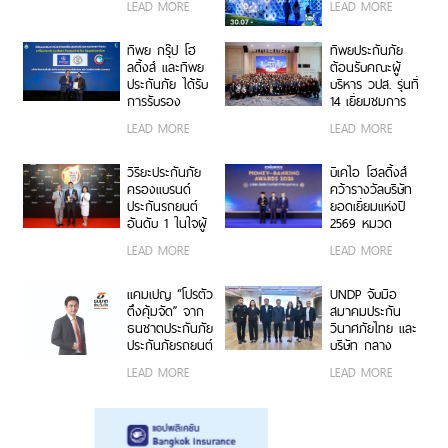
LEAD MORE
LEAD MORE
พันธมิตรเชิงกล
นิทรรศการยก
ยุทธ์ ยกระดับ
ระดับความเป็น
บริการประกันภัย
ห่วง ในงาน Hug
ทิพย กรุ๊ป โฮ
ทิพยประกันภัย
รูปแบบดิจิทัลเพื่อ
HeartYai 2026
ลดิ้งส์ และทิพย
ต้อนรับคณะผู้
ประชาชน
ประกันภัย ได้รับ
บริหาร วปส. รุ่นที่
การรับรอง
14 เยี่ยมชมการ
เครื่องหมาย
ดำเนินงานและ
LEAD MORE
LEAD MORE
คาร์บอนฟุตพริ้
นวัตกรรมองค์กร
นท์ขององค์กร
ตอกย้ำความเป็น
วิริยะประกันภัย
บีเคไอ โฮลดิ้งส์
ผู้นำธุรกิจประกัน
ครองแบรนด์
คว้ารางวัลบริษัท
ภัยที่ขับเคลื่อน
ประกันรถยนต์
ยอดเยี่ยมแห่งปี
ความยั่งยืนตาม
อันดับ 1 ในใจผู้
2569 หมวด
แนวทาง ESG
บริโภค 3 ปีซ้อน
ธุรกิจประกันภัย
LEAD MORE
LEAD MORE
บนเวที
และประกันชีวิต
“Marketeer No.1
ต่อเนื่อง 3 ปี
Brand Thailand
ซ้อน จากงาน
แคมเปญ “โปรตัว
UNDP จับมือ
2026”
Money &
ตึงคุ้มจัด” จาก
สมาคมประกัน
Banking Awards
ธนชาตประกันภัย
วินาศภัยไทย และ
2026 ตอกย้ำ
ประกันภัยรถยนต์
บริษัท กลาง
ศักยภาพการ
ชั้น 1 ราคาพิเศษ
คุ้มครองผู้ประสบ
LEAD MORE
LEAD MORE
เติบโตอย่างโดด
เจาะกลุ่มรถ
ภัยจากรถ จำกัด
เด่นและแข็งแกร่ง
กระบะ-เอสยูวี
ต่อยอดอบรมวิน
ยอดนิยม
มอเตอร์ไซค์
กรุงเทพฯ สู่
ความปลอดภัย