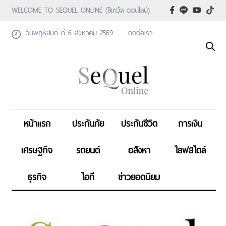
WELCOME TO SEQUEL ONLINE (ซีเคว้ล ออนไลน์)
วันพฤหัสบดี ที่ 6 สิงหาคม 2569
ติดต่อเรา
หน้าแรก
ประกันภัย
ประกันชีวิต
การเงิน
เศรษฐกิจ
รถยนต์
อสังหา
ไลฟสไตล์
ธุรกิจ
ไอที
ข่าวยอดนิยม