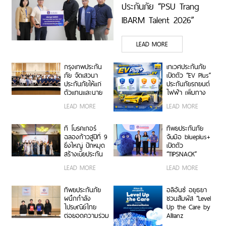
ประกันภัย “PSU Trang
IBARM Talent 2026”
ม.อ.ตรัง
LEAD MORE
กรุงเทพประกัน
เทเวศประกันภัย
ภัย จัดเสวนา
เปิดตัว “EV Plus”
ประกันภัยให้แก่
ประกันภัยรถยนต์
ตัวแทนและนาย
ไฟฟ้า เพิ่มทาง
หน้าประกัน
เลือกความ
LEAD MORE
LEAD MORE
วินาศภัย เสริม
คุ้มครองสำหรับผู้
ศักยภาพธุรกิจ
ใช้รถ EV
ประกันภัยให้
ที โบรคเกอร์
ทิพยประกันภัย
แข็งแกร่งยิ่งขึ้น
ฉลองก้าวสู่ปีที่ 9
จับมือ blueplus+
ยิ่งใหญ่ ปักหมุด
เปิดตัว
สร้างเบี้ยประกัน
“TIPSNACK”
ทะลุ 950 ล้าน
ประกันภัยราย
LEAD MORE
LEAD MORE
บาท จัดงานมอบ
เดือนแบบ
รางวัลเกียรติยศ
Subscription
เชิดชูเกียรติสุด
ครั้งแรกของไทย
ทิพยประกันภัย
อลิอันซ์ อยุธยา
ยอดนายหน้า
เพิ่ม-ลด-หยุด
ผนึกกำลัง
ชวนสัมผัส “Level
200 ราย “Top
แผนได้ทุกเมื่อ
ไปรษณีย์ไทย
Up the Care by
Sales 2026”
ไม่มีข้อผูกมัด
ต่อยอดความร่วม
Allianz
มือกว่า 10 ปี สู่
Ayudhya”