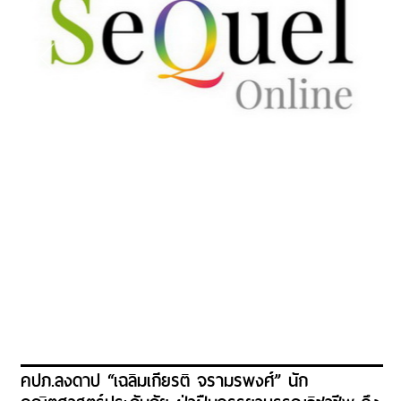
คปภ.ลงดาป “เฉลิมเกียรติ จรามรพงศ์” นัก