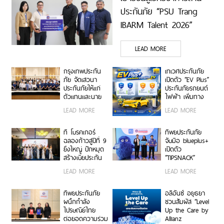
ประกันภัย “PSU Trang
IBARM Talent 2026”
ม.อ.ตรัง
LEAD MORE
กรุงเทพประกัน
เทเวศประกันภัย
ภัย จัดเสวนา
เปิดตัว “EV Plus”
ประกันภัยให้แก่
ประกันภัยรถยนต์
ตัวแทนและนาย
ไฟฟ้า เพิ่มทาง
หน้าประกัน
เลือกความ
LEAD MORE
LEAD MORE
วินาศภัย เสริม
คุ้มครองสำหรับผู้
ศักยภาพธุรกิจ
ใช้รถ EV
ประกันภัยให้
ที โบรคเกอร์
ทิพยประกันภัย
แข็งแกร่งยิ่งขึ้น
ฉลองก้าวสู่ปีที่ 9
จับมือ blueplus+
ยิ่งใหญ่ ปักหมุด
เปิดตัว
สร้างเบี้ยประกัน
“TIPSNACK”
ทะลุ 950 ล้าน
ประกันภัยราย
LEAD MORE
LEAD MORE
บาท จัดงานมอบ
เดือนแบบ
รางวัลเกียรติยศ
Subscription
เชิดชูเกียรติสุด
ครั้งแรกของไทย
ทิพยประกันภัย
อลิอันซ์ อยุธยา
ยอดนายหน้า
เพิ่ม-ลด-หยุด
ผนึกกำลัง
ชวนสัมผัส “Level
200 ราย “Top
แผนได้ทุกเมื่อ
ไปรษณีย์ไทย
Up the Care by
Sales 2026”
ไม่มีข้อผูกมัด
ต่อยอดความร่วม
Allianz