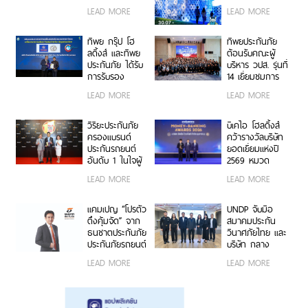
มือกว่า 10 ปี สู่
Ayudhya”
LEAD MORE
LEAD MORE
พันธมิตรเชิงกล
นิทรรศการยก
ยุทธ์ ยกระดับ
ระดับความเป็น
บริการประกันภัย
ห่วง ในงาน Hug
ทิพย กรุ๊ป โฮ
ทิพยประกันภัย
รูปแบบดิจิทัลเพื่อ
HeartYai 2026
ลดิ้งส์ และทิพย
ต้อนรับคณะผู้
ประชาชน
ประกันภัย ได้รับ
บริหาร วปส. รุ่นที่
การรับรอง
14 เยี่ยมชมการ
เครื่องหมาย
ดำเนินงานและ
LEAD MORE
LEAD MORE
คาร์บอนฟุตพริ้
นวัตกรรมองค์กร
นท์ขององค์กร
ตอกย้ำความเป็น
วิริยะประกันภัย
บีเคไอ โฮลดิ้งส์
ผู้นำธุรกิจประกัน
ครองแบรนด์
คว้ารางวัลบริษัท
ภัยที่ขับเคลื่อน
ประกันรถยนต์
ยอดเยี่ยมแห่งปี
ความยั่งยืนตาม
อันดับ 1 ในใจผู้
2569 หมวด
แนวทาง ESG
บริโภค 3 ปีซ้อน
ธุรกิจประกันภัย
LEAD MORE
LEAD MORE
บนเวที
และประกันชีวิต
“Marketeer No.1
ต่อเนื่อง 3 ปี
Brand Thailand
ซ้อน จากงาน
แคมเปญ “โปรตัว
UNDP จับมือ
2026”
Money &
ตึงคุ้มจัด” จาก
สมาคมประกัน
Banking Awards
ธนชาตประกันภัย
วินาศภัยไทย และ
2026 ตอกย้ำ
ประกันภัยรถยนต์
บริษัท กลาง
ศักยภาพการ
ชั้น 1 ราคาพิเศษ
คุ้มครองผู้ประสบ
LEAD MORE
LEAD MORE
เติบโตอย่างโดด
เจาะกลุ่มรถ
ภัยจากรถ จำกัด
เด่นและแข็งแกร่ง
กระบะ-เอสยูวี
ต่อยอดอบรมวิน
ยอดนิยม
มอเตอร์ไซค์
กรุงเทพฯ สู่