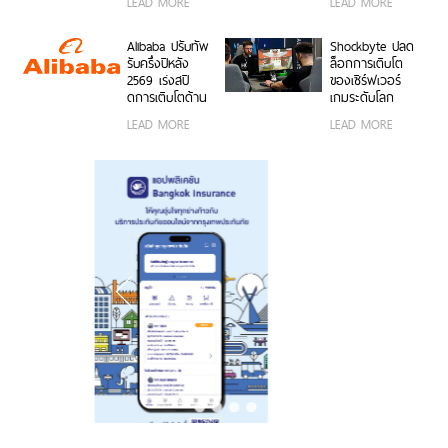
LEAD MORE
LEAD MORE
15,999 บาท
คุณสมบัติเด่น ใช้
กว้างพิเศษ
พร้อมรับฟรีของ
งานง่าย พร้อมใช้
50MP ให้ถ่ายคน
สมนาคุณสุดคุ้ม
งานได้ทั้งบนสมา
สวยทั้งภาพและ
Alibaba ปรับทัพ
Shockbyte ปลด
ค่า!
ร์ตโฟน OPPO
วิดีโอ พร้อม
รับครึ่งปีหลัง
ล็อกการเติบโต
และระบบ iOS ใน
ดีไซน์ดวงดาว 3
2569 เร่งสปี
ของเซิร์ฟเวอร์
ราคา 2,999 บาท
มิติ ครั้งแรกใน
ดการเติบโตด้าน
เกมระดับโลก
อุตสาหกรรม
AI ความพร้อม
ด้วยขุมพลัง
LEAD MORE
LEAD MORE
ขององค์กร
เซิร์ฟเวอร์
โมเดลที่ล้ำสมัย
โปรเซสเซอร์
และการขยาย
AMD
โครงสร้างพื้นฐาน
ทั่วโลก