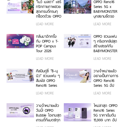
BUS LIGHT AS
Platform ยก
“โบว์ เมลดา” แชร์
OPPO Reno16
ONE
ระดับการจัดการ
ทริกถ่ายภาพสวย
Series 5G x
ข้อมูลสู่ยุค
สุดเทรนดี้ครบทุ
BABYMONSTER
Digital-First
กช็อตด้วย OPPO
บุกสยามยึดจอ
Enterprise
Reno16 Series
ยักษ์ ส่งต่อแรง
LEAD MORE
LEAD MORE
5G
บันดาลใจให้ทุก
โมเมนต์เป็นตัว
เองได้เต็มที่ ผ่าน
กลับมาอีกครั้ง
OPPO ชวนแฟน
OPPO K-POP
กับ OPPO x T-
ๆ ครีเอทคลิปสุด
Star Random
POP Campus
สร้างสรรค์กับ
Dance พร้อม
Tour 2026
BABYMONSTER
โปรโมชันสุดเอ็กซ์
เตรียมขนความ
ลุ้นรับบัตร
LEAD MORE
LEAD MORE
คลูซีฟ
สนุก บุก 6 รั้ว
คอนเสิร์ตโซน VIP
มหาวิทยาลัยทั่ว
พร้อม Limited
ประเทศ ชวนเหล่า
Edition Gift Box
ศิลปินคู่ซี้ “ซี–นุ
วางจำหน่ายแล้ว
นักศึกษา มา
สุดเอ็กซ์คลูซีฟ
นิว” ชวนแฟน ๆ
อย่างเป็นทางการ
Make Your
ร่วมสนุกได้ตั้งแต่
สัมผัส OPPO
OPPO Reno16
Moment กับ
6 ก.ค. – 17 ส.ค.
Reno16 Series
Series 5G อัป
OPPO Reno16
2569 เท่านั้น
5G ผ่าน Live
เกรดกล้องมุม
LEAD MORE
LEAD MORE
Series 5G เร็ว ๆ
Unbox พร้อม
กว้างพิเศษ
นี้
โชว์ฟีเจอร์โชว์
50MP กว้าง
กล้องมุมกว้าง
0.6x ถ่ายคนสวย
วางจำหน่ายแล้ว
ใหม่ล่าสุด OPPO
พิเศษ 50MP
สีผิวเป็น
วันนี้! OPPO
Reno16 Series
0.6x เก็บทุก
ธรรมชาติทั้งภาพ
Bubble ไอเทมสุด
5G ราคาเริ่มต้น
โมเมนต์ โดดเด่น
นิ่งและวิดีโอ ใน
เทรนดี้ที่แมตช์ทุก
15,999 บาท อัป
เป็นตัวเอง
ราคาเริ่มต้นเพียง
ไลฟ์สไตล์ เปิด 5
เกรดกล้องมุม