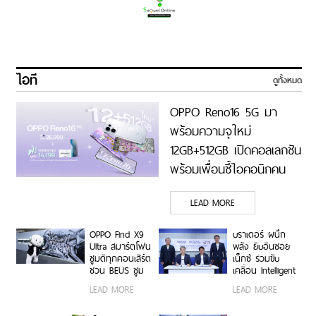
ไอที
ดูทั้งหมด
OPPO Reno16 5G มา
พร้อมความจุใหม่
12GB+512GB เปิดคอลเลกชัน
พร้อมเพื่อนซี้ไอคอนิกคน
ล่าสุด Pingu Limited
LEAD MORE
Edition เติมความน่ารักทุก
โมเมนต์ เริ่ม 7 ส.ค. 69
OPPO Find X9
บราเดอร์ ผนึก
Ultra สมาร์ตโฟน
พลัง ยิบอินซอย
ซูมดีทุกคอนเสิร์ต
เน็กซ์ ร่วมขับ
ชวน BEUS ซูม
เคลื่อน Intelligent
เก็บทุกโมเมนต์
Document
LEAD MORE
LEAD MORE
ความสนุกสุดคม
Transformation
ชัด ในคอนเสิร์ต
ด้วย AI OCR