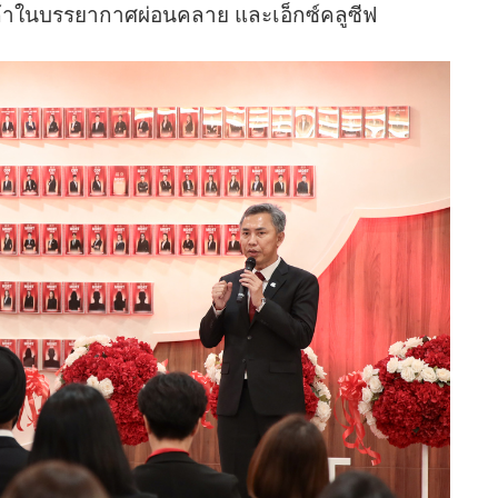
กค้าในบรรยากาศผ่อนคลาย และเอ็กซ์คลูซีฟ