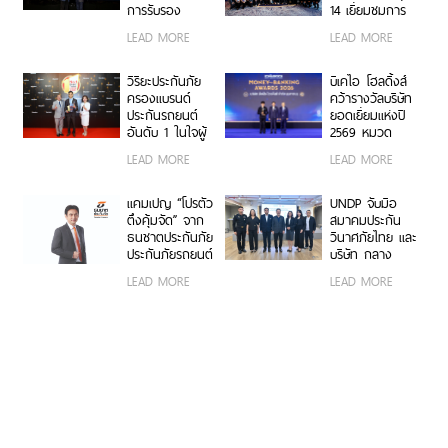
การรับรอง
14 เยี่ยมชมการ
เครื่องหมาย
ดำเนินงานและ
LEAD MORE
LEAD MORE
คาร์บอนฟุตพริ้
นวัตกรรมองค์กร
นท์ขององค์กร
ตอกย้ำความเป็น
วิริยะประกันภัย
บีเคไอ โฮลดิ้งส์
ผู้นำธุรกิจประกัน
ครองแบรนด์
คว้ารางวัลบริษัท
ภัยที่ขับเคลื่อน
ประกันรถยนต์
ยอดเยี่ยมแห่งปี
ความยั่งยืนตาม
อันดับ 1 ในใจผู้
2569 หมวด
แนวทาง ESG
บริโภค 3 ปีซ้อน
ธุรกิจประกันภัย
LEAD MORE
LEAD MORE
บนเวที
และประกันชีวิต
“Marketeer No.1
ต่อเนื่อง 3 ปี
Brand Thailand
ซ้อน จากงาน
แคมเปญ “โปรตัว
UNDP จับมือ
2026”
Money &
ตึงคุ้มจัด” จาก
สมาคมประกัน
Banking Awards
ธนชาตประกันภัย
วินาศภัยไทย และ
2026 ตอกย้ำ
ประกันภัยรถยนต์
บริษัท กลาง
ศักยภาพการ
ชั้น 1 ราคาพิเศษ
คุ้มครองผู้ประสบ
LEAD MORE
LEAD MORE
เติบโตอย่างโดด
เจาะกลุ่มรถ
ภัยจากรถ จำกัด
เด่นและแข็งแกร่ง
กระบะ-เอสยูวี
ต่อยอดอบรมวิน
ยอดนิยม
มอเตอร์ไซค์
กรุงเทพฯ สู่
ความปลอดภัย
ทางถนนและ
ภูมิคุ้มกันทางการ
เงิน รุ่นที่ 2