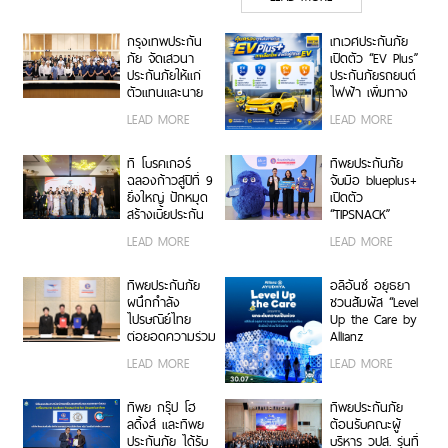
กรุงเทพประกัน
เทเวศประกันภัย
ภัย จัดเสวนา
เปิดตัว “EV Plus”
ประกันภัยให้แก่
ประกันภัยรถยนต์
ตัวแทนและนาย
ไฟฟ้า เพิ่มทาง
หน้าประกัน
เลือกความ
LEAD MORE
LEAD MORE
วินาศภัย เสริม
คุ้มครองสำหรับผู้
ศักยภาพธุรกิจ
ใช้รถ EV
ประกันภัยให้
ที โบรคเกอร์
ทิพยประกันภัย
แข็งแกร่งยิ่งขึ้น
ฉลองก้าวสู่ปีที่ 9
จับมือ blueplus+
ยิ่งใหญ่ ปักหมุด
เปิดตัว
สร้างเบี้ยประกัน
“TIPSNACK”
ทะลุ 950 ล้าน
ประกันภัยราย
LEAD MORE
LEAD MORE
บาท จัดงานมอบ
เดือนแบบ
รางวัลเกียรติยศ
Subscription
เชิดชูเกียรติสุด
ครั้งแรกของไทย
ทิพยประกันภัย
อลิอันซ์ อยุธยา
ยอดนายหน้า
เพิ่ม-ลด-หยุด
ผนึกกำลัง
ชวนสัมผัส “Level
200 ราย “Top
แผนได้ทุกเมื่อ
ไปรษณีย์ไทย
Up the Care by
Sales 2026”
ไม่มีข้อผูกมัด
ต่อยอดความร่วม
Allianz
มือกว่า 10 ปี สู่
Ayudhya”
LEAD MORE
LEAD MORE
พันธมิตรเชิงกล
นิทรรศการยก
ยุทธ์ ยกระดับ
ระดับความเป็น
บริการประกันภัย
ห่วง ในงาน Hug
ทิพย กรุ๊ป โฮ
ทิพยประกันภัย
รูปแบบดิจิทัลเพื่อ
HeartYai 2026
ลดิ้งส์ และทิพย
ต้อนรับคณะผู้
ประชาชน
ประกันภัย ได้รับ
บริหาร วปส. รุ่นที่