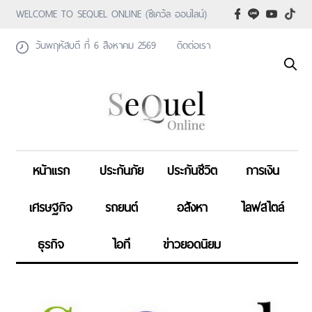
WELCOME TO SEQUEL ONLINE (ซีเคว้ล ออนไลน์)
วันพฤหัสบดี ที่ 6 สิงหาคม 2569
ติดต่อเรา
หน้าแรก
ประกันภัย
ประกันชีวิต
การเงิน
เศรษฐกิจ
รถยนต์
อสังหา
ไลฟสไตล์
ธุรกิจ
ไอที
ข่าวยอดนิยม