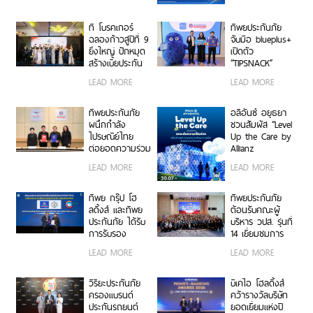
วินาศภัย เสริม
คุ้มครองสำหรับผู้
ศักยภาพธุรกิจ
ใช้รถ EV
ประกันภัยให้
ที โบรคเกอร์
ทิพยประกันภัย
แข็งแกร่งยิ่งขึ้น
ฉลองก้าวสู่ปีที่ 9
จับมือ blueplus+
ยิ่งใหญ่ ปักหมุด
เปิดตัว
สร้างเบี้ยประกัน
“TIPSNACK”
ทะลุ 950 ล้าน
ประกันภัยราย
LEAD MORE
LEAD MORE
บาท จัดงานมอบ
เดือนแบบ
รางวัลเกียรติยศ
Subscription
เชิดชูเกียรติสุด
ครั้งแรกของไทย
ทิพยประกันภัย
อลิอันซ์ อยุธยา
ยอดนายหน้า
เพิ่ม-ลด-หยุด
ผนึกกำลัง
ชวนสัมผัส “Level
200 ราย “Top
แผนได้ทุกเมื่อ
ไปรษณีย์ไทย
Up the Care by
Sales 2026”
ไม่มีข้อผูกมัด
ต่อยอดความร่วม
Allianz
มือกว่า 10 ปี สู่
Ayudhya”
LEAD MORE
LEAD MORE
พันธมิตรเชิงกล
นิทรรศการยก
ยุทธ์ ยกระดับ
ระดับความเป็น
บริการประกันภัย
ห่วง ในงาน Hug
ทิพย กรุ๊ป โฮ
ทิพยประกันภัย
รูปแบบดิจิทัลเพื่อ
HeartYai 2026
ลดิ้งส์ และทิพย
ต้อนรับคณะผู้
ประชาชน
ประกันภัย ได้รับ
บริหาร วปส. รุ่นที่
การรับรอง
14 เยี่ยมชมการ
เครื่องหมาย
ดำเนินงานและ
LEAD MORE
LEAD MORE
คาร์บอนฟุตพริ้
นวัตกรรมองค์กร
นท์ขององค์กร
ตอกย้ำความเป็น
วิริยะประกันภัย
บีเคไอ โฮลดิ้งส์
ผู้นำธุรกิจประกัน
ครองแบรนด์
คว้ารางวัลบริษัท
ภัยที่ขับเคลื่อน
ประกันรถยนต์
ยอดเยี่ยมแห่งปี