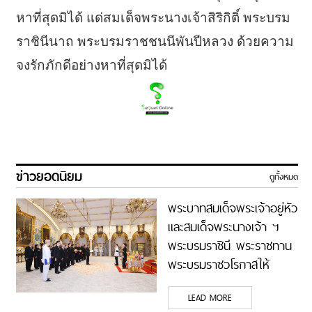
หาที่สุดมิได้ แด่สมเด็จพระนางเจ้าสิริกิติ์ พระบรม
ราชินีนาถ พระบรมราชชนนีพันปีหลวง ด้วยความ
จงรักภักดีอย่างหาที่สุดมิได้
ข่าวยอดนิยม
ดูทั้งหมด
พระบาทสมเด็จพระเจ้าอยู่หัว
และสมเด็จพระนางเจ้า ฯ
พระบรมราชินี พระราชทาน
พระบรมราชวโรกาสให้
คณะกรรมการ ธนาคาร
LEAD MORE
กรุงเทพ จำกัด (มหาชน)