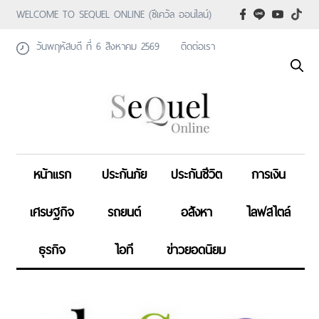
WELCOME TO SEQUEL ONLINE (ซีเคว้ล ออนไลน์)
วันพฤหัสบดี ที่ 6 สิงหาคม 2569
ติดต่อเรา
หน้าแรก
ประกันภัย
ประกันชีวิต
การเงิน
เศรษฐกิจ
รถยนต์
อสังหา
ไลฟสไตล์
ธุรกิจ
ไอที
ข่าวยอดนิยม