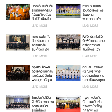
เฝ้าทูลละอองธุลีพระบาท
มิตรแท้ประกันภัย
ทิพยประกันภัย
ถวายพระพรชัยมงคล
สานต่อกิจกรรม
ร่วมถวายพระพร
“เวียนเทียนด้วย
ชัยมงคล
ต้นไม้” เนื่องใน
พระบาทสมเด็จ
วันอาสาฬหบูชา
พระปรเมนทร
LEAD MORE
LEAD MORE
ณ วัดอรุณ
รามาธิบดีศรีสิน
ราชวราราม ร่วม
ทรมหาวชิราลง
สืบสานพระพุทธ
กรณ พระวชิร
กรุงเทพประกัน
FWD ประกันชีวิต
ศาสนา ส่งเสริม
เกล้าเจ้าอยู่หัว
ภัย ร่วมแสดง
จัดพิธีแสดงความ
การทำบุญวิถีใหม่
ความอาลัย
อาลัยถวายแด่
เพื่อสิ่งแวดล้อมที่
สมเด็จพระเจ้า
สมเด็จพระเจ้า
ยั่งยืน
ลูกเธอ เจ้าฟ้าพัช
ลูกเธอ เจ้าฟ้าพัช
LEAD MORE
LEAD MORE
รกิติยาภา นเรนทิ
รกิติยาภา นเรนทิ
ราเทพยวดี กรม
ราเทพยวดี กรม
หลวงราชสาริณี
หลวงราชสาริณี
กรุงศรี จัดพิธี
ออมสิน ร่วมพิธี
สิริพัชร มหาวัชร
สิริพัชร มหาวัชร
ถวายความอาลัย
เจริญพระพุทธ
ราชธิดา
ราชธิดา
และน้อมรำลึกใน
มนต์และตักบาตร
พระกรุณาธิคุณ
ถวายเป็นพระกุศล
สมเด็จพระเจ้า
เนื่องในโอกาส
LEAD MORE
LEAD MORE
ลูกเธอ เจ้าฟ้าพัช
ฉลองพระชนมายุ
รกิติยาภา นเรนทิ
99 พรรษา
ราเทพยวดี กรม
สมเด็จพระ
ไทยประกันชีวิต
กรุงเทพประกัน
หลวงราชสาริณี
สังฆราช
จัดพิธีถวายความ
ภัย ร่วมเป็นเจ้า
สิริพัชร มหาวัชร
อาลัยและน้อม
ภาพพิธีบำเพ็ญ
ราชธิดา
สำนึกในพระ
กุศลศพ พระ