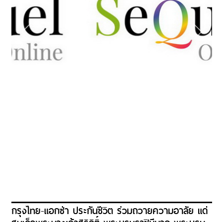
กรุงไทย-แอกซ่า ประกันชีวิต ร่วมถวายความอาลัย แด่