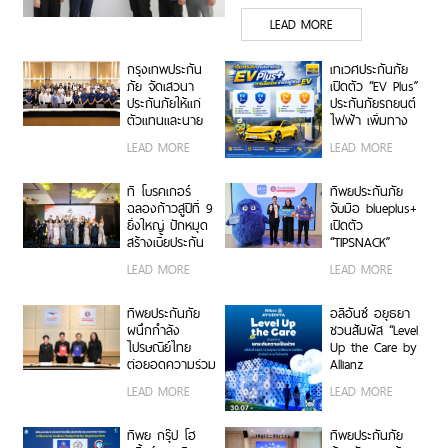
ม.อ.ตรัง
LEAD MORE
กรุงเทพประกัน
เทเวศประกันภัย
ภัย จัดเสวนา
เปิดตัว “EV Plus”
ประกันภัยให้แก่
ประกันภัยรถยนต์
ตัวแทนและนาย
ไฟฟ้า เพิ่มทาง
หน้าประกัน
เลือกความ
LEAD MORE
LEAD MORE
วินาศภัย เสริม
คุ้มครองสำหรับผู้
ศักยภาพธุรกิจ
ใช้รถ EV
ประกันภัยให้
ที โบรคเกอร์
ทิพยประกันภัย
แข็งแกร่งยิ่งขึ้น
ฉลองก้าวสู่ปีที่ 9
จับมือ blueplus+
ยิ่งใหญ่ ปักหมุด
เปิดตัว
สร้างเบี้ยประกัน
“TIPSNACK”
ทะลุ 950 ล้าน
ประกันภัยราย
LEAD MORE
LEAD MORE
บาท จัดงานมอบ
เดือนแบบ
รางวัลเกียรติยศ
Subscription
เชิดชูเกียรติสุด
ครั้งแรกของไทย
ทิพยประกันภัย
อลิอันซ์ อยุธยา
ยอดนายหน้า
เพิ่ม-ลด-หยุด
ผนึกกำลัง
ชวนสัมผัส “Level
200 ราย “Top
แผนได้ทุกเมื่อ
ไปรษณีย์ไทย
Up the Care by
Sales 2026”
ไม่มีข้อผูกมัด
ต่อยอดความร่วม
Allianz
มือกว่า 10 ปี สู่
Ayudhya”
LEAD MORE
LEAD MORE
พันธมิตรเชิงกล
นิทรรศการยก
ยุทธ์ ยกระดับ
ระดับความเป็น
บริการประกันภัย
ห่วง ในงาน Hug
ทิพย กรุ๊ป โฮ
ทิพยประกันภัย