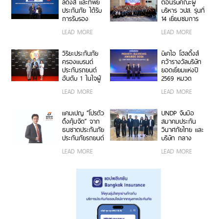
รูปแบบดิจิทัลเพื่อ
HeartYai 2026
ลดิ้งส์ และทิพย
ต้อนรับคณะผู้
ประชาชน
ประกันภัย ได้รับ
บริหาร วปส. รุ่นที่
การรับรอง
14 เยี่ยมชมการ
เครื่องหมาย
ดำเนินงานและ
LEAD MORE
LEAD MORE
คาร์บอนฟุตพริ้
นวัตกรรมองค์กร
นท์ขององค์กร
ตอกย้ำความเป็น
วิริยะประกันภัย
บีเคไอ โฮลดิ้งส์
ผู้นำธุรกิจประกัน
ครองแบรนด์
คว้ารางวัลบริษัท
ภัยที่ขับเคลื่อน
ประกันรถยนต์
ยอดเยี่ยมแห่งปี
ความยั่งยืนตาม
อันดับ 1 ในใจผู้
2569 หมวด
แนวทาง ESG
บริโภค 3 ปีซ้อน
ธุรกิจประกันภัย
LEAD MORE
LEAD MORE
บนเวที
และประกันชีวิต
“Marketeer No.1
ต่อเนื่อง 3 ปี
Brand Thailand
ซ้อน จากงาน
แคมเปญ “โปรตัว
UNDP จับมือ
2026”
Money &
ตึงคุ้มจัด” จาก
สมาคมประกัน
Banking Awards
ธนชาตประกันภัย
วินาศภัยไทย และ
2026 ตอกย้ำ
ประกันภัยรถยนต์
บริษัท กลาง
ศักยภาพการ
ชั้น 1 ราคาพิเศษ
คุ้มครองผู้ประสบ
LEAD MORE
LEAD MORE
เติบโตอย่างโดด
เจาะกลุ่มรถ
ภัยจากรถ จำกัด
เด่นและแข็งแกร่ง
กระบะ-เอสยูวี
ต่อยอดอบรมวิน
ยอดนิยม
มอเตอร์ไซค์
กรุงเทพฯ สู่
ความปลอดภัย
ทางถนนและ
ภูมิคุ้มกันทางการ
เงิน รุ่นที่ 2