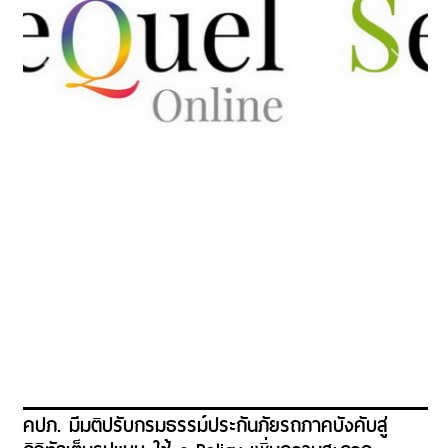
คปภ. มีมติปรับกรมธรรม์ประกันภัยรถภาคบังคับสู่