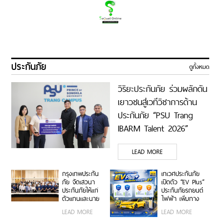
ประกันภัย
ดูทั้งหมด
วิริยะประกันภัย ร่วมผลักดัน
เยาวชนสู่เวทีวิชาการด้าน
ประกันภัย “PSU Trang
IBARM Talent 2026”
ม.อ.ตรัง
LEAD MORE
กรุงเทพประกัน
เทเวศประกันภัย
ภัย จัดเสวนา
เปิดตัว “EV Plus”
ประกันภัยให้แก่
ประกันภัยรถยนต์
ตัวแทนและนาย
ไฟฟ้า เพิ่มทาง
หน้าประกัน
เลือกความ
LEAD MORE
LEAD MORE
วินาศภัย เสริม
คุ้มครองสำหรับผู้