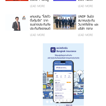
แนวทาง ESG
บริโภค 3 ปีซ้อน
ธุรกิจประกันภัย
LEAD MORE
LEAD MORE
บนเวที
และประกันชีวิต
“Marketeer No.1
ต่อเนื่อง 3 ปี
Brand Thailand
ซ้อน จากงาน
แคมเปญ “โปรตัว
UNDP จับมือ
2026”
Money &
ตึงคุ้มจัด” จาก
สมาคมประกัน
Banking Awards
ธนชาตประกันภัย
วินาศภัยไทย และ
2026 ตอกย้ำ
ประกันภัยรถยนต์
บริษัท กลาง
ศักยภาพการ
ชั้น 1 ราคาพิเศษ
คุ้มครองผู้ประสบ
LEAD MORE
LEAD MORE
เติบโตอย่างโดด
เจาะกลุ่มรถ
ภัยจากรถ จำกัด
เด่นและแข็งแกร่ง
กระบะ-เอสยูวี
ต่อยอดอบรมวิน
ยอดนิยม
มอเตอร์ไซค์
กรุงเทพฯ สู่
ความปลอดภัย
ทางถนนและ
ภูมิคุ้มกันทางการ
เงิน รุ่นที่ 2