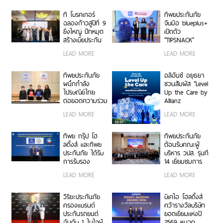
ศักยภาพธุรกิจ
ใช้รถ EV
ประกันภัยให้
ที โบรคเกอร์
ทิพยประกันภัย
แข็งแกร่งยิ่งขึ้น
ฉลองก้าวสู่ปีที่ 9
จับมือ blueplus+
ยิ่งใหญ่ ปักหมุด
เปิดตัว
สร้างเบี้ยประกัน
“TIPSNACK”
ทะลุ 950 ล้าน
ประกันภัยราย
LEAD MORE
LEAD MORE
บาท จัดงานมอบ
เดือนแบบ
รางวัลเกียรติยศ
Subscription
เชิดชูเกียรติสุด
ครั้งแรกของไทย
ทิพยประกันภัย
อลิอันซ์ อยุธยา
ยอดนายหน้า
เพิ่ม-ลด-หยุด
ผนึกกำลัง
ชวนสัมผัส “Level
200 ราย “Top
แผนได้ทุกเมื่อ
ไปรษณีย์ไทย
Up the Care by
Sales 2026”
ไม่มีข้อผูกมัด
ต่อยอดความร่วม
Allianz
มือกว่า 10 ปี สู่
Ayudhya”
LEAD MORE
LEAD MORE
พันธมิตรเชิงกล
นิทรรศการยก
ยุทธ์ ยกระดับ
ระดับความเป็น
บริการประกันภัย
ห่วง ในงาน Hug
ทิพย กรุ๊ป โฮ
ทิพยประกันภัย
รูปแบบดิจิทัลเพื่อ
HeartYai 2026
ลดิ้งส์ และทิพย
ต้อนรับคณะผู้
ประชาชน
ประกันภัย ได้รับ
บริหาร วปส. รุ่นที่
การรับรอง
14 เยี่ยมชมการ
เครื่องหมาย
ดำเนินงานและ
LEAD MORE
LEAD MORE
คาร์บอนฟุตพริ้
นวัตกรรมองค์กร
นท์ขององค์กร
ตอกย้ำความเป็น
วิริยะประกันภัย
บีเคไอ โฮลดิ้งส์
ผู้นำธุรกิจประกัน
ครองแบรนด์
คว้ารางวัลบริษัท
ภัยที่ขับเคลื่อน
ประกันรถยนต์
ยอดเยี่ยมแห่งปี
ความยั่งยืนตาม
อันดับ 1 ในใจผู้
2569 หมวด