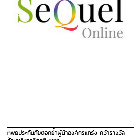
ทิพยประกันภัยตอกย้ำผู้นำองค์กรแกร่ง คว้ารางวัล