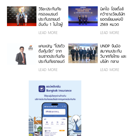
นท์ขององค์กร
ตอกย้ำความเป็น
วิริยะประกันภัย
บีเคไอ โฮลดิ้งส์
ผู้นำธุรกิจประกัน
ครองแบรนด์
คว้ารางวัลบริษัท
ภัยที่ขับเคลื่อน
ประกันรถยนต์
ยอดเยี่ยมแห่งปี
ความยั่งยืนตาม
อันดับ 1 ในใจผู้
2569 หมวด
แนวทาง ESG
บริโภค 3 ปีซ้อน
ธุรกิจประกันภัย
LEAD MORE
LEAD MORE
บนเวที
และประกันชีวิต
“Marketeer No.1
ต่อเนื่อง 3 ปี
Brand Thailand
ซ้อน จากงาน
แคมเปญ “โปรตัว
UNDP จับมือ
2026”
Money &
ตึงคุ้มจัด” จาก
สมาคมประกัน
Banking Awards
ธนชาตประกันภัย
วินาศภัยไทย และ
2026 ตอกย้ำ
ประกันภัยรถยนต์
บริษัท กลาง
ศักยภาพการ
ชั้น 1 ราคาพิเศษ
คุ้มครองผู้ประสบ
LEAD MORE
LEAD MORE
เติบโตอย่างโดด
เจาะกลุ่มรถ
ภัยจากรถ จำกัด
เด่นและแข็งแกร่ง
กระบะ-เอสยูวี
ต่อยอดอบรมวิน
ยอดนิยม
มอเตอร์ไซค์
กรุงเทพฯ สู่
ความปลอดภัย
ทางถนนและ
ภูมิคุ้มกันทางการ
เงิน รุ่นที่ 2