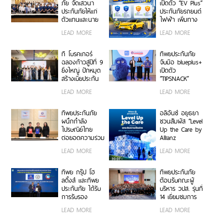
ภัย จัดเสวนา
เปิดตัว “EV Plus”
ประกันภัยให้แก่
ประกันภัยรถยนต์
ตัวแทนและนาย
ไฟฟ้า เพิ่มทาง
หน้าประกัน
เลือกความ
LEAD MORE
LEAD MORE
วินาศภัย เสริม
คุ้มครองสำหรับผู้
ศักยภาพธุรกิจ
ใช้รถ EV
ประกันภัยให้
ที โบรคเกอร์
ทิพยประกันภัย
แข็งแกร่งยิ่งขึ้น
ฉลองก้าวสู่ปีที่ 9
จับมือ blueplus+
ยิ่งใหญ่ ปักหมุด
เปิดตัว
สร้างเบี้ยประกัน
“TIPSNACK”
ทะลุ 950 ล้าน
ประกันภัยราย
LEAD MORE
LEAD MORE
บาท จัดงานมอบ
เดือนแบบ
รางวัลเกียรติยศ
Subscription
เชิดชูเกียรติสุด
ครั้งแรกของไทย
ทิพยประกันภัย
อลิอันซ์ อยุธยา
ยอดนายหน้า
เพิ่ม-ลด-หยุด
ผนึกกำลัง
ชวนสัมผัส “Level
200 ราย “Top
แผนได้ทุกเมื่อ
ไปรษณีย์ไทย
Up the Care by
Sales 2026”
ไม่มีข้อผูกมัด
ต่อยอดความร่วม
Allianz
มือกว่า 10 ปี สู่
Ayudhya”
LEAD MORE
LEAD MORE
พันธมิตรเชิงกล
นิทรรศการยก
ยุทธ์ ยกระดับ
ระดับความเป็น
บริการประกันภัย
ห่วง ในงาน Hug
ทิพย กรุ๊ป โฮ
ทิพยประกันภัย
รูปแบบดิจิทัลเพื่อ
HeartYai 2026
ลดิ้งส์ และทิพย
ต้อนรับคณะผู้
ประชาชน
ประกันภัย ได้รับ
บริหาร วปส. รุ่นที่
การรับรอง
14 เยี่ยมชมการ
เครื่องหมาย
ดำเนินงานและ
LEAD MORE
LEAD MORE
คาร์บอนฟุตพริ้
นวัตกรรมองค์กร