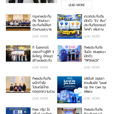
LEAD MORE
กรุงเทพประกัน
เทเวศประกันภัย
ภัย จัดเสวนา
เปิดตัว “EV Plus”
ประกันภัยให้แก่
ประกันภัยรถยนต์
ตัวแทนและนาย
ไฟฟ้า เพิ่มทาง
หน้าประกัน
เลือกความ
LEAD MORE
LEAD MORE
วินาศภัย เสริม
คุ้มครองสำหรับผู้
ศักยภาพธุรกิจ
ใช้รถ EV
ประกันภัยให้
ที โบรคเกอร์
ทิพยประกันภัย
แข็งแกร่งยิ่งขึ้น
ฉลองก้าวสู่ปีที่ 9
จับมือ blueplus+
ยิ่งใหญ่ ปักหมุด
เปิดตัว
สร้างเบี้ยประกัน
“TIPSNACK”
ทะลุ 950 ล้าน
ประกันภัยราย
LEAD MORE
LEAD MORE
บาท จัดงานมอบ
เดือนแบบ
รางวัลเกียรติยศ
Subscription
เชิดชูเกียรติสุด
ครั้งแรกของไทย
ทิพยประกันภัย
อลิอันซ์ อยุธยา
ยอดนายหน้า
เพิ่ม-ลด-หยุด
ผนึกกำลัง
ชวนสัมผัส “Level
200 ราย “Top
แผนได้ทุกเมื่อ
ไปรษณีย์ไทย
Up the Care by
Sales 2026”
ไม่มีข้อผูกมัด
ต่อยอดความร่วม
Allianz
มือกว่า 10 ปี สู่
Ayudhya”
LEAD MORE
LEAD MORE
พันธมิตรเชิงกล
นิทรรศการยก
ยุทธ์ ยกระดับ
ระดับความเป็น
บริการประกันภัย
ห่วง ในงาน Hug
ทิพย กรุ๊ป โฮ
ทิพยประกันภัย
รูปแบบดิจิทัลเพื่อ
HeartYai 2026
ลดิ้งส์ และทิพย
ต้อนรับคณะผู้