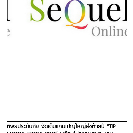
ทิพยประกันภัย จัดเต็มแคมเปญใหญ่ส่งท้ายปี “TIP