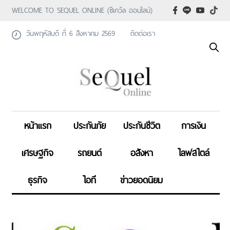
WELCOME TO SEQUEL ONLINE (ซีเคว้ล ออนไลน์)
วันพฤหัสบดี ที่ 6 สิงหาคม 2569
ติดต่อเรา
หน้าแรก
ประกันภัย
ประกันชีวิต
การเงิน
เศรษฐกิจ
รถยนต์
อสังหา
ไลฟสไตล์
ธุรกิจ
ไอที
ข่าวยอดนิยม