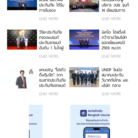
ประชาชน
ประกันภัย ได้รับ
บริหาร วปส. รุ่นที่
การรับรอง
14 เยี่ยมชมการ
เครื่องหมาย
ดำเนินงานและ
LEAD MORE
LEAD MORE
คาร์บอนฟุตพริ้
นวัตกรรมองค์กร
นท์ขององค์กร
ตอกย้ำความเป็น
วิริยะประกันภัย
บีเคไอ โฮลดิ้งส์
ผู้นำธุรกิจประกัน
ครองแบรนด์
คว้ารางวัลบริษัท
ภัยที่ขับเคลื่อน
ประกันรถยนต์
ยอดเยี่ยมแห่งปี
ความยั่งยืนตาม
อันดับ 1 ในใจผู้
2569 หมวด
แนวทาง ESG
บริโภค 3 ปีซ้อน
ธุรกิจประกันภัย
LEAD MORE
LEAD MORE
บนเวที
และประกันชีวิต
“Marketeer No.1
ต่อเนื่อง 3 ปี
Brand Thailand
ซ้อน จากงาน
แคมเปญ “โปรตัว
UNDP จับมือ
2026”
Money &
ตึงคุ้มจัด” จาก
สมาคมประกัน
Banking Awards
ธนชาตประกันภัย
วินาศภัยไทย และ
2026 ตอกย้ำ
ประกันภัยรถยนต์
บริษัท กลาง
ศักยภาพการ
ชั้น 1 ราคาพิเศษ
คุ้มครองผู้ประสบ
LEAD MORE
LEAD MORE
เติบโตอย่างโดด
เจาะกลุ่มรถ
ภัยจากรถ จำกัด
เด่นและแข็งแกร่ง
กระบะ-เอสยูวี
ต่อยอดอบรมวิน
ยอดนิยม
มอเตอร์ไซค์
กรุงเทพฯ สู่
ความปลอดภัย
ทางถนนและ
ภูมิคุ้มกันทางการ
เงิน รุ่นที่ 2