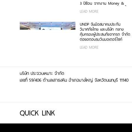
3 ปีซ้อน จากงาน Money &
Banking Awards 2026 ตอกย้ำ
LEAD MORE
ศักยภาพการเติบโตอย่างโดดเด่น
และแข็งแกร่ง
UNDP จับมือสมาคมประกัน
วินาศภัยไทย และบริษัท กลาง
คุ้มครองผู้ประสบภัยจากรถ จำกัด
ต่อยอดอบรมวินมอเตอร์ไซค์
กรุงเทพฯ สู่ความปลอดภัยทาง
LEAD MORE
ถนนและภูมิคุ้มกันทางการเงิน รุ่น
ที่ 2
บริษัท ประจวบเหมาะ จำกัด
เลขที่ 59/406 ตำบลเสาธงหิน อำเภอบางใหญ่ จังหวัดนนทบุรี 11140
QUICK LINK