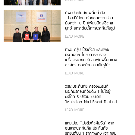
Sales 2026”
ทิพยประกันภัย ผนึกกำลัง
ไปรษณีย์ไทย ต่อยอดความร่วม
มือกว่า 10 ปี สู่พันธมิตรเชิงกล
ยุทธ์ ยกระดับบริการประกันภัยรูป
แบบดิจิทัลเพื่อประชาชน
LEAD MORE
ทิพย กรุ๊ป โฮลดิ้งส์ และทิพย
ประกันภัย ได้รับการรับรอง
เครื่องหมายคาร์บอนฟุตพริ้นท์ของ
องค์กร ตอกย้ำความเป็นผู้นำ
ธุรกิจประกันภัยที่ขับเคลื่อนความ
LEAD MORE
ยั่งยืนตามแนวทาง ESG
วิริยะประกันภัย ครองแบรนด์
ประกันรถยนต์อันดับ 1 ในใจผู้
บริโภค 3 ปีซ้อน บนเวที
“Marketeer No.1 Brand Thailand
2026”
LEAD MORE
แคมเปญ “โปรตัวตึงคุ้มจัด” จาก
ธนชาตประกันภัย ประกันภัย
รถยนต์ชั้น 1 ราคาพิเศษ เจาะกลุ่ม