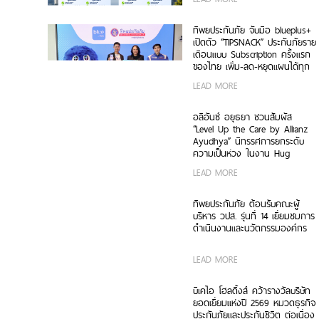
ทิพยประกันภัย จับมือ blueplus+
เปิดตัว “TIPSNACK” ประกันภัยราย
เดือนแบบ Subscription ครั้งแรก
ของไทย เพิ่ม-ลด-หยุดแผนได้ทุก
เมื่อ ไม่มีข้อผูกมัด
LEAD MORE
อลิอันซ์ อยุธยา ชวนสัมผัส
“Level Up the Care by Allianz
Ayudhya” นิทรรศการยกระดับ
ความเป็นห่วง ในงาน Hug
HeartYai 2026
LEAD MORE
ทิพยประกันภัย ต้อนรับคณะผู้
บริหาร วปส. รุ่นที่ 14 เยี่ยมชมการ
ดำเนินงานและนวัตกรรมองค์กร
LEAD MORE
บีเคไอ โฮลดิ้งส์ คว้ารางวัลบริษัท
ยอดเยี่ยมแห่งปี 2569 หมวดธุรกิจ
ประกันภัยและประกันชีวิต ต่อเนื่อง