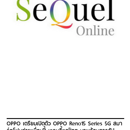
OPPO เตรียมเปิดตัว OPPO Reno15 Series 5G สมา