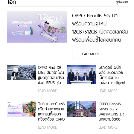
ไอที
ดูทั้งหมด
OPPO Reno16 5G มา
พร้อมความจุใหม่
12GB+512GB เปิดคอลเลกชัน
พร้อมเพื่อนซี้ไอคอนิกคน
ล่าสุด Pingu Limited
LEAD MORE
Edition เติมความน่ารักทุก
โมเมนต์ เริ่ม 7 ส.ค. 69
OPPO Find X9
บราเดอร์ ผนึก
Ultra สมาร์ตโฟน
พลัง ยิบอินซอย
ซูมดีทุกคอนเสิร์ต
เน็กซ์ ร่วมขับ
ชวน BEUS ซูม
เคลื่อน Intelligent
เก็บทุกโมเมนต์
Document
LEAD MORE
LEAD MORE
ความสนุกสุดคม
Transformation
ชัด ในคอนเสิร์ต
ด้วย AI OCR
BUS LIGHT AS
Platform ยก
“โบว์ เมลดา” แชร์
OPPO Reno16
ONE
ระดับการจัดการ
ทริกถ่ายภาพสวย
Series 5G x
ข้อมูลสู่ยุค
สุดเทรนดี้ครบทุ
BABYMONSTER
Digital-First
กช็อตด้วย OPPO
บุกสยามยึดจอ
Enterprise
Reno16 Series
ยักษ์ ส่งต่อแรง
LEAD MORE
LEAD MORE
5G
บันดาลใจให้ทุก