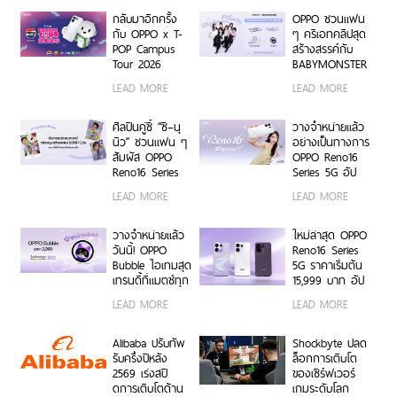
โมเมนต์เป็นตัว
เองได้เต็มที่ ผ่าน
กลับมาอีกครั้ง
OPPO ชวนแฟน
OPPO K-POP
กับ OPPO x T-
ๆ ครีเอทคลิปสุด
Star Random
POP Campus
สร้างสรรค์กับ
Dance พร้อม
Tour 2026
BABYMONSTER
โปรโมชันสุดเอ็กซ์
เตรียมขนความ
ลุ้นรับบัตร
LEAD MORE
LEAD MORE
คลูซีฟ
สนุก บุก 6 รั้ว
คอนเสิร์ตโซน VIP
มหาวิทยาลัยทั่ว
พร้อม Limited
ประเทศ ชวนเหล่า
Edition Gift Box
ศิลปินคู่ซี้ “ซี–นุ
วางจำหน่ายแล้ว
นักศึกษา มา
สุดเอ็กซ์คลูซีฟ
นิว” ชวนแฟน ๆ
อย่างเป็นทางการ
Make Your
ร่วมสนุกได้ตั้งแต่
สัมผัส OPPO
OPPO Reno16
Moment กับ
6 ก.ค. – 17 ส.ค.
Reno16 Series
Series 5G อัป
OPPO Reno16
2569 เท่านั้น
5G ผ่าน Live
เกรดกล้องมุม
LEAD MORE
LEAD MORE
Series 5G เร็ว ๆ
Unbox พร้อม
กว้างพิเศษ
นี้
โชว์ฟีเจอร์โชว์
50MP กว้าง
กล้องมุมกว้าง
0.6x ถ่ายคนสวย
วางจำหน่ายแล้ว
ใหม่ล่าสุด OPPO
พิเศษ 50MP
สีผิวเป็น
วันนี้! OPPO
Reno16 Series
0.6x เก็บทุก
ธรรมชาติทั้งภาพ
Bubble ไอเทมสุด
5G ราคาเริ่มต้น
โมเมนต์ โดดเด่น
นิ่งและวิดีโอ ใน
เทรนดี้ที่แมตช์ทุก
15,999 บาท อัป
เป็นตัวเอง
ราคาเริ่มต้นเพียง
ไลฟ์สไตล์ เปิด 5
เกรดกล้องมุม
LEAD MORE
LEAD MORE
15,999 บาท
คุณสมบัติเด่น ใช้
กว้างพิเศษ
พร้อมรับฟรีของ
งานง่าย พร้อมใช้
50MP ให้ถ่ายคน
สมนาคุณสุดคุ้ม
งานได้ทั้งบนสมา
สวยทั้งภาพและ
Alibaba ปรับทัพ
Shockbyte ปลด
ค่า!
ร์ตโฟน OPPO
วิดีโอ พร้อม
รับครึ่งปีหลัง
ล็อกการเติบโต
และระบบ iOS ใน
ดีไซน์ดวงดาว 3
2569 เร่งสปี
ของเซิร์ฟเวอร์
ราคา 2,999 บาท
มิติ ครั้งแรกใน
ดการเติบโตด้าน
เกมระดับโลก