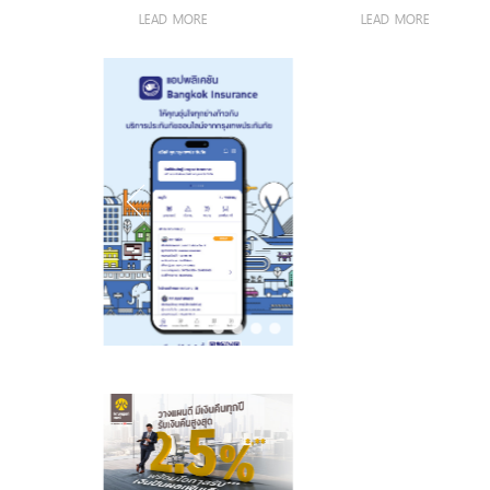
อุตสาหกรรม
AI ความพร้อม
ด้วยขุมพลัง
LEAD MORE
LEAD MORE
ขององค์กร
เซิร์ฟเวอร์
โมเดลที่ล้ำสมัย
โปรเซสเซอร์
และการขยาย
AMD
โครงสร้างพื้นฐาน
ทั่วโลก