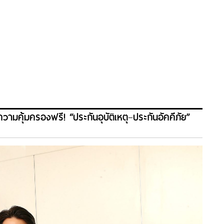
มคุ้มครองฟรี! “ประกันอุบัติเหตุ–ประกันอัคคีภัย”