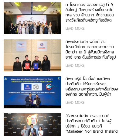
ที โบรคเกอร์ ฉลองก้าวสู่ปีที่ 9
ยิ่งใหญ่ ปักหมุดสร้างเบี้ยประกัน
ทะลุ 950 ล้านบาท จัดงานมอบ
รางวัลเกียรติยศเชิดชูเกียรติสุด
ยอดนายหน้า 200 ราย “Top
LEAD MORE
Sales 2026”
ทิพยประกันภัย ผนึกกำลัง
ไปรษณีย์ไทย ต่อยอดความร่วม
มือกว่า 10 ปี สู่พันธมิตรเชิงกล
ยุทธ์ ยกระดับบริการประกันภัยรูป
แบบดิจิทัลเพื่อประชาชน
LEAD MORE
ทิพย กรุ๊ป โฮลดิ้งส์ และทิพย
ประกันภัย ได้รับการรับรอง
เครื่องหมายคาร์บอนฟุตพริ้นท์ของ
องค์กร ตอกย้ำความเป็นผู้นำ
ธุรกิจประกันภัยที่ขับเคลื่อนความ
LEAD MORE
ยั่งยืนตามแนวทาง ESG
วิริยะประกันภัย ครองแบรนด์
ประกันรถยนต์อันดับ 1 ในใจผู้
บริโภค 3 ปีซ้อน บนเวที
“Marketeer No.1 Brand Thailand