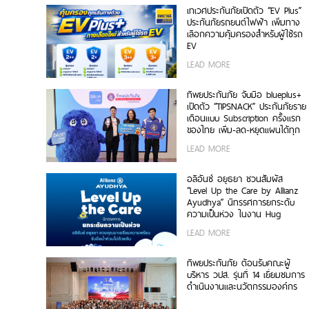
เทเวศประกันภัยเปิดตัว “EV Plus”
ประกันภัยรถยนต์ไฟฟ้า เพิ่มทาง
เลือกความคุ้มครองสำหรับผู้ใช้รถ
EV
LEAD MORE
ทิพยประกันภัย จับมือ blueplus+
เปิดตัว “TIPSNACK” ประกันภัยราย
เดือนแบบ Subscription ครั้งแรก
ของไทย เพิ่ม-ลด-หยุดแผนได้ทุก
เมื่อ ไม่มีข้อผูกมัด
LEAD MORE
อลิอันซ์ อยุธยา ชวนสัมผัส
“Level Up the Care by Allianz
Ayudhya” นิทรรศการยกระดับ
ความเป็นห่วง ในงาน Hug
HeartYai 2026
LEAD MORE
ทิพยประกันภัย ต้อนรับคณะผู้
บริหาร วปส. รุ่นที่ 14 เยี่ยมชมการ
ดำเนินงานและนวัตกรรมองค์กร