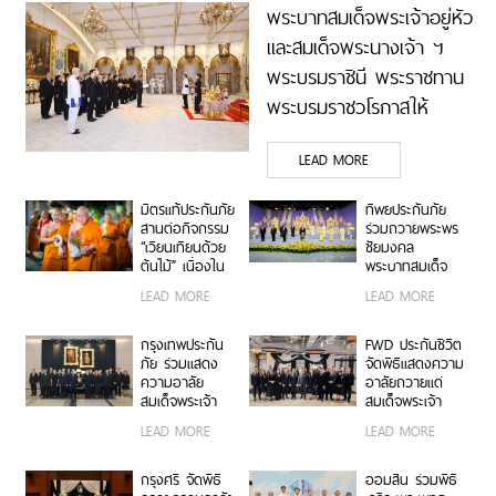
พระบาทสมเด็จพระเจ้าอยู่หัว
และสมเด็จพระนางเจ้า ฯ
พระบรมราชินี พระราชทาน
พระบรมราชวโรกาสให้
คณะกรรมการ ธนาคาร
LEAD MORE
กรุงเทพ จำกัด (มหาชน)
เฝ้าทูลละอองธุลีพระบาท
มิตรแท้ประกันภัย
ทิพยประกันภัย
ถวายพระพรชัยมงคล
สานต่อกิจกรรม
ร่วมถวายพระพร
“เวียนเทียนด้วย
ชัยมงคล
ต้นไม้” เนื่องใน
พระบาทสมเด็จ
วันอาสาฬหบูชา
พระปรเมนทร
LEAD MORE
LEAD MORE
ณ วัดอรุณ
รามาธิบดีศรีสิน
ราชวราราม ร่วม
ทรมหาวชิราลง
สืบสานพระพุทธ
กรณ พระวชิร
กรุงเทพประกัน
FWD ประกันชีวิต
ศาสนา ส่งเสริม
เกล้าเจ้าอยู่หัว
ภัย ร่วมแสดง
จัดพิธีแสดงความ
การทำบุญวิถีใหม่
ความอาลัย
อาลัยถวายแด่
เพื่อสิ่งแวดล้อมที่
สมเด็จพระเจ้า
สมเด็จพระเจ้า
ยั่งยืน
ลูกเธอ เจ้าฟ้าพัช
ลูกเธอ เจ้าฟ้าพัช
LEAD MORE
LEAD MORE
รกิติยาภา นเรนทิ
รกิติยาภา นเรนทิ
ราเทพยวดี กรม
ราเทพยวดี กรม
หลวงราชสาริณี
หลวงราชสาริณี
กรุงศรี จัดพิธี
ออมสิน ร่วมพิธี
สิริพัชร มหาวัชร
สิริพัชร มหาวัชร