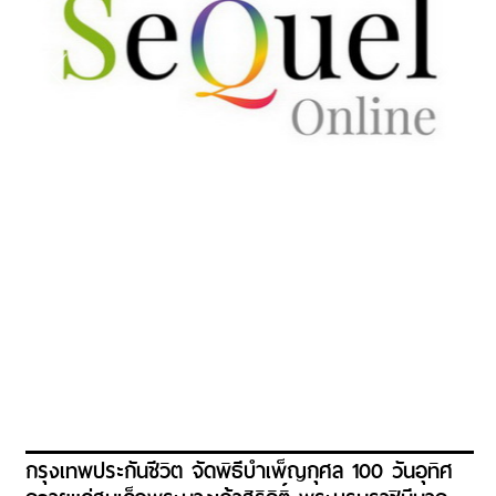
กรุงเทพประกันชีวิต จัดพิธีบำเพ็ญกุศล 100 วันอุทิศ