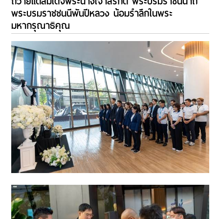
ถวายแด่สมเด็จพระนางเจ้าสิริกิติ์ พระบรมราชินีนาถ
พระบรมราชชนนีพันปีหลวง น้อมรำลึกในพระ
มหากรุณาธิคุณ