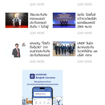
เครื่องหมาย
ดำเนินงานและ
LEAD MORE
LEAD MORE
คาร์บอนฟุตพริ้
นวัตกรรมองค์กร
นท์ขององค์กร
ตอกย้ำความเป็น
วิริยะประกันภัย
บีเคไอ โฮลดิ้งส์
ผู้นำธุรกิจประกัน
ครองแบรนด์
คว้ารางวัลบริษัท
ภัยที่ขับเคลื่อน
ประกันรถยนต์
ยอดเยี่ยมแห่งปี
ความยั่งยืนตาม
อันดับ 1 ในใจผู้
2569 หมวด
แนวทาง ESG
บริโภค 3 ปีซ้อน
ธุรกิจประกันภัย
LEAD MORE
LEAD MORE
บนเวที
และประกันชีวิต
“Marketeer No.1
ต่อเนื่อง 3 ปี
Brand Thailand
ซ้อน จากงาน
แคมเปญ “โปรตัว
UNDP จับมือ
2026”
Money &
ตึงคุ้มจัด” จาก
สมาคมประกัน
Banking Awards
ธนชาตประกันภัย
วินาศภัยไทย และ
2026 ตอกย้ำ
ประกันภัยรถยนต์
บริษัท กลาง
ศักยภาพการ
ชั้น 1 ราคาพิเศษ
คุ้มครองผู้ประสบ
LEAD MORE
LEAD MORE
เติบโตอย่างโดด
เจาะกลุ่มรถ
ภัยจากรถ จำกัด
เด่นและแข็งแกร่ง
กระบะ-เอสยูวี
ต่อยอดอบรมวิน
ยอดนิยม
มอเตอร์ไซค์
กรุงเทพฯ สู่
ความปลอดภัย
ทางถนนและ
ภูมิคุ้มกันทางการ
เงิน รุ่นที่ 2