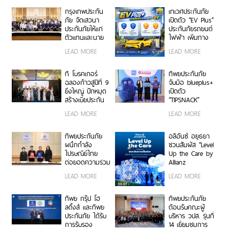
กรุงเทพประกัน
เทเวศประกันภัย
ภัย จัดเสวนา
เปิดตัว “EV Plus”
ประกันภัยให้แก่
ประกันภัยรถยนต์
ตัวแทนและนาย
ไฟฟ้า เพิ่มทาง
หน้าประกัน
เลือกความ
LEAD MORE
LEAD MORE
วินาศภัย เสริม
คุ้มครองสำหรับผู้
ศักยภาพธุรกิจ
ใช้รถ EV
ประกันภัยให้
ที โบรคเกอร์
ทิพยประกันภัย
แข็งแกร่งยิ่งขึ้น
ฉลองก้าวสู่ปีที่ 9
จับมือ blueplus+
ยิ่งใหญ่ ปักหมุด
เปิดตัว
สร้างเบี้ยประกัน
“TIPSNACK”
ทะลุ 950 ล้าน
ประกันภัยราย
LEAD MORE
LEAD MORE
บาท จัดงานมอบ
เดือนแบบ
รางวัลเกียรติยศ
Subscription
เชิดชูเกียรติสุด
ครั้งแรกของไทย
ทิพยประกันภัย
อลิอันซ์ อยุธยา
ยอดนายหน้า
เพิ่ม-ลด-หยุด
ผนึกกำลัง
ชวนสัมผัส “Level
200 ราย “Top
แผนได้ทุกเมื่อ
ไปรษณีย์ไทย
Up the Care by
Sales 2026”
ไม่มีข้อผูกมัด
ต่อยอดความร่วม
Allianz
มือกว่า 10 ปี สู่
Ayudhya”
LEAD MORE
LEAD MORE
พันธมิตรเชิงกล
นิทรรศการยก
ยุทธ์ ยกระดับ
ระดับความเป็น
บริการประกันภัย
ห่วง ในงาน Hug
ทิพย กรุ๊ป โฮ
ทิพยประกันภัย
รูปแบบดิจิทัลเพื่อ
HeartYai 2026
ลดิ้งส์ และทิพย
ต้อนรับคณะผู้
ประชาชน
ประกันภัย ได้รับ
บริหาร วปส. รุ่นที่
การรับรอง
14 เยี่ยมชมการ