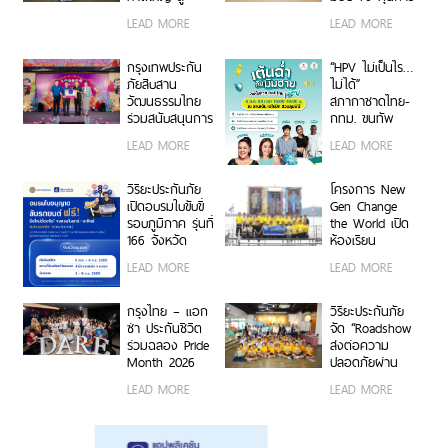
ต้นแบบเมือง
ศึกษา พัฒนา
LEAD MORE
LEAD MORE
พร้อมรับมือภัย
บุคลากรคุณภาพ
พิบัติ
สู่อุตสาหกรรม
ประกันชีวิต
กรุงเทพประกัน
“HPV ไม่เป็นไร…
ภัยสืบสาน
ไม่ได้”
วัฒนธรรมไทย
สภากาชาดไทย-
ร่วมสนับสนุนการ
กทม. ขนทัพ
จัดงานแห่เทียน
ศิลปินนักแสดง
LEAD MORE
LEAD MORE
พรรษา จังหวัด
ชวนเต้น รู้ทัน
อุบลราชธานี
HPV ที่
ประจำปี 2569
สวนลุมพินี 5
วิริยะประกันภัย
โครงการ New
ส.ค.นี้
เปิดอบรมใบขับขี่
Gen Change
รอบภูมิภาค รุ่นที่
the World เปิด
166 จังหวัด
ห้องเรียน
ระยอง มุ่งสร้างผู้
ธรรมชาติ เรียนรู้
LEAD MORE
LEAD MORE
ขับขี่คุณภาพ ลด
ศาสตร์พระราชา
อุบัติเหตุทางถนน
ณ ศูนย์ศึกษา
อย่างยั่งยืน
การพัฒนาอ่าว
กรุงไทย – แอก
วิริยะประกันภัย
คุ้งกระเบน
ซ่า ประกันชีวิต
จัด “Roadshow
ร่วมฉลอง Pride
ส่งต่อความ
Month 2026
ปลอดภัยผ่าน
เสริมสร้างแรง
หนังสือนิทาน
LEAD MORE
LEAD MORE
บันดาลใจ ภายใต้
ภาพ” เปิดพื้นที่
ธีม “KTAXA A
เล่านิทาน
Space To Dare
สร้างสรรค์ สร้าง
With Pride
ภูมิคุ้มกันให้เด็ก