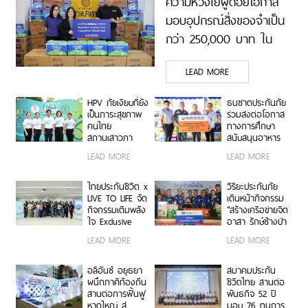
ความห่วงใยผู้ด้อยโอกาส
มอบอุปกรณ์สิ่งของจำเป็น
กว่า 250,000 บาท ใน
โครงการ GIVE NEVER
LEAD MORE
STOP ผ่าน สวพ.FM91
HPV ภัยเงียบที่ยัง
ธนชาตประกันภัย
เป็นภาระสุขภาพ
ร่วมส่งต่อโอกาส
คนไทย
ทางการศึกษา
สถานเสาวภา
สนับสนุนอาหาร
สภากาชาดไทย
กลางวันนักเรียน
LEAD MORE
LEAD MORE
จับมือ กทม.
โครงการ “ครู
เตือนคนไทยเลิก
ประกันภัยจิต
คิดว่า “ไม่เป็นไร”
อาสา 2569”
ไทยประกันชีวิต x
วิริยะประกันภัย
ก่อนความชะล่าใจ
LIVE TO LIFE จัด
เดินหน้ากิจกรรม
จะกลายเป็นมะเร็ง
กิจกรรมเติมพลัง
“สร้างเครือข่ายจิต
ร้าย
ใจ Exclusive
อาสา รักษ์ช้างป่า
Workshop “มิกซ์
ภาคตะวันออก”
LEAD MORE
LEAD MORE
รูน แมตช์
ครั้งที่ 2
พลังงานชีวิต”
อลิอันซ์ อยุธยา
สมาคมประกัน
ผนึกภาคีท้องถิ่น
ชีวิตไทย สานต่อ
สานต่อการฟื้นฟู
พันธกิจ 52 ปี
หาดใหญ่ สู่
มอบ 76 ทุนการ