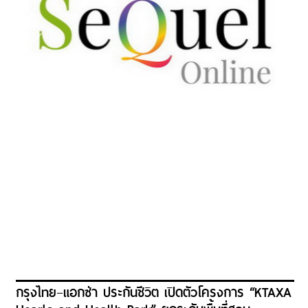
กรุงไทย–แอกซ่า ประกันชีวิต เปิดตัวโครงการ “KTAXA