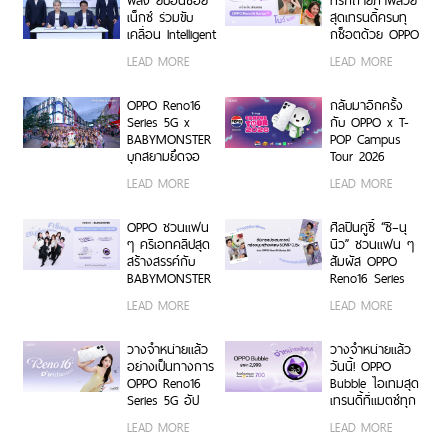
เน็กซ์ ร่วมขับ
สุดเทรนดี้ครบทุ
เคลื่อน Intelligent
กช็อตด้วย OPPO
Document
Reno16 Series
LEAD MORE
LEAD MORE
Transformation
5G
ด้วย AI OCR
Platform ยก
OPPO Reno16
กลับมาอีกครั้ง
ระดับการจัดการ
Series 5G x
กับ OPPO x T-
ข้อมูลสู่ยุค
BABYMONSTER
POP Campus
Digital-First
บุกสยามยึดจอ
Tour 2026
Enterprise
ยักษ์ ส่งต่อแรง
เตรียมขนความ
LEAD MORE
LEAD MORE
บันดาลใจให้ทุก
สนุก บุก 6 รั้ว
โมเมนต์เป็นตัว
มหาวิทยาลัยทั่ว
เองได้เต็มที่ ผ่าน
ประเทศ ชวนเหล่า
OPPO ชวนแฟน
ศิลปินคู่ซี้ “ซี–นุ
OPPO K-POP
นักศึกษา มา
ๆ ครีเอทคลิปสุด
นิว” ชวนแฟน ๆ
Star Random
Make Your
สร้างสรรค์กับ
สัมผัส OPPO
Dance พร้อม
Moment กับ
BABYMONSTER
Reno16 Series
โปรโมชันสุดเอ็กซ์
OPPO Reno16
ลุ้นรับบัตร
5G ผ่าน Live
LEAD MORE
LEAD MORE
คลูซีฟ
Series 5G เร็ว ๆ
คอนเสิร์ตโซน VIP
Unbox พร้อม
นี้
พร้อม Limited
โชว์ฟีเจอร์โชว์
Edition Gift Box
กล้องมุมกว้าง
วางจำหน่ายแล้ว
วางจำหน่ายแล้ว
สุดเอ็กซ์คลูซีฟ
พิเศษ 50MP
อย่างเป็นทางการ
วันนี้! OPPO
ร่วมสนุกได้ตั้งแต่
0.6x เก็บทุก
OPPO Reno16
Bubble ไอเทมสุด
6 ก.ค. – 17 ส.ค.
โมเมนต์ โดดเด่น
Series 5G อัป
เทรนดี้ที่แมตช์ทุก
2569 เท่านั้น
เป็นตัวเอง
เกรดกล้องมุม
ไลฟ์สไตล์ เปิด 5
LEAD MORE
LEAD MORE
กว้างพิเศษ
คุณสมบัติเด่น ใช้