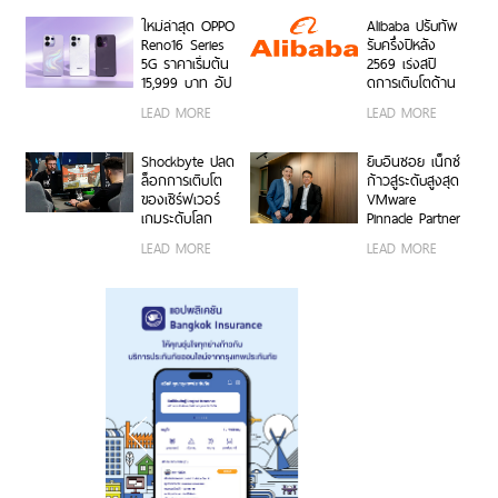
50MP กว้าง
งานง่าย พร้อมใช้
0.6x ถ่ายคนสวย
งานได้ทั้งบนสมา
ใหม่ล่าสุด OPPO
Alibaba ปรับทัพ
สีผิวเป็น
ร์ตโฟน OPPO
Reno16 Series
รับครึ่งปีหลัง
ธรรมชาติทั้งภาพ
และระบบ iOS ใน
5G ราคาเริ่มต้น
2569 เร่งสปี
นิ่งและวิดีโอ ใน
ราคา 2,999 บาท
15,999 บาท อัป
ดการเติบโตด้าน
ราคาเริ่มต้นเพียง
เกรดกล้องมุม
AI ความพร้อม
LEAD MORE
LEAD MORE
15,999 บาท
กว้างพิเศษ
ขององค์กร
พร้อมรับฟรีของ
50MP ให้ถ่ายคน
โมเดลที่ล้ำสมัย
สมนาคุณสุดคุ้ม
สวยทั้งภาพและ
และการขยาย
Shockbyte ปลด
ยิบอินซอย เน็กซ์
ค่า!
วิดีโอ พร้อม
โครงสร้างพื้นฐาน
ล็อกการเติบโต
ก้าวสู่ระดับสูงสุด
ดีไซน์ดวงดาว 3
ทั่วโลก
ของเซิร์ฟเวอร์
VMware
มิติ ครั้งแรกใน
เกมระดับโลก
Pinnacle Partner
อุตสาหกรรม
ด้วยขุมพลัง
— พาร์ทเนอร์
LEAD MORE
LEAD MORE
เซิร์ฟเวอร์
VMware by
โปรเซสเซอร์
Broadcom
AMD
อันดับหนึ่งของ
ไทย