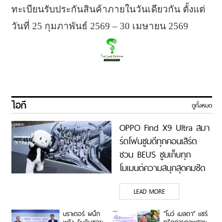
ทะเบียนรับประกันสินค้าภายในวันเดียวกัน ตั้งแต่
วันที่ 25 กุมภาพันธ์ 2569 – 30 เมษายน 2569
ไอที
ดูทั้งหมด
OPPO Find X9 Ultra สมา
ร์ตโฟนซูมดีทุกคอนเสิร์ต
ชวน BEUS ซูมเก็บทุก
โมเมนต์ความสนุกสุดคมชัด
ในคอนเสิร์ต BUS LIGHT
LEAD MORE
AS ONE
บราเดอร์ ผนึก
“โบว์ เมลดา” แชร์
พลัง ยิบอินซอย
ทริกถ่ายภาพสวย