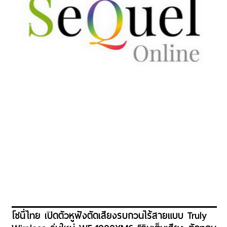
โซนี่ไทย เปิดตัวหูฟังตัดเสียงรบกวนไร้สายแบบ Truly