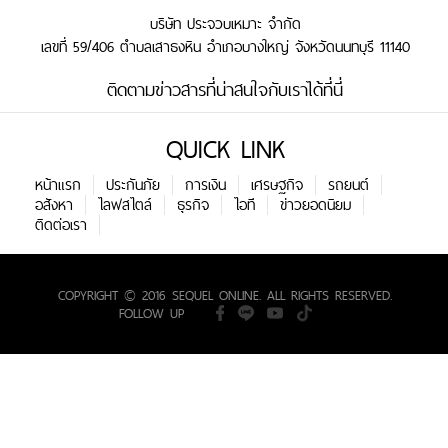
บริษัท ประจวบเหมาะ จำกัด
เลขที่ 59/406 ตำบลเสาธงหิน อำเภอบางใหญ่ จังหวัดนนทบุรี 11140
ติดตามข่าวสารที่น่าสนใจกับเราได้ที่นี่
QUICK LINK
หน้าแรก
ประกันภัย
การเงิน
เศรษฐกิจ
รถยนต์
อสังหา
ไลฟสไตล์
ธุรกิจ
ไอที
ข่าวยอดนิยม
ติดต่อเรา
COPYRIGHT © 2016 SEQUEL ONLINE. ALL RIGHTS RESERVED.
FOLLOW UP