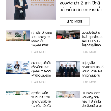
จองพุ่งกว่า 2 เท่า ปิดดี
ลด้วยต้นทุนทางการเงินต่ำ
สุดของตลาดอสังหาฯ
LEAD MORE
ศุภาลัย อ่านเกม
ดวงเฮงรับบ้าน
ขาด Ready to
ใหม่! ศุภาลัยมอบ
Move ดัน
JAECOO 5 EV
Supalai PARC
ให้ลูกค้าผู้โชคดี
Ekkamai–
จากแคมเปญ
LEAD MORE
LEAD MORE
Pattanakarn
พิเศษ “UNLOCK
ยอดขายทะลุ 200
YOUR LIFE ปลด
ล้านบาท
ล็อกชีวิตที่เลือก
สมาคมธุรกิจรับ
กลุ่มธุรกิจ
ได้”
สร้างบ้าน เผย
ทางการเงินแลนด์
Q2/69 ‘ทรงตัว’
แอนด์ เฮ้าส์ ผล
ฝ่าปัจจัยลบรอบ
การดำเนินงาน
ด้าน เดินหน้า
ครึ่งแรกปี 2569
LEAD MORE
LEAD MORE
‘กองทุนประกันผู้
กำไรสุทธิ 1,538.6
บริโภค’ ดึงความ
ล้านบาท เติบโต
เชื่อมั่น ลุยอีเวนต์
37.3% สินเชื่อโต
ศุภาลัย ผนึก
LH Bank ออก
ใหญ่ปลุกตลาด
6.7%
พันธมิตร ชวน
แคมเปญ “อยู่
ครึ่งปีหลัง
ลูกบ้านชอปง่าย
ครบ 1 ปี ก็รีได้
กว่าเดิม เปิดตัว
ปลดล็อกสัญญา
“Supalai
กู้บ้านแบบเดิมๆ”