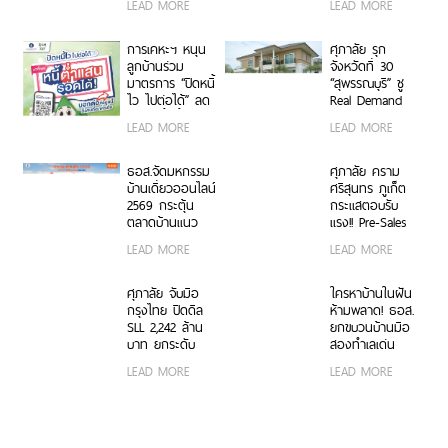
LEAD MORE
LEAD MORE
Marketplace” บน
เพิ่มทางเลือกใน
SABAI
การบริหารอัตรา
Application รวม
ดอกเบี้ย
การเคหะฯ หนุน
ศุภาลัย รุก
ดีลพิเศษลดสูงสุด
ลูกบ้านร่วม
จังหวัดที่ 30
30% เพื่อบ้านและ
มาตรการ “ปิดหนี้
“สุพรรณบุรี” ชู
การใช้ชีวิต ครบ
ไว ไปต่อได้” ลด
Real Demand
จบในแอปเดียว
ภาระหนี้ ฟื้น
ยุคใหม่ ที่มองหา
LEAD MORE
LEAD MORE
โอกาสทางการ
มากกว่าบ้าน เปิด
เงิน
“ศุภาลัย ปาล์ม
สปริงส์
ธอส.จัดมหกรรม
ศุภาลัย คราม
สุพรรณบุรี” บ้าน
บ้านเดี่ยวออนไลน์
ศรีสุนทร ภูเก็ต
เดี่ยว-บ้านแฝดซี
2569 กระตุ้น
กระแสตอบรับ
รีส์ใหม่ เริ่ม 4.39
ตลาดบ้านแนว
แรง!! Pre-Sales
ล้านบาท
ราบ ลดราคา
กวาดยอดขาย
LEAD MORE
LEAD MORE
สูงสุด 50%
กว่า 600 ล้าน
พร้อมสินเชื่อ
บาท สะท้อน
พิเศษดอกเบี้ย
Real Demand
ศุภาลัย จับมือ
ใครหาบ้านในฝัน
0% นานสูงสุด 2
ภูเก็ตยังแข็งแกร่ง
กรุงไทย ปิดดีล
ห้ามพลาด! ธอส.
ปี
SLL 2,242 ล้าน
ยกขบวนบ้านมือ
บาท ยกระดับ
สองทำเลเด่น
โครงการสู่ Green
พร้อมโปรโมชัน
LEAD MORE
LEAD MORE
Living มุ่งสร้าง
พิเศษ ในงาน
การอยู่อาศัย
GHB ALL HOME
อย่างยั่งยืน
EXHIBITION
2026 ครั้งที่ 3
ณ เดอะมอลล์