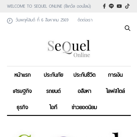
WELCOME TO SEQUEL ONLINE (ซีเคว้ล ออนไลน์)
วันพฤหัสบดี ที่ 6 สิงหาคม 2569
ติดต่อเรา
หน้าแรก
ประกันภัย
ประกันชีวิต
การเงิน
เศรษฐกิจ
รถยนต์
อสังหา
ไลฟสไตล์
ธุรกิจ
ไอที
ข่าวยอดนิยม