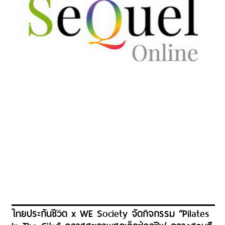
ไทยประกันชีวิต x WE Society จัดกิจกรรม “Pilates