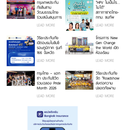
ประกันชีวิต
กรุงเทพประกัน
“HPV ไม่เป็นไร…
ภัยสืบสาน
ไม่ได้”
วัฒนธรรมไทย
สภากาชาดไทย-
ร่วมสนับสนุนการ
กทม. ขนทัพ
จัดงานแห่เทียน
ศิลปินนักแสดง
LEAD MORE
LEAD MORE
พรรษา จังหวัด
ชวนเต้น รู้ทัน
อุบลราชธานี
HPV ที่
ประจำปี 2569
สวนลุมพินี 5
วิริยะประกันภัย
โครงการ New
ส.ค.นี้
เปิดอบรมใบขับขี่
Gen Change
รอบภูมิภาค รุ่นที่
the World เปิด
166 จังหวัด
ห้องเรียน
ระยอง มุ่งสร้างผู้
ธรรมชาติ เรียนรู้
LEAD MORE
LEAD MORE
ขับขี่คุณภาพ ลด
ศาสตร์พระราชา
อุบัติเหตุทางถนน
ณ ศูนย์ศึกษา
อย่างยั่งยืน
การพัฒนาอ่าว
กรุงไทย – แอก
วิริยะประกันภัย
คุ้งกระเบน
ซ่า ประกันชีวิต
จัด “Roadshow
ร่วมฉลอง Pride
ส่งต่อความ
Month 2026
ปลอดภัยผ่าน
เสริมสร้างแรง
หนังสือนิทาน
LEAD MORE
LEAD MORE
บันดาลใจ ภายใต้
ภาพ” เปิดพื้นที่
ธีม “KTAXA A
เล่านิทาน
Space To Dare
สร้างสรรค์ สร้าง
With Pride
ภูมิคุ้มกันให้เด็ก
2026”
ไทย ณ NICFD
Mahidol