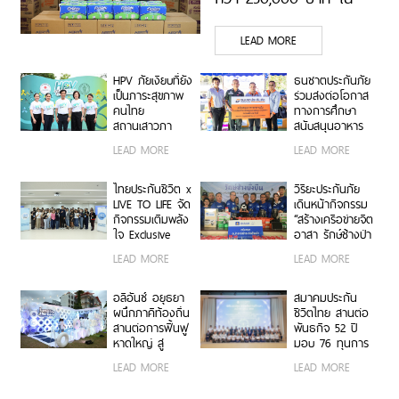
โครงการ GIVE NEVER
LEAD MORE
STOP ผ่าน สวพ.FM91
HPV ภัยเงียบที่ยัง
ธนชาตประกันภัย
เป็นภาระสุขภาพ
ร่วมส่งต่อโอกาส
คนไทย
ทางการศึกษา
สถานเสาวภา
สนับสนุนอาหาร
สภากาชาดไทย
กลางวันนักเรียน
LEAD MORE
LEAD MORE
จับมือ กทม.
โครงการ “ครู
เตือนคนไทยเลิก
ประกันภัยจิต
คิดว่า “ไม่เป็นไร”
อาสา 2569”
ไทยประกันชีวิต x
วิริยะประกันภัย
ก่อนความชะล่าใจ
LIVE TO LIFE จัด
เดินหน้ากิจกรรม
จะกลายเป็นมะเร็ง
กิจกรรมเติมพลัง
“สร้างเครือข่ายจิต
ร้าย
ใจ Exclusive
อาสา รักษ์ช้างป่า
Workshop “มิกซ์
ภาคตะวันออก”
LEAD MORE
LEAD MORE
รูน แมตช์
ครั้งที่ 2
พลังงานชีวิต”
อลิอันซ์ อยุธยา
สมาคมประกัน
ผนึกภาคีท้องถิ่น
ชีวิตไทย สานต่อ
สานต่อการฟื้นฟู
พันธกิจ 52 ปี
หาดใหญ่ สู่
มอบ 76 ทุนการ
ต้นแบบเมือง
ศึกษา พัฒนา
LEAD MORE
LEAD MORE
พร้อมรับมือภัย
บุคลากรคุณภาพ
พิบัติ
สู่อุตสาหกรรม