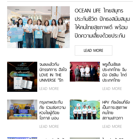
OCEAN LIFE ไทยสมุทร
ประกันชีวิต ปักธงสนับสนุน
ให้คนไทยสุขภาพดี พร้อม
ปิดความเสี่ยงด้วยประกัน
ชีวิต และประกันสุขภาพ ใน
LEAD MORE
งาน Good Health Great
Heart
จบลงแล้วกับ
พรูเด็นเชียล
นิทรรศการ ฮีลใจ
ประเทศไทย จับ
LOVE IN THE
มือ มิชลิน ไกด์
UNIVERSE “รัก
ประเทศไทย
ที่สุดในจักรวาล”
รังสรรค์ประสบกา
LEAD MORE
LEAD MORE
แต่ความรักที่คุณ
รณ์ไฟน์ไดนิ่งสุด
มีให้ตัวเองเพิ่งเริ่ม
เอ็กซ์คลูซีฟระดับ
ต้น
มิชลินสตาร์
กรุงเทพประกัน
HPV ภัยเงียบที่ยัง
สำหรับลูกค้า ttb
ภัย ร่วมส่งความ
เป็นภาระสุขภาพ
reserve
ห่วงใยผู้ด้อย
คนไทย
โอกาส มอบ
สถานเสาวภา
อุปกรณ์สิ่งของ
สภากาชาดไทย
LEAD MORE
LEAD MORE
จำเป็นกว่า
จับมือ กทม.
250,000 บาท ใน
เตือนคนไทยเลิก
โครงการ GIVE
คิดว่า “ไม่เป็นไร”