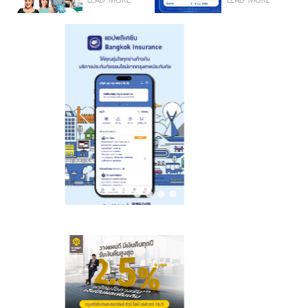
ชวนเต้น รู้ทัน
ขับขี่คุณภาพ ลด
HPV ที่
อุบัติเหตุทางถนน
สวนลุมพินี 5
อย่างยั่งยืน
ส.ค.นี้