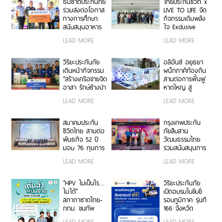
ธนชาตประกันภัย
ไทยประกันชีวิต x
NEVER STOP
ก่อนความชะล่าใจ
ร่วมส่งต่อโอกาส
LIVE TO LIFE จัด
ผ่าน
จะกลายเป็นมะเร็ง
ทางการศึกษา
กิจกรรมเติมพลัง
สวพ.FM91
ร้าย
สนับสนุนอาหาร
ใจ Exclusive
กลางวันนักเรียน
Workshop “มิกซ์
LEAD MORE
LEAD MORE
โครงการ “ครู
รูน แมตช์
ประกันภัยจิต
พลังงานชีวิต”
อาสา 2569”
วิริยะประกันภัย
อลิอันซ์ อยุธยา
เดินหน้ากิจกรรม
ผนึกภาคีท้องถิ่น
“สร้างเครือข่ายจิต
สานต่อการฟื้นฟู
อาสา รักษ์ช้างป่า
หาดใหญ่ สู่
ภาคตะวันออก”
ต้นแบบเมือง
LEAD MORE
LEAD MORE
ครั้งที่ 2
พร้อมรับมือภัย
พิบัติ
สมาคมประกัน
กรุงเทพประกัน
ชีวิตไทย สานต่อ
ภัยสืบสาน
พันธกิจ 52 ปี
วัฒนธรรมไทย
มอบ 76 ทุนการ
ร่วมสนับสนุนการ
ศึกษา พัฒนา
จัดงานแห่เทียน
LEAD MORE
LEAD MORE
บุคลากรคุณภาพ
พรรษา จังหวัด
สู่อุตสาหกรรม
อุบลราชธานี
ประกันชีวิต
ประจำปี 2569
“HPV ไม่เป็นไร…
วิริยะประกันภัย
ไม่ได้”
เปิดอบรมใบขับขี่
สภากาชาดไทย-
รอบภูมิภาค รุ่นที่
กทม. ขนทัพ
166 จังหวัด
ศิลปินนักแสดง
ระยอง มุ่งสร้างผู้
LEAD MORE
LEAD MORE