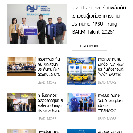
วิริยะประกันภัย ร่วมผลักดัน
เยาวชนสู่เวทีวิชาการด้าน
ประกันภัย “PSU Trang
IBARM Talent 2026”
ม.อ.ตรัง
LEAD MORE
กรุงเทพประกัน
เทเวศประกันภัย
ภัย จัดเสวนา
เปิดตัว “EV Plus”
ประกันภัยให้แก่
ประกันภัยรถยนต์
ตัวแทนและนาย
ไฟฟ้า เพิ่มทาง
หน้าประกัน
เลือกความ
LEAD MORE
LEAD MORE
วินาศภัย เสริม
คุ้มครองสำหรับผู้
ศักยภาพธุรกิจ
ใช้รถ EV
ประกันภัยให้
ที โบรคเกอร์
ทิพยประกันภัย
แข็งแกร่งยิ่งขึ้น
ฉลองก้าวสู่ปีที่ 9
จับมือ blueplus+
ยิ่งใหญ่ ปักหมุด
เปิดตัว
สร้างเบี้ยประกัน
“TIPSNACK”
ทะลุ 950 ล้าน
ประกันภัยราย
LEAD MORE
LEAD MORE
บาท จัดงานมอบ
เดือนแบบ
รางวัลเกียรติยศ
Subscription
เชิดชูเกียรติสุด
ครั้งแรกของไทย
ทิพยประกันภัย
อลิอันซ์ อยุธยา