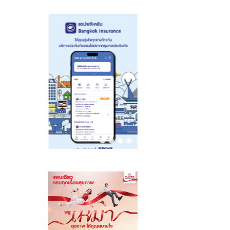
เด่นและแข็งแกร่ง
กระบะ-เอสยูวี
ต่อยอดอบรมวิน
ยอดนิยม
มอเตอร์ไซค์
กรุงเทพฯ สู่
ความปลอดภัย
ทางถนนและ
ภูมิคุ้มกันทางการ
เงิน รุ่นที่ 2