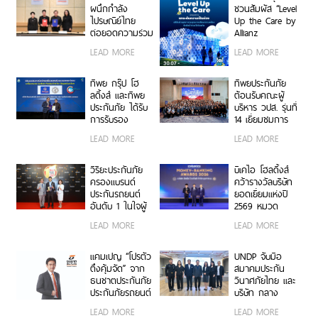
ยอดนายหน้า
เพิ่ม-ลด-หยุด
ผนึกกำลัง
ชวนสัมผัส “Level
200 ราย “Top
แผนได้ทุกเมื่อ
ไปรษณีย์ไทย
Up the Care by
Sales 2026”
ไม่มีข้อผูกมัด
ต่อยอดความร่วม
Allianz
มือกว่า 10 ปี สู่
Ayudhya”
LEAD MORE
LEAD MORE
พันธมิตรเชิงกล
นิทรรศการยก
ยุทธ์ ยกระดับ
ระดับความเป็น
บริการประกันภัย
ห่วง ในงาน Hug
ทิพย กรุ๊ป โฮ
ทิพยประกันภัย
รูปแบบดิจิทัลเพื่อ
HeartYai 2026
ลดิ้งส์ และทิพย
ต้อนรับคณะผู้
ประชาชน
ประกันภัย ได้รับ
บริหาร วปส. รุ่นที่
การรับรอง
14 เยี่ยมชมการ
เครื่องหมาย
ดำเนินงานและ
LEAD MORE
LEAD MORE
คาร์บอนฟุตพริ้
นวัตกรรมองค์กร
นท์ขององค์กร
ตอกย้ำความเป็น
วิริยะประกันภัย
บีเคไอ โฮลดิ้งส์
ผู้นำธุรกิจประกัน
ครองแบรนด์
คว้ารางวัลบริษัท
ภัยที่ขับเคลื่อน
ประกันรถยนต์
ยอดเยี่ยมแห่งปี
ความยั่งยืนตาม
อันดับ 1 ในใจผู้
2569 หมวด
แนวทาง ESG
บริโภค 3 ปีซ้อน
ธุรกิจประกันภัย
LEAD MORE
LEAD MORE
บนเวที
และประกันชีวิต
“Marketeer No.1
ต่อเนื่อง 3 ปี
Brand Thailand
ซ้อน จากงาน
แคมเปญ “โปรตัว
UNDP จับมือ
2026”
Money &
ตึงคุ้มจัด” จาก
สมาคมประกัน
Banking Awards
ธนชาตประกันภัย
วินาศภัยไทย และ
2026 ตอกย้ำ
ประกันภัยรถยนต์
บริษัท กลาง
ศักยภาพการ
ชั้น 1 ราคาพิเศษ
คุ้มครองผู้ประสบ
LEAD MORE
LEAD MORE
เติบโตอย่างโดด
เจาะกลุ่มรถ
ภัยจากรถ จำกัด