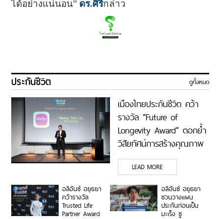
ได้อย่างแน่นอน”
ดร.ศิริ
กล่าว
ประกันชีวิต
ดูทั้งหมด
เมืองไทยประกันชีวิต คว้า
รางวัล “Future of
Longevity Award” ตอกย้ำ
วิสัยทัศน์การสร้างคุณภาพ
ชีวิตที่ยืนยาวอย่างยั่งยืน
LEAD MORE
เพื่อคนไทยทุกช่วงวัย
อลิอันซ์ อยุธยา
อลิอันซ์ อยุธยา
คว้ารางวัล
ชวนวางแผน
Trusted Life
ประกันก่อนเป็น
Partner Award
มะเร็ง ชู