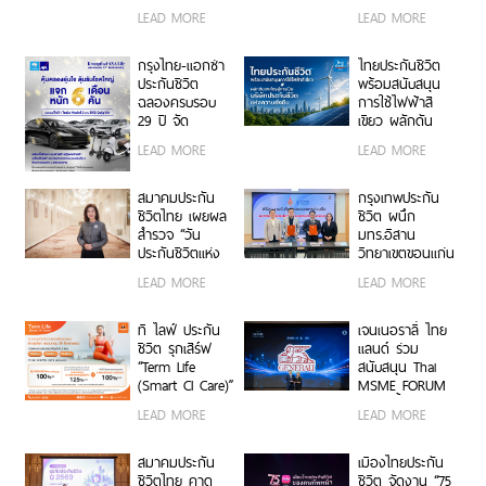
ในงาน Brand
ผลิตภัณฑ์
LEAD MORE
LEAD MORE
Inside Awards
“มะเร็งหายห่วง”
2026 ตอกย้ำ
ผ่านหนังโฆษณา
ความมุ่งมั่นใน
สะท้อนอินไซต์ผู้
กรุงไทย-แอกซ่า
ไทยประกันชีวิต
การเคียงข้าง
ป่วยมะเร็ง
ประกันชีวิต
พร้อมสนับสนุน
ลูกค้าในทุกช่วง
ตอกย้ำจุดขาย
ฉลองครบรอบ
การใช้ไฟฟ้าสี
ของชีวิต
คุ้มครองต่อเนื่อง
29 ปี จัด
เขียว ผลักดัน
จนถึงอายุ 85 ปี
แคมเปญใหญ่
องค์กรสู่การเป็น
LEAD MORE
LEAD MORE
“คุ้มครองอุ่นใจ
บริษัทประกันชีวิต
ลุ้นรับโชคใหญ่ 6
แห่งความยั่งยืน
เดือน 6 คัน” ลุ้น
สมาคมประกัน
กรุงเทพประกัน
รับของรางวัล
ชีวิตไทย เผยผล
ชีวิต ผนึก
มูลค่ารวมกว่า 7
สำรวจ “วัน
มทร.อีสาน
ล้านบาท
ประกันชีวิตแห่ง
วิทยาเขตขอนแก่น
ชาติ ครั้งที่ 25”
พัฒนาบุคลากร
LEAD MORE
LEAD MORE
ชี้คนไทยยังให้
คุณภาพสู่ธุรกิจ
ความสำคัญกับ
ประกันชีวิต
การออมและการ
ที ไลฟ์ ประกัน
เจนเนอราลี่ ไทย
บริหารความเสี่ยง
ชีวิต รุกเสิร์ฟ
แลนด์ ร่วม
“ประกันออม
“Term Life
สนับสนุน Thai
ทรัพย์ครองความ
(Smart CI Care)”
MSME FORUM
นิยม ขณะที่
ประกันคุ้มครอง
2026 ย้ำความมุ่ง
LEAD MORE
LEAD MORE
ประกันสุขภาพยัง
ชีวิตและโรคร้าย
มั่น เสริมสร้าง
เป็นทางเลือก
แรง 6 กลุ่มโรค
ภูมิคุ้มกันผู้
สำคัญ สื่อดิจิทัล
ครอบคลุม 30
ประกอบการ
สมาคมประกัน
เมืองไทยประกัน
ขึ้นแท่นช่องทาง
โรคร้ายแรง ผ่าน
วิสาหกิจขนาด
ชีวิตไทย คาด
ชีวิต จัดงาน “75