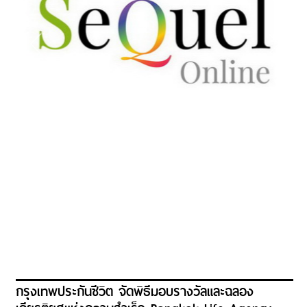
กรุงเทพประกันชีวิต จัดพิธีมอบรางวัลและฉลอง