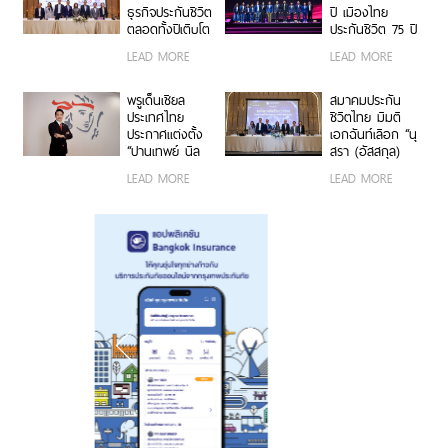
หลักเข้าถึง
ช่องทางออนไลน์
กลางและขนาด
ธุรกิจประกันชีวิต
ปี เมืองไทย
ประชาชน”
เน้นซื้อง่าย
ย่อม (MSME)
ตลอดทั้งปีเติบโต
ประกันชีวิต 75 ปี
สะดวก ตอบ
ประมาณ 2.5-
ของคนทัพหน้า”
LEAD MORE
LEAD MORE
โจทย์ผู้บริโภคยุค
3.5% คิดเป็นเบี้ย
ปลุกสุดยอดพลัง
ใหม่
ประกัน 6.93-7
Do It Now แก่
แสนล้านบาท เท
ทุกช่องทางการ
พรูเด็นเชียล
สมาคมประกัน
รนด์แบบประกัน
ขายอย่างยิ่งใหญ่
ประเทศไทย
ชีวิตไทย มีมติ
ดูแลสุขภาพ–
ประกาศเดินหน้า
ประกาศแต่งตั้ง
เอกฉันท์เลือก “นุ
สังคมสูงวัยยังได้
สร้าง Longevity
“ปานเทพย์ นิล
สรา (อัสสกุล)
รับความสนใจ
Ecosystem ยก
สินธพ” ดำรง
บัญญัติปิยพจน์”
LEAD MORE
LEAD MORE
ระดับคุณภาพ
ตำแหน่ง ประธาน
ดำรงตำแหน่ง
ชีวิตคนไทยอย่าง
เจ้าหน้าที่บริหาร
นายกสมาคมฯ
ยั่งยืน
สายงานลูกค้าและ
วาระที่ 4 ชูวิสัย
การตลาด
ทัศน์ “เชื่อมความ
ร่วมมือ ขับ
เคลื่อนนวัตกรรม
สร้างระบบนิเวศ
ประกันชีวิตไทยที่
ยั่งยืน”