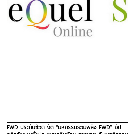
FWD ประกันชีวิต จัด “มหกรรมรวมพลัง FWD” อัป