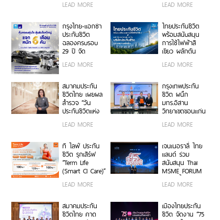
LEAD MORE
LEAD MORE
Inside Awards
“มะเร็งหายห่วง”
2026 ตอกย้ำ
ผ่านหนังโฆษณา
ความมุ่งมั่นใน
สะท้อนอินไซต์ผู้
กรุงไทย-แอกซ่า
ไทยประกันชีวิต
การเคียงข้าง
ป่วยมะเร็ง
ประกันชีวิต
พร้อมสนับสนุน
ลูกค้าในทุกช่วง
ตอกย้ำจุดขาย
ฉลองครบรอบ
การใช้ไฟฟ้าสี
ของชีวิต
คุ้มครองต่อเนื่อง
29 ปี จัด
เขียว ผลักดัน
จนถึงอายุ 85 ปี
แคมเปญใหญ่
องค์กรสู่การเป็น
LEAD MORE
LEAD MORE
“คุ้มครองอุ่นใจ
บริษัทประกันชีวิต
ลุ้นรับโชคใหญ่ 6
แห่งความยั่งยืน
เดือน 6 คัน” ลุ้น
สมาคมประกัน
กรุงเทพประกัน
รับของรางวัล
ชีวิตไทย เผยผล
ชีวิต ผนึก
มูลค่ารวมกว่า 7
สำรวจ “วัน
มทร.อีสาน
ล้านบาท
ประกันชีวิตแห่ง
วิทยาเขตขอนแก่น
ชาติ ครั้งที่ 25”
พัฒนาบุคลากร
LEAD MORE
LEAD MORE
ชี้คนไทยยังให้
คุณภาพสู่ธุรกิจ
ความสำคัญกับ
ประกันชีวิต
การออมและการ
ที ไลฟ์ ประกัน
เจนเนอราลี่ ไทย
บริหารความเสี่ยง
ชีวิต รุกเสิร์ฟ
แลนด์ ร่วม
“ประกันออม
“Term Life
สนับสนุน Thai
ทรัพย์ครองความ
(Smart CI Care)”
MSME FORUM
นิยม ขณะที่
ประกันคุ้มครอง
2026 ย้ำความมุ่ง
LEAD MORE
LEAD MORE
ประกันสุขภาพยัง
ชีวิตและโรคร้าย
มั่น เสริมสร้าง
เป็นทางเลือก
แรง 6 กลุ่มโรค
ภูมิคุ้มกันผู้
สำคัญ สื่อดิจิทัล
ครอบคลุม 30
ประกอบการ
สมาคมประกัน
เมืองไทยประกัน
ขึ้นแท่นช่องทาง
โรคร้ายแรง ผ่าน
วิสาหกิจขนาด
ชีวิตไทย คาด
ชีวิต จัดงาน “75
หลักเข้าถึง