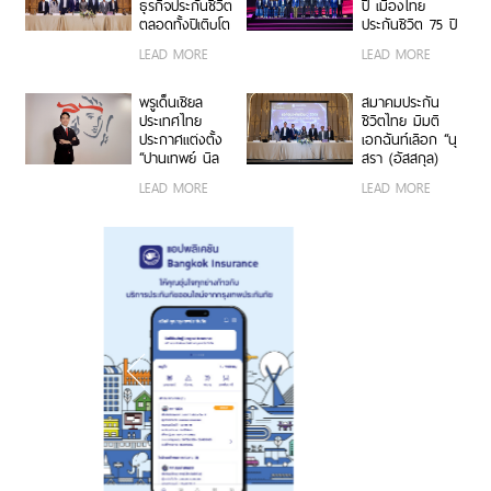
ช่องทางออนไลน์
กลางและขนาด
ธุรกิจประกันชีวิต
ปี เมืองไทย
ประชาชน”
เน้นซื้อง่าย
ย่อม (MSME)
ตลอดทั้งปีเติบโต
ประกันชีวิต 75 ปี
สะดวก ตอบ
ประมาณ 2.5-
ของคนทัพหน้า”
LEAD MORE
LEAD MORE
โจทย์ผู้บริโภคยุค
3.5% คิดเป็นเบี้ย
ปลุกสุดยอดพลัง
ใหม่
ประกัน 6.93-7
Do It Now แก่
แสนล้านบาท เท
ทุกช่องทางการ
พรูเด็นเชียล
สมาคมประกัน
รนด์แบบประกัน
ขายอย่างยิ่งใหญ่
ประเทศไทย
ชีวิตไทย มีมติ
ดูแลสุขภาพ–
ประกาศเดินหน้า
ประกาศแต่งตั้ง
เอกฉันท์เลือก “นุ
สังคมสูงวัยยังได้
สร้าง Longevity
“ปานเทพย์ นิล
สรา (อัสสกุล)
รับความสนใจ
Ecosystem ยก
สินธพ” ดำรง
บัญญัติปิยพจน์”
LEAD MORE
LEAD MORE
ระดับคุณภาพ
ตำแหน่ง ประธาน
ดำรงตำแหน่ง
ชีวิตคนไทยอย่าง
เจ้าหน้าที่บริหาร
นายกสมาคมฯ
ยั่งยืน
สายงานลูกค้าและ
วาระที่ 4 ชูวิสัย
การตลาด
ทัศน์ “เชื่อมความ
ร่วมมือ ขับ
เคลื่อนนวัตกรรม
สร้างระบบนิเวศ
ประกันชีวิตไทยที่
ยั่งยืน”