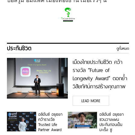
บอลรูม อิมแพ็ค เมืองทองธานี เมื่อเร็วๆ นี้
ประกันชีวิต
ดูทั้งหมด
เมืองไทยประกันชีวิต คว้า
รางวัล “Future of
Longevity Award” ตอกย้ำ
วิสัยทัศน์การสร้างคุณภาพ
ชีวิตที่ยืนยาวอย่างยั่งยืน
LEAD MORE
เพื่อคนไทยทุกช่วงวัย
อลิอันซ์ อยุธยา
อลิอันซ์ อยุธยา
คว้ารางวัล
ชวนวางแผน
Trusted Life
ประกันก่อนเป็น
Partner Award
มะเร็ง ชู
ในงาน Brand
ผลิตภัณฑ์