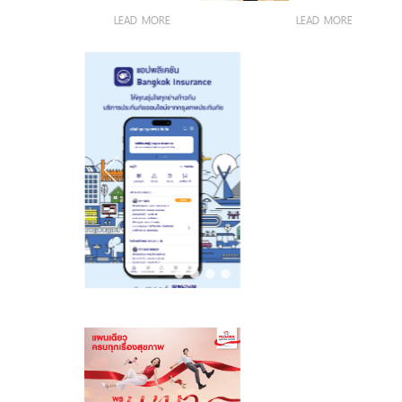
ล้านบาท
ราบ ลดราคา
กวาดยอดขาย
LEAD MORE
LEAD MORE
สูงสุด 50%
กว่า 600 ล้าน
พร้อมสินเชื่อ
บาท สะท้อน
พิเศษดอกเบี้ย
Real Demand
0% นานสูงสุด 2
ภูเก็ตยังแข็งแกร่ง
ปี