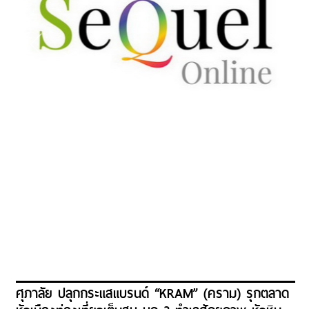
ศุภาลัย ปลุกกระแสแบรนด์ “KRAM” (คราม) รุกตลาด