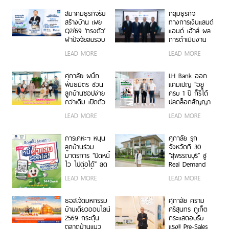
ยอดขายทะลุ 200
YOUR LIFE ปลด
ล้านบาท
ล็อกชีวิตที่เลือก
สมาคมธุรกิจรับ
กลุ่มธุรกิจ
ได้”
สร้างบ้าน เผย
ทางการเงินแลนด์
Q2/69 ‘ทรงตัว’
แอนด์ เฮ้าส์ ผล
ฝ่าปัจจัยลบรอบ
การดำเนินงาน
ด้าน เดินหน้า
ครึ่งแรกปี 2569
LEAD MORE
LEAD MORE
‘กองทุนประกันผู้
กำไรสุทธิ 1,538.6
บริโภค’ ดึงความ
ล้านบาท เติบโต
เชื่อมั่น ลุยอีเวนต์
37.3% สินเชื่อโต
ศุภาลัย ผนึก
LH Bank ออก
ใหญ่ปลุกตลาด
6.7%
พันธมิตร ชวน
แคมเปญ “อยู่
ครึ่งปีหลัง
ลูกบ้านชอปง่าย
ครบ 1 ปี ก็รีได้
กว่าเดิม เปิดตัว
ปลดล็อกสัญญา
“Supalai
กู้บ้านแบบเดิมๆ”
LEAD MORE
LEAD MORE
Marketplace” บน
เพิ่มทางเลือกใน
SABAI
การบริหารอัตรา
Application รวม
ดอกเบี้ย
การเคหะฯ หนุน
ศุภาลัย รุก
ดีลพิเศษลดสูงสุด
ลูกบ้านร่วม
จังหวัดที่ 30
30% เพื่อบ้านและ
มาตรการ “ปิดหนี้
“สุพรรณบุรี” ชู
การใช้ชีวิต ครบ
ไว ไปต่อได้” ลด
Real Demand
จบในแอปเดียว
ภาระหนี้ ฟื้น
ยุคใหม่ ที่มองหา
LEAD MORE
LEAD MORE
โอกาสทางการ
มากกว่าบ้าน เปิด
เงิน
“ศุภาลัย ปาล์ม
สปริงส์
ธอส.จัดมหกรรม
ศุภาลัย คราม
สุพรรณบุรี” บ้าน
บ้านเดี่ยวออนไลน์
ศรีสุนทร ภูเก็ต
เดี่ยว-บ้านแฝดซี
2569 กระตุ้น
กระแสตอบรับ
รีส์ใหม่ เริ่ม 4.39
ตลาดบ้านแนว
แรง!! Pre-Sales