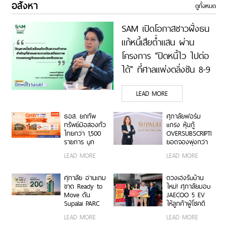
อสังหา
ดูทั้งหมด
SAM เปิดโอกาสชาวฝั่งธน
แก้หนี้เสียต่ำแสน ผ่าน
โครงการ “ปิดหนี้ไว ไปต่อ
ได้” ที่ศาลแพ่งตลิ่งชัน 8-9
ส.ค.69
LEAD MORE
ธอส. ยกทัพ
ศุภาลัยฟอร์ม
ทรัพย์มือสองทั่ว
แกร่ง หุ้นกู้
ไทยกว่า 1,500
OVERSUBSCRIPTION
รายการ บุก
ยอดจองพุ่งกว่า
โคราช พร้อม
2 เท่า ปิดดีลด้วย
LEAD MORE
LEAD MORE
โปรโมชันสินเชื่อ
ต้นทุนทางการ
ดอกเบี้ย 0%
เงินต่ำสุดของ
สูงสุด 2 ปี กับ
ตลาดอสังหาฯ
ศุภาลัย อ่านเกม
ดวงเฮงรับบ้าน
งานมหกรรม
ขาด Ready to
ใหม่! ศุภาลัยมอบ
GHB ALL HOME
Move ดัน
JAECOO 5 EV
EXPO 2026
Supalai PARC
ให้ลูกค้าผู้โชคดี
Ekkamai–
จากแคมเปญ
LEAD MORE
LEAD MORE
Pattanakarn
พิเศษ “UNLOCK