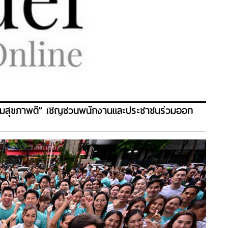
ังคมสุขภาพดี” เชิญชวนพนักงานและประชาชนร่วมออก