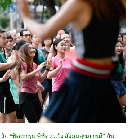
บิก
“ฟิตทุกพุธ พิชิตหุ่นปัง สังคมสุขภาพดี”
กับ