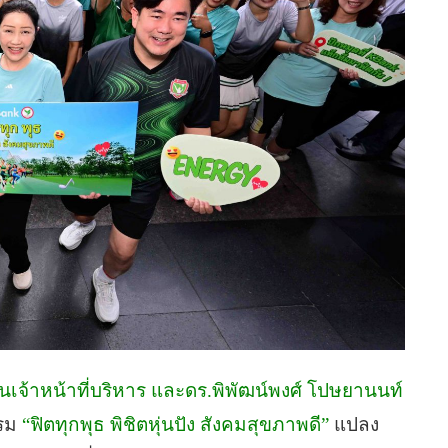
านเจ้าหน้าที่บริหาร และดร.พิพัฒน์พงศ์ โปษยานนท์
รรม
“ฟิตทุกพุธ พิชิตหุ่นปัง สังคมสุขภาพดี”
แปลง