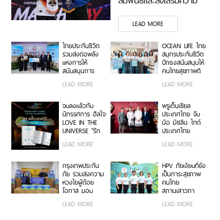
สัมพันธ์และส่งเสริมความ
ร่วมมือระหว่างองค์กร
LEAD MORE
ไทยประกันชีวิต
OCEAN LIFE ไทย
ร่วมส่งต่อพลัง
สมุทรประกันชีวิต
แห่งการให้
ปักธงสนับสนุนให้
สนับสนุนการ
คนไทยสุขภาพดี
ก่อสร้างอาคาร
พร้อมปิดความ
LEAD MORE
LEAD MORE
โรงพยาบาล
เสี่ยงด้วยประกัน
รามาธิบดีและย่าน
ชีวิต และประกัน
นวัตกรรมโยธี
สุขภาพ ในงาน
จบลงแล้วกับ
พรูเด็นเชียล
Good Health
นิทรรศการ ฮีลใจ
ประเทศไทย จับ
Great Heart
LOVE IN THE
มือ มิชลิน ไกด์
UNIVERSE “รัก
ประเทศไทย
ที่สุดในจักรวาล”
รังสรรค์ประสบกา
LEAD MORE
LEAD MORE
แต่ความรักที่คุณ
รณ์ไฟน์ไดนิ่งสุด
มีให้ตัวเองเพิ่งเริ่ม
เอ็กซ์คลูซีฟระดับ
ต้น
มิชลินสตาร์
กรุงเทพประกัน
HPV ภัยเงียบที่ยัง
สำหรับลูกค้า ttb
ภัย ร่วมส่งความ
เป็นภาระสุขภาพ
reserve
ห่วงใยผู้ด้อย
คนไทย
โอกาส มอบ
สถานเสาวภา
อุปกรณ์สิ่งของ
สภากาชาดไทย
LEAD MORE
LEAD MORE
จำเป็นกว่า
จับมือ กทม.
250,000 บาท ใน
เตือนคนไทยเลิก