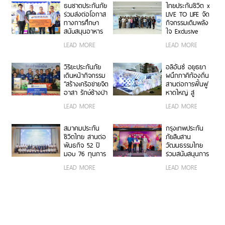
โครงการ GIVE
คิดว่า “ไม่เป็นไร”
ธนชาตประกันภัย
ไทยประกันชีวิต x
NEVER STOP
ก่อนความชะล่าใจ
ร่วมส่งต่อโอกาส
LIVE TO LIFE จัด
ผ่าน
จะกลายเป็นมะเร็ง
ทางการศึกษา
กิจกรรมเติมพลัง
สวพ.FM91
ร้าย
สนับสนุนอาหาร
ใจ Exclusive
กลางวันนักเรียน
Workshop “มิกซ์
LEAD MORE
LEAD MORE
โครงการ “ครู
รูน แมตช์
ประกันภัยจิต
พลังงานชีวิต”
อาสา 2569”
วิริยะประกันภัย
อลิอันซ์ อยุธยา
เดินหน้ากิจกรรม
ผนึกภาคีท้องถิ่น
“สร้างเครือข่ายจิต
สานต่อการฟื้นฟู
อาสา รักษ์ช้างป่า
หาดใหญ่ สู่
ภาคตะวันออก”
ต้นแบบเมือง
LEAD MORE
LEAD MORE
ครั้งที่ 2
พร้อมรับมือภัย
พิบัติ
สมาคมประกัน
กรุงเทพประกัน
ชีวิตไทย สานต่อ
ภัยสืบสาน
พันธกิจ 52 ปี
วัฒนธรรมไทย
มอบ 76 ทุนการ
ร่วมสนับสนุนการ
ศึกษา พัฒนา
จัดงานแห่เทียน
LEAD MORE
LEAD MORE
บุคลากรคุณภาพ
พรรษา จังหวัด
สู่อุตสาหกรรม
อุบลราชธานี
ประกันชีวิต
ประจำปี 2569