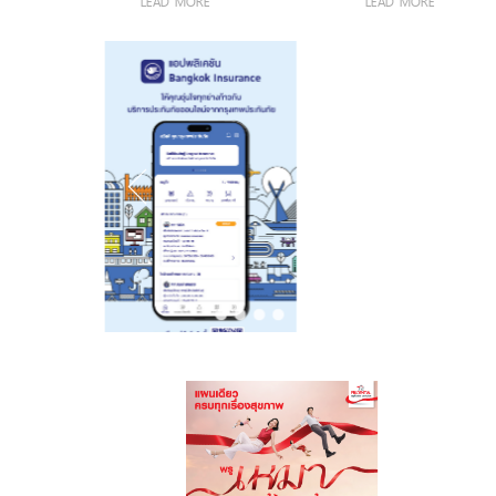
LEAD MORE
LEAD MORE
ลูกเธอ เจ้าฟ้าพัช
รกิติยาภา นเรนทิ
รกิติยาภา นเรนทิ
ราเทพยวดี กรม
ราเทพยวดี กรม
หลวงราชสาริณี
หลวงราชสาริณี
สิริพัชร มหาวัชร
สิริพัชร มหาวัชร
ราชธิดา
ราชธิดา