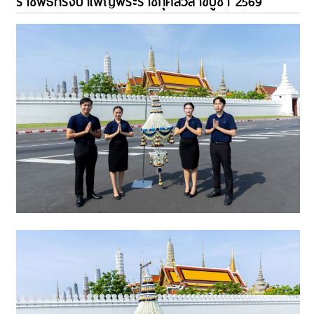
ราชพิธีทรงบำเพ็ญพระราชกุศลวิสาขบูชา 2569