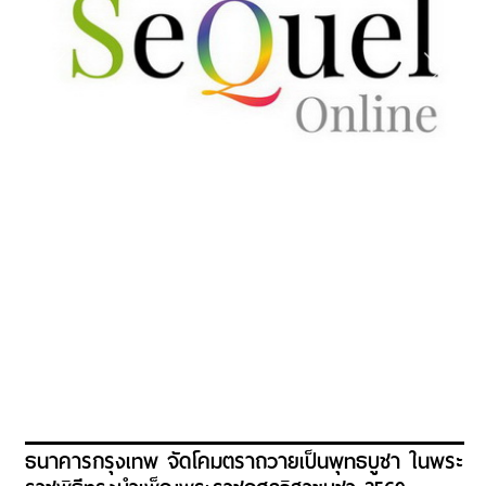
ธนาคารกรุงเทพ จัดโคมตราถวายเป็นพุทธบูชา ในพระ