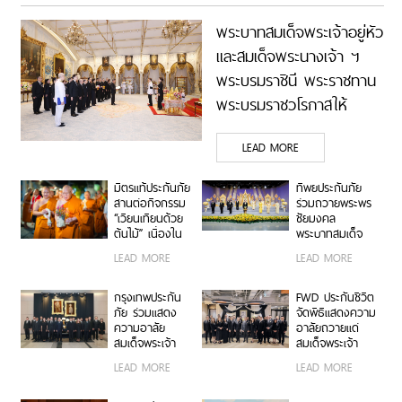
พระบาทสมเด็จพระเจ้าอยู่หัว
และสมเด็จพระนางเจ้า ฯ
พระบรมราชินี พระราชทาน
พระบรมราชวโรกาสให้
คณะกรรมการ ธนาคาร
LEAD MORE
กรุงเทพ จำกัด (มหาชน)
เฝ้าทูลละอองธุลีพระบาท
มิตรแท้ประกันภัย
ทิพยประกันภัย
ถวายพระพรชัยมงคล
สานต่อกิจกรรม
ร่วมถวายพระพร
“เวียนเทียนด้วย
ชัยมงคล
ต้นไม้” เนื่องใน
พระบาทสมเด็จ
วันอาสาฬหบูชา
พระปรเมนทร
LEAD MORE
LEAD MORE
ณ วัดอรุณ
รามาธิบดีศรีสิน
ราชวราราม ร่วม
ทรมหาวชิราลง
สืบสานพระพุทธ
กรณ พระวชิร
กรุงเทพประกัน
FWD ประกันชีวิต
ศาสนา ส่งเสริม
เกล้าเจ้าอยู่หัว
ภัย ร่วมแสดง
จัดพิธีแสดงความ
การทำบุญวิถีใหม่
ความอาลัย
อาลัยถวายแด่
เพื่อสิ่งแวดล้อมที่
สมเด็จพระเจ้า
สมเด็จพระเจ้า
ยั่งยืน
ลูกเธอ เจ้าฟ้าพัช
ลูกเธอ เจ้าฟ้าพัช
LEAD MORE
LEAD MORE
รกิติยาภา นเรนทิ
รกิติยาภา นเรนทิ
ราเทพยวดี กรม
ราเทพยวดี กรม