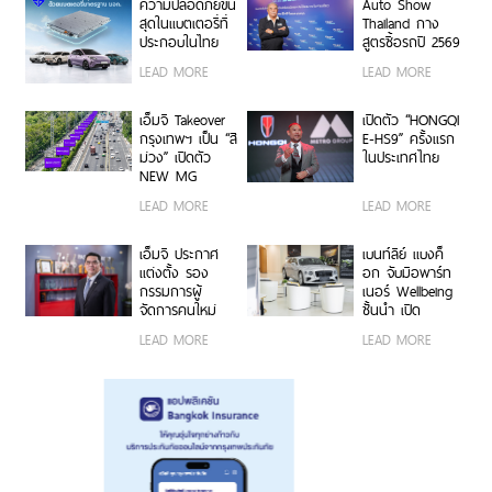
ความปลอดภัยขั้น
Auto Show
สุดในแบตเตอรี่ที่
Thailand กาง
ประกอบในไทย
สูตรซื้อรถปี 2569
ด้วยนวัตกรรม
บริหารความคุ้ม
LEAD MORE
LEAD MORE
ป้องกันและ
ค่าในยุคค่าครอง
จัดการความร้อน
ชีพสูง
(Thermal
เอ็มจี Takeover
เปิดตัว “HONGQI
Management)
กรุงเทพฯ เป็น “สี
E-HS9” ครั้งแรก
เต็มรูปแบบ
ม่วง” เปิดตัว
ในประเทศไทย
NEW MG
URBAN สร้าง
LEAD MORE
LEAD MORE
สีสันใหม่ให้กับ
วงการยานยนต์
เอ็มจี ประกาศ
เบนท์ลีย์ แบงค็
แต่งตั้ง รอง
อก จับมือพาร์ท
กรรมการผู้
เนอร์ Wellbeing
จัดการคนใหม่
ชั้นนำ เปิด
“นายฉัตวิทัย ตัน
ประสบการณ์รัก
LEAD MORE
LEAD MORE
ตราภรณ์” เสริม
สุขภาพ พร้อมจัด
แกร่งทัพเอ็มจี
ข้อเสนอเด็ด
Flying Spur
พร้อมส่งมอบ