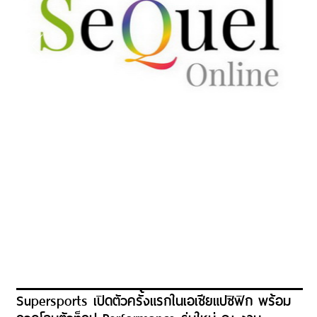
Supersports เปิดตัวครั้งแรกในเอเชียแปซิฟิก พร้อม