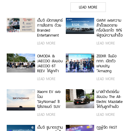
SHABU เติมเต็มไลฟ์สไตล์
LEAD MORE
ระดับพรีเมียม
เอ็มจี เปิดกลยุทธ์
GWM เผยความ
การสื่อสาร ด้วย
สำเร็จยอดขาย
Branded
ครึ่งปีแรกโต 19%
Entertainment
พิสูจน์ความสำเร็จ
ถ่ายทอด MG
แนวคิด ‘All
LEAD MORE
LEAD MORE
SMILE ด้วยซีรีส์
Powertrains’
ตอนสั้น พร้อม
เปิดช่องทาง MG
OMODA &
ZEEKR จับมือ
SMILE CONTACT
JAECOO ส่งมอบ
ททท. เปิดตัว
CENTRE รับฟัง
JAECOO 6T
แคมเปญ
ทุกเรื่องราวของ
REEV ให้ลูกค้า
“Amazing
ชาว MG!
กลุ่มแรกในงาน
Thailand in
LEAD MORE
LEAD MORE
“NextFest”
ZEEKR Luxury
Way” ขับเคลื่อน
การท่องเที่ยวเชิง
Xiaomi EV เผย
มาสด้าดีเดย์เริ่ม
คุณภาพด้วยยาน
โฉม
ส่งมอบ The All-
ยนต์ไฟฟ้า
‘SkyNomad’ ซี
Electric Mazda6e
รีส์รถยนต์ SUV
ให้กับลูกค้าแล้ว
พื้นที่กว้างสุด
วันนี้
LEAD MORE
LEAD MORE
อัจฉริยะ ปรับ
เปลี่ยนฟังก์ชันได้
ดั่งใจ
เอ็มจี ชูมาตรฐาน
กูรูผู้จัด FAST