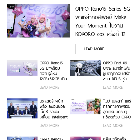
OPPO Reno16 Series 5G
พาเหล่าคอสเพลย์ Make
Your Moment ในงาน
KOKORO cos ครั้งที่ 12
เสิร์ฟภาพถ่ายเก็บทุกโมเมนต์
LEAD MORE
โดดเด่นในทุกคาแรกเตอร์
OPPO Reno16
OPPO Find X9
5G มาพร้อม
Ultra สมาร์ตโฟน
ความจุใหม่
ซูมดีทุกคอนเสิร์ต
12GB+512GB เปิด
ชวน BEUS ซูม
คอลเลกชันพร้อม
เก็บทุกโมเมนต์
LEAD MORE
LEAD MORE
เพื่อนซี้ไอคอนิก
ความสนุกสุดคม
คนล่าสุด Pingu
ชัด ในคอนเสิร์ต
Limited Edition
BUS LIGHT AS
บราเดอร์ ผนึก
“โบว์ เมลดา” แชร์
เติมความน่ารัก
ONE
พลัง ยิบอินซอย
ทริกถ่ายภาพสวย
ทุกโมเมนต์ เริ่ม
เน็กซ์ ร่วมขับ
สุดเทรนดี้ครบทุ
7 ส.ค. 69
เคลื่อน Intelligent
กช็อตด้วย OPPO
Document
Reno16 Series
LEAD MORE
LEAD MORE
Transformation
5G
ด้วย AI OCR
Platform ยก
OPPO Reno16
กลับมาอีกครั้ง