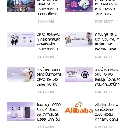
ระดับการจัดการ
Series 5G x
กับ OPPO x T-
ข้อมูลสู่ยุค
BABYMONSTER
POP Campus
Digital-First
บุกสยามยึดจอ
Tour 2026
Enterprise
ยักษ์ ส่งต่อแรง
เตรียมขนความ
LEAD MORE
LEAD MORE
บันดาลใจให้ทุก
สนุก บุก 6 รั้ว
โมเมนต์เป็นตัว
มหาวิทยาลัยทั่ว
เองได้เต็มที่ ผ่าน
ประเทศ ชวนเหล่า
OPPO ชวนแฟน
ศิลปินคู่ซี้ “ซี–นุ
OPPO K-POP
นักศึกษา มา
ๆ ครีเอทคลิปสุด
นิว” ชวนแฟน ๆ
Star Random
Make Your
สร้างสรรค์กับ
สัมผัส OPPO
Dance พร้อม
Moment กับ
BABYMONSTER
Reno16 Series
โปรโมชันสุดเอ็กซ์
OPPO Reno16
ลุ้นรับบัตร
5G ผ่าน Live
LEAD MORE
LEAD MORE
คลูซีฟ
Series 5G เร็ว ๆ
คอนเสิร์ตโซน VIP
Unbox พร้อม
นี้
พร้อม Limited
โชว์ฟีเจอร์โชว์
Edition Gift Box
กล้องมุมกว้าง
วางจำหน่ายแล้ว
วางจำหน่ายแล้ว
สุดเอ็กซ์คลูซีฟ
พิเศษ 50MP
อย่างเป็นทางการ
วันนี้! OPPO
ร่วมสนุกได้ตั้งแต่
0.6x เก็บทุก
OPPO Reno16
Bubble ไอเทมสุด
6 ก.ค. – 17 ส.ค.
โมเมนต์ โดดเด่น
Series 5G อัป
เทรนดี้ที่แมตช์ทุก
2569 เท่านั้น
เป็นตัวเอง
เกรดกล้องมุม
ไลฟ์สไตล์ เปิด 5
LEAD MORE
LEAD MORE
กว้างพิเศษ
คุณสมบัติเด่น ใช้
50MP กว้าง
งานง่าย พร้อมใช้
0.6x ถ่ายคนสวย
งานได้ทั้งบนสมา
ใหม่ล่าสุด OPPO
Alibaba ปรับทัพ
สีผิวเป็น
ร์ตโฟน OPPO
Reno16 Series
รับครึ่งปีหลัง
ธรรมชาติทั้งภาพ
และระบบ iOS ใน
5G ราคาเริ่มต้น
2569 เร่งสปี
นิ่งและวิดีโอ ใน
ราคา 2,999 บาท
15,999 บาท อัป
ดการเติบโตด้าน
ราคาเริ่มต้นเพียง
เกรดกล้องมุม
AI ความพร้อม
LEAD MORE
LEAD MORE
15,999 บาท
กว้างพิเศษ
ขององค์กร