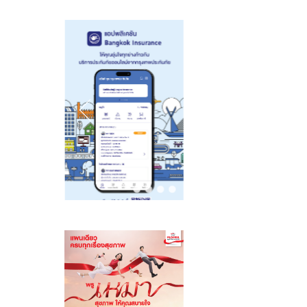
พร้อมรับฟรีของ
50MP ให้ถ่ายคน
โมเดลที่ล้ำสมัย
สมนาคุณสุดคุ้ม
สวยทั้งภาพและ
และการขยาย
ค่า!
วิดีโอ พร้อม
โครงสร้างพื้นฐาน
ดีไซน์ดวงดาว 3
ทั่วโลก
มิติ ครั้งแรกใน
อุตสาหกรรม