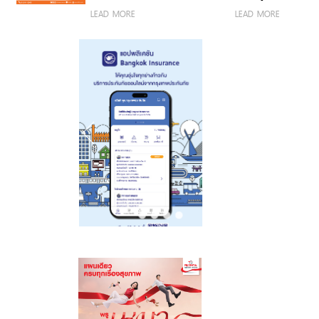
นิยม ขณะที่
ประกันคุ้มครอง
2026 ย้ำความมุ่ง
LEAD MORE
LEAD MORE
ประกันสุขภาพยัง
ชีวิตและโรคร้าย
มั่น เสริมสร้าง
เป็นทางเลือก
แรง 6 กลุ่มโรค
ภูมิคุ้มกันผู้
สำคัญ สื่อดิจิทัล
ครอบคลุม 30
ประกอบการ
ขึ้นแท่นช่องทาง
โรคร้ายแรง ผ่าน
วิสาหกิจขนาด
หลักเข้าถึง
ช่องทางออนไลน์
กลางและขนาด
ประชาชน”
เน้นซื้อง่าย
ย่อม (MSME)
สะดวก ตอบ
โจทย์ผู้บริโภคยุค
ใหม่