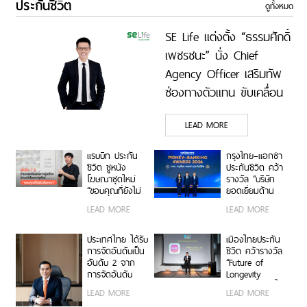
ประกันชีวิต
ดูทั้งหมด
SE Life แต่งตั้ง “ธรรมศักดิ์
เพชรชนะ” นั่ง Chief
Agency Officer เสริมทัพ
ช่องทางตัวแทน ขับเคลื่อน
การเติบโตอย่างยั่งยืน
LEAD MORE
แรบบิท ประกัน
กรุงไทย–แอกซ่า
ชีวิต ชูหนัง
ประกันชีวิต คว้า
โฆษณาชุดใหม่
รางวัล “บริษัท
“ขอบคุณที่ยังไม่
ยอดเยี่ยมด้าน
เลือกเรา”
ประกันสุขภาพ”
LEAD MORE
LEAD MORE
จากงาน Money
& Banking
Awards 2026
ประเทศไทย ได้รับ
เมืองไทยประกัน
ตอกย้ำผู้นำด้าน
การจัดอันดับเป็น
ชีวิต คว้ารางวัล
ประกันสุขภาพ
อันดับ 2 จาก
“Future of
การจัดอันดับ
Longevity
MDRT ใน
Award” ตอกย้ำ
LEAD MORE
LEAD MORE
ประเทศไทย
วิสัยทัศน์การ