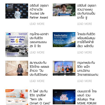
ประจำปี 2569
สร้างคุณภาพ
ชีวิตที่ยืนยาว
อลิอันซ์ อยุธยา
อลิอันซ์ อยุธยา
อย่างยั่งยืน เพื่อ
คว้ารางวัล
ชวนวางแผน
คนไทยทุกช่วงวัย
Trusted Life
ประกันก่อนเป็น
Partner Award
มะเร็ง ชู
ในงาน Brand
ผลิตภัณฑ์
LEAD MORE
LEAD MORE
Inside Awards
“มะเร็งหายห่วง”
2026 ตอกย้ำ
ผ่านหนังโฆษณา
ความมุ่งมั่นใน
สะท้อนอินไซต์ผู้
กรุงไทย-แอกซ่า
ไทยประกันชีวิต
การเคียงข้าง
ป่วยมะเร็ง
ประกันชีวิต
พร้อมสนับสนุน
ลูกค้าในทุกช่วง
ตอกย้ำจุดขาย
ฉลองครบรอบ
การใช้ไฟฟ้าสี
ของชีวิต
คุ้มครองต่อเนื่อง
29 ปี จัด
เขียว ผลักดัน
จนถึงอายุ 85 ปี
แคมเปญใหญ่
องค์กรสู่การเป็น
LEAD MORE
LEAD MORE
“คุ้มครองอุ่นใจ
บริษัทประกันชีวิต
ลุ้นรับโชคใหญ่ 6
แห่งความยั่งยืน
เดือน 6 คัน” ลุ้น
สมาคมประกัน
กรุงเทพประกัน
รับของรางวัล
ชีวิตไทย เผยผล
ชีวิต ผนึก
มูลค่ารวมกว่า 7
สำรวจ “วัน
มทร.อีสาน
ล้านบาท
ประกันชีวิตแห่ง
วิทยาเขตขอนแก่น
ชาติ ครั้งที่ 25”
พัฒนาบุคลากร
LEAD MORE
LEAD MORE
ชี้คนไทยยังให้
คุณภาพสู่ธุรกิจ
ความสำคัญกับ
ประกันชีวิต
การออมและการ
ที ไลฟ์ ประกัน
เจนเนอราลี่ ไทย
บริหารความเสี่ยง
ชีวิต รุกเสิร์ฟ
แลนด์ ร่วม
“ประกันออม
“Term Life
สนับสนุน Thai
ทรัพย์ครองความ
(Smart CI Care)”
MSME FORUM