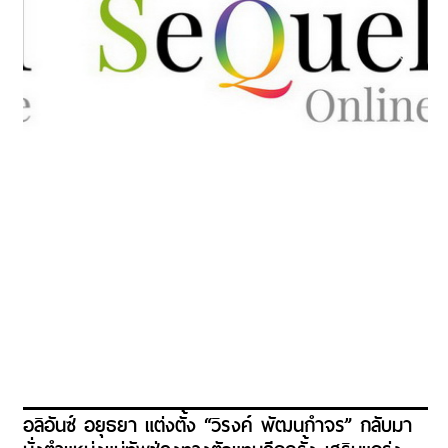
อลิอันซ์ อยุธยา แต่งตั้ง “วิรงค์ พัฒนกำจร” กลับมา