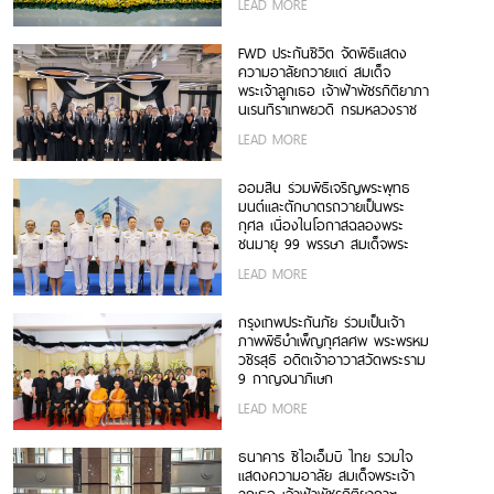
LEAD MORE
FWD ประกันชีวิต จัดพิธีแสดง
ความอาลัยถวายแด่ สมเด็จ
พระเจ้าลูกเธอ เจ้าฟ้าพัชรกิติยาภา
นเรนทิราเทพยวดี กรมหลวงราช
สาริณีสิริพัชร มหาวัชรราชธิดา
LEAD MORE
ออมสิน ร่วมพิธีเจริญพระพุทธ
มนต์และตักบาตรถวายเป็นพระ
กุศล เนื่องในโอกาสฉลองพระ
ชนมายุ 99 พรรษา สมเด็จพระ
สังฆราช
LEAD MORE
กรุงเทพประกันภัย ร่วมเป็นเจ้า
ภาพพิธีบำเพ็ญกุศลศพ พระพรหม
วชิรสุธี อดีตเจ้าอาวาสวัดพระราม
9 กาญจนาภิเษก
LEAD MORE
ธนาคาร ซีไอเอ็มบี ไทย รวมใจ
แสดงความอาลัย สมเด็จพระเจ้า