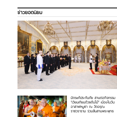
ข่าวยอดนิยม
มิตรแท้ประกันภัย สานต่อกิจกรรม
“เวียนเทียนด้วยต้นไม้” เนื่องในวัน
อาสาฬหบูชา ณ วัดอรุณ
ราชวราราม ร่วมสืบสานพระพุทธ
ศาสนา ส่งเสริมการทำบุญวิถีใหม่