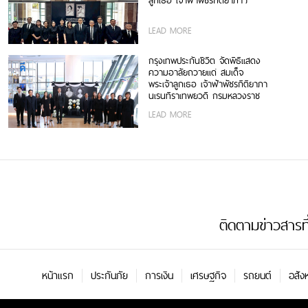
ลูกเธอ เจ้าฟ้าพัชรกิติยาภาฯ
LEAD MORE
กรุงเทพประกันชีวิต จัดพิธีแสดง
ความอาลัยถวายแด่ สมเด็จ
พระเจ้าลูกเธอ เจ้าฟ้าพัชรกิติยาภา
นเรนทิราเทพยวดี กรมหลวงราช
สาริณีสิริพัชร มหาวัชรราชธิดา
LEAD MORE
ติดตามข่าวสารที่น
หน้าแรก
ประกันภัย
การเงิน
เศรษฐกิจ
รถยนต์
อสัง