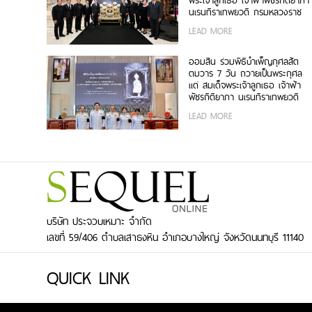
พระเจ้าลูกเธอ เจ้าฟ้าพัชรกิติยาภา
นเรนทิราเทพยวดี กรมหลวงราช
สาริณีสิริพัชร มหาวัชรราชธิดา
LEAD MORE
ออมสิน ร่วมพิธีบำเพ็ญกุศลสัต
ตมวาร 7 วัน ถวายเป็นพระกุศล
แด่ สมเด็จพระเจ้าลูกเธอ เจ้าฟ้า
พัชรกิติยาภา นเรนทิราเทพยวดี
กรมหลวงราชสาริณีสิริพัชร มหา
LEAD MORE
วัชรราชธิดา
บริษัท ประจวบเหมาะ จำกัด
เลขที่ 59/406 ตำบลเสาธงหิน อำเภอบางใหญ่ จังหวัดนนทบุรี 11140
QUICK LINK