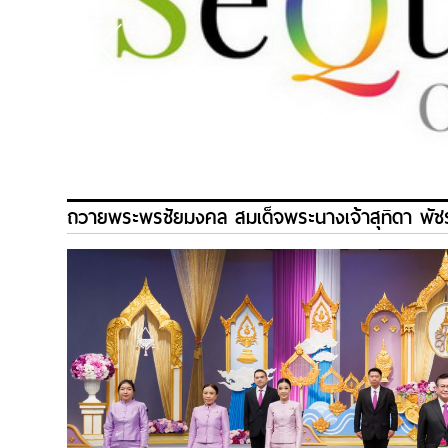
ถวายพระพรชัยมงคล สมเด็จพระนางเจ้าสุทิดา พัช