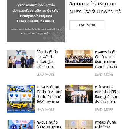
สถานการณ์ก่อเหตุความ
รุนแรง โรงเรียนเทพศิรินทร์
นนทบุรี
LEAD MORE
วิริยะประกันภัย
กรุงเทพประกัน
ร่วมผลักดัน
ภัย จัดเสวนา
เยาวชนสู่เวที
ประกันภัยให้แก่
วิชาการด้าน
ตัวแทนและนาย
ประกันภัย “PSU
หน้าประกัน
LEAD MORE
LEAD MORE
Trang IBARM
วินาศภัย เสริม
Talent 2026”
ศักยภาพธุรกิจ
ม.อ.ตรัง
ประกันภัยให้
เทเวศประกันภัย
ที โบรคเกอร์
แข็งแกร่งยิ่งขึ้น
เปิดตัว “EV Plus”
ฉลองก้าวสู่ปีที่ 9
ประกันภัยรถยนต์
ยิ่งใหญ่ ปักหมุด
ไฟฟ้า เพิ่มทาง
สร้างเบี้ยประกัน
เลือกความ
ทะลุ 950 ล้าน
LEAD MORE
LEAD MORE
คุ้มครองสำหรับผู้
บาท จัดงานมอบ
ใช้รถ EV
รางวัลเกียรติยศ
เชิดชูเกียรติสุด
ทิพยประกันภัย
ทิพยประกันภัย
ยอดนายหน้า
จับมือ blueplus+
ผนึกกำลัง