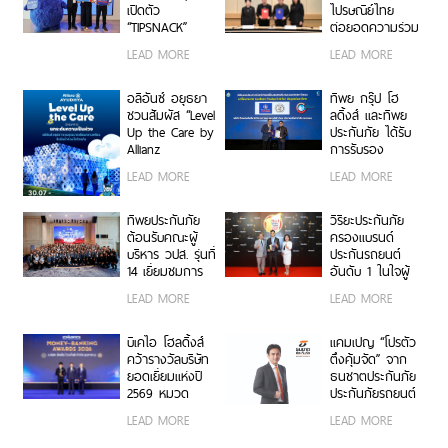
200 ราย “Top
เปิดตัว
ไปรษณีย์ไทย
Sales 2026”
“TIPSNACK”
ต่อยอดความร่วม
ประกันภัยราย
มือกว่า 10 ปี สู่
LEAD MORE
LEAD MORE
เดือนแบบ
พันธมิตรเชิงกล
Subscription
ยุทธ์ ยกระดับ
ครั้งแรกของไทย
บริการประกันภัย
อลิอันซ์ อยุธยา
ทิพย กรุ๊ป โฮ
เพิ่ม-ลด-หยุด
รูปแบบดิจิทัลเพื่อ
ชวนสัมผัส “Level
ลดิ้งส์ และทิพย
แผนได้ทุกเมื่อ
ประชาชน
Up the Care by
ประกันภัย ได้รับ
ไม่มีข้อผูกมัด
Allianz
การรับรอง
Ayudhya”
เครื่องหมาย
LEAD MORE
LEAD MORE
นิทรรศการยก
คาร์บอนฟุตพริ้
ระดับความเป็น
นท์ขององค์กร
ห่วง ในงาน Hug
ตอกย้ำความเป็น
ทิพยประกันภัย
วิริยะประกันภัย
HeartYai 2026
ผู้นำธุรกิจประกัน
ต้อนรับคณะผู้
ครองแบรนด์
ภัยที่ขับเคลื่อน
บริหาร วปส. รุ่นที่
ประกันรถยนต์
ความยั่งยืนตาม
14 เยี่ยมชมการ
อันดับ 1 ในใจผู้
แนวทาง ESG
ดำเนินงานและ
บริโภค 3 ปีซ้อน
LEAD MORE
LEAD MORE
นวัตกรรมองค์กร
บนเวที
“Marketeer No.1
Brand Thailand
บีเคไอ โฮลดิ้งส์
แคมเปญ “โปรตัว
2026”
คว้ารางวัลบริษัท
ตึงคุ้มจัด” จาก
ยอดเยี่ยมแห่งปี
ธนชาตประกันภัย
2569 หมวด
ประกันภัยรถยนต์
ธุรกิจประกันภัย
ชั้น 1 ราคาพิเศษ
LEAD MORE
LEAD MORE
และประกันชีวิต
เจาะกลุ่มรถ
ต่อเนื่อง 3 ปี
กระบะ-เอสยูวี