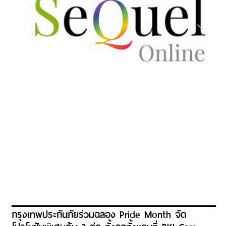
กรุงเทพประกันภัยร่วมฉลอง Pride Month จัด