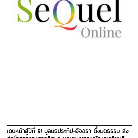
เดินหน้าสู่ปีที่ 9! มูลนิธิประทีป-อัจฉรา ตั้งมติธรรม ส่ง