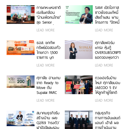
Sustrends 2027
ลดของเสียที่ต้อง
ส่งกำจัดได้ 39%
การเคหะแห่งชาติ
SAM เปิดโอกาส
เร่งขับเคลื่อน
ชาวฝั่งธนแก้หนี้
“บ้านเพื่อคนไทย”
เสียต่ำแสน ผ่าน
ลุย Senior
โครงการ “ปิดหนี้
Complex ฟื้นฟู
ไว ไปต่อได้” ที่
LEAD MORE
LEAD MORE
เมือง ใช้ประโยชน์
ศาลแพ่งตลิ่งชัน
Land Bank และ
8-9 ส.ค.69
Sunk Cost เพิ่ม
ธอส. ยกทัพ
ศุภาลัยฟอร์ม
มูลค่าองค์กร
ทรัพย์มือสองทั่ว
แกร่ง หุ้นกู้
พร้อมขับเคลื่อน
ไทยกว่า 1,500
OVERSUBSCRIPTION
พลังงานสะอาด
รายการ บุก
ยอดจองพุ่งกว่า
โคราช พร้อม
2 เท่า ปิดดีลด้วย
LEAD MORE
LEAD MORE
โปรโมชันสินเชื่อ
ต้นทุนทางการ
ดอกเบี้ย 0%
เงินต่ำสุดของ
สูงสุด 2 ปี กับ
ตลาดอสังหาฯ
ศุภาลัย อ่านเกม
ดวงเฮงรับบ้าน
งานมหกรรม
ขาด Ready to
ใหม่! ศุภาลัยมอบ
GHB ALL HOME
Move ดัน
JAECOO 5 EV
EXPO 2026
Supalai PARC
ให้ลูกค้าผู้โชคดี
Ekkamai–
จากแคมเปญ
LEAD MORE
LEAD MORE
Pattanakarn
พิเศษ “UNLOCK
ยอดขายทะลุ 200
YOUR LIFE ปลด
ล้านบาท
ล็อกชีวิตที่เลือก
สมาคมธุรกิจรับ
กลุ่มธุรกิจ
ได้”
สร้างบ้าน เผย
ทางการเงินแลนด์
Q2/69 ‘ทรงตัว’
แอนด์ เฮ้าส์ ผล
ฝ่าปัจจัยลบรอบ
การดำเนินงาน