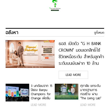
อสังหา
ดูทั้งหมด
ธอส. เปิดตัว “G H BANK
CROWN” มอบเอกสิทธิ์ใช้
ชีวิตเหนือระดับ สำหรับลูกค้า
ระดับบนเงินฝาก 10 ล้าน
บาทขึ้นไป จัดกิจกรรมสุด
LEAD MORE
เอ็กซ์คลูซีฟ และ Birthday
Privilege ของขวัญล้ำค่าใน
3 บทเรียนจาก 15
ศุภาลัย ยกระดับ
เดือนเกิด
ปีของ Banpu
มาตรฐานการ
Champions for
ก่อสร้าง ผ่าน
Change เพื่อขับ
“The Living Lab”
เคลื่อนกิจการเพื่อ
เปลี่ยนไซต์งาน
LEAD MORE
LEAD MORE
สังคมไทย ในงาน
จริงสู่พื้นที่เรียนรู้