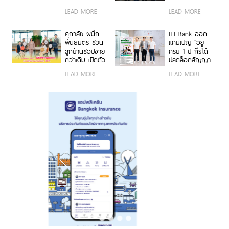
ด้าน เดินหน้า
ครึ่งแรกปี 2569
LEAD MORE
LEAD MORE
‘กองทุนประกันผู้
กำไรสุทธิ 1,538.6
บริโภค’ ดึงความ
ล้านบาท เติบโต
เชื่อมั่น ลุยอีเวนต์
37.3% สินเชื่อโต
ศุภาลัย ผนึก
LH Bank ออก
ใหญ่ปลุกตลาด
6.7%
พันธมิตร ชวน
แคมเปญ “อยู่
ครึ่งปีหลัง
ลูกบ้านชอปง่าย
ครบ 1 ปี ก็รีได้
กว่าเดิม เปิดตัว
ปลดล็อกสัญญา
“Supalai
กู้บ้านแบบเดิมๆ”
LEAD MORE
LEAD MORE
Marketplace” บน
เพิ่มทางเลือกใน
SABAI
การบริหารอัตรา
Application รวม
ดอกเบี้ย
ดีลพิเศษลดสูงสุด
30% เพื่อบ้านและ
การใช้ชีวิต ครบ
จบในแอปเดียว