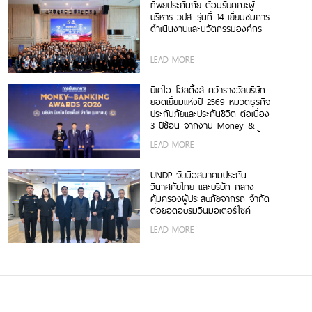
ทิพยประกันภัย ต้อนรับคณะผู้
บริหาร วปส. รุ่นที่ 14 เยี่ยมชมการ
ดำเนินงานและนวัตกรรมองค์กร
LEAD MORE
บีเคไอ โฮลดิ้งส์ คว้ารางวัลบริษัท
ยอดเยี่ยมแห่งปี 2569 หมวดธุรกิจ
ประกันภัยและประกันชีวิต ต่อเนื่อง
3 ปีซ้อน จากงาน Money &
Banking Awards 2026 ตอกย้ำ
LEAD MORE
ศักยภาพการเติบโตอย่างโดดเด่น
และแข็งแกร่ง
UNDP จับมือสมาคมประกัน
วินาศภัยไทย และบริษัท กลาง
คุ้มครองผู้ประสบภัยจากรถ จำกัด
ต่อยอดอบรมวินมอเตอร์ไซค์
กรุงเทพฯ สู่ความปลอดภัยทาง
LEAD MORE
ถนนและภูมิคุ้มกันทางการเงิน รุ่น
ที่ 2