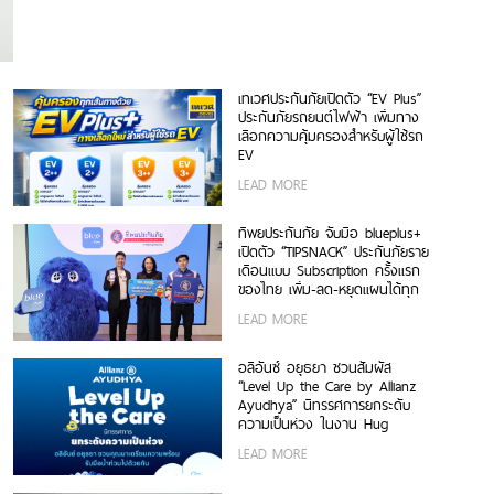
เทเวศประกันภัยเปิดตัว “EV Plus”
ประกันภัยรถยนต์ไฟฟ้า เพิ่มทาง
เลือกความคุ้มครองสำหรับผู้ใช้รถ
EV
LEAD MORE
ทิพยประกันภัย จับมือ blueplus+
เปิดตัว “TIPSNACK” ประกันภัยราย
เดือนแบบ Subscription ครั้งแรก
ของไทย เพิ่ม-ลด-หยุดแผนได้ทุก
เมื่อ ไม่มีข้อผูกมัด
LEAD MORE
อลิอันซ์ อยุธยา ชวนสัมผัส
“Level Up the Care by Allianz
Ayudhya” นิทรรศการยกระดับ
ความเป็นห่วง ในงาน Hug
HeartYai 2026
LEAD MORE