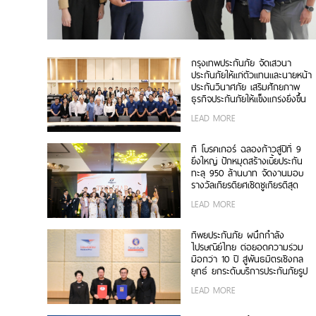
กรุงเทพประกันภัย จัดเสวนา
ประกันภัยให้แก่ตัวแทนและนายหน้า
ประกันวินาศภัย เสริมศักยภาพ
ธุรกิจประกันภัยให้แข็งแกร่งยิ่งขึ้น
LEAD MORE
ที โบรคเกอร์ ฉลองก้าวสู่ปีที่ 9
ยิ่งใหญ่ ปักหมุดสร้างเบี้ยประกัน
ทะลุ 950 ล้านบาท จัดงานมอบ
รางวัลเกียรติยศเชิดชูเกียรติสุด
ยอดนายหน้า 200 ราย “Top
LEAD MORE
Sales 2026”
ทิพยประกันภัย ผนึกกำลัง
ไปรษณีย์ไทย ต่อยอดความร่วม
มือกว่า 10 ปี สู่พันธมิตรเชิงกล
ยุทธ์ ยกระดับบริการประกันภัยรูป
แบบดิจิทัลเพื่อประชาชน
LEAD MORE