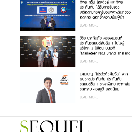
ทิพย กรุ๊ป โฮลดิ้งส์ และทิพย
ประกันภัย ได้รับการรับรอง
เครื่องหมายคาร์บอนฟุตพริ้นท์ของ
องค์กร ตอกย้ำความเป็นผู้นำ
ธุรกิจประกันภัยที่ขับเคลื่อนความ
LEAD MORE
ยั่งยืนตามแนวทาง ESG
วิริยะประกันภัย ครองแบรนด์
ประกันรถยนต์อันดับ 1 ในใจผู้
บริโภค 3 ปีซ้อน บนเวที
“Marketeer No.1 Brand Thailand
2026”
LEAD MORE
แคมเปญ “โปรตัวตึงคุ้มจัด” จาก
ธนชาตประกันภัย ประกันภัย
รถยนต์ชั้น 1 ราคาพิเศษ เจาะกลุ่ม
รถกระบะ-เอสยูวี ยอดนิยม
LEAD MORE