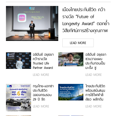
เมืองไทยประกันชีวิต คว้า
รางวัล “Future of
Longevity Award” ตอกย้ำ
วิสัยทัศน์การสร้างคุณภาพ
ชีวิตที่ยืนยาวอย่างยั่งยืน
LEAD MORE
เพื่อคนไทยทุกช่วงวัย
อลิอันซ์ อยุธยา
อลิอันซ์ อยุธยา
คว้ารางวัล
ชวนวางแผน
Trusted Life
ประกันก่อนเป็น
Partner Award
มะเร็ง ชู
ในงาน Brand
ผลิตภัณฑ์
LEAD MORE
LEAD MORE
Inside Awards
“มะเร็งหายห่วง”
2026 ตอกย้ำ
ผ่านหนังโฆษณา
ความมุ่งมั่นใน
สะท้อนอินไซต์ผู้
กรุงไทย-แอกซ่า
ไทยประกันชีวิต
การเคียงข้าง
ป่วยมะเร็ง
ประกันชีวิต
พร้อมสนับสนุน
ลูกค้าในทุกช่วง
ตอกย้ำจุดขาย
ฉลองครบรอบ
การใช้ไฟฟ้าสี
ของชีวิต
คุ้มครองต่อเนื่อง
29 ปี จัด
เขียว ผลักดัน
จนถึงอายุ 85 ปี
แคมเปญใหญ่
องค์กรสู่การเป็น
LEAD MORE
LEAD MORE
“คุ้มครองอุ่นใจ
บริษัทประกันชีวิต
ลุ้นรับโชคใหญ่ 6
แห่งความยั่งยืน