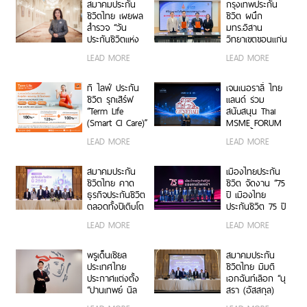
เดือน 6 คัน” ลุ้น
สมาคมประกัน
กรุงเทพประกัน
รับของรางวัล
ชีวิตไทย เผยผล
ชีวิต ผนึก
มูลค่ารวมกว่า 7
สำรวจ “วัน
มทร.อีสาน
ล้านบาท
ประกันชีวิตแห่ง
วิทยาเขตขอนแก่น
ชาติ ครั้งที่ 25”
พัฒนาบุคลากร
LEAD MORE
LEAD MORE
ชี้คนไทยยังให้
คุณภาพสู่ธุรกิจ
ความสำคัญกับ
ประกันชีวิต
การออมและการ
ที ไลฟ์ ประกัน
เจนเนอราลี่ ไทย
บริหารความเสี่ยง
ชีวิต รุกเสิร์ฟ
แลนด์ ร่วม
“ประกันออม
“Term Life
สนับสนุน Thai
ทรัพย์ครองความ
(Smart CI Care)”
MSME FORUM
นิยม ขณะที่
ประกันคุ้มครอง
2026 ย้ำความมุ่ง
LEAD MORE
LEAD MORE
ประกันสุขภาพยัง
ชีวิตและโรคร้าย
มั่น เสริมสร้าง
เป็นทางเลือก
แรง 6 กลุ่มโรค
ภูมิคุ้มกันผู้
สำคัญ สื่อดิจิทัล
ครอบคลุม 30
ประกอบการ
สมาคมประกัน
เมืองไทยประกัน
ขึ้นแท่นช่องทาง
โรคร้ายแรง ผ่าน
วิสาหกิจขนาด
ชีวิตไทย คาด
ชีวิต จัดงาน “75
หลักเข้าถึง
ช่องทางออนไลน์
กลางและขนาด
ธุรกิจประกันชีวิต
ปี เมืองไทย
ประชาชน”
เน้นซื้อง่าย
ย่อม (MSME)
ตลอดทั้งปีเติบโต
ประกันชีวิต 75 ปี
สะดวก ตอบ
ประมาณ 2.5-
ของคนทัพหน้า”
LEAD MORE
LEAD MORE
โจทย์ผู้บริโภคยุค
3.5% คิดเป็นเบี้ย
ปลุกสุดยอดพลัง
ใหม่
ประกัน 6.93-7
Do It Now แก่
แสนล้านบาท เท
ทุกช่องทางการ
พรูเด็นเชียล
สมาคมประกัน
รนด์แบบประกัน
ขายอย่างยิ่งใหญ่
ประเทศไทย
ชีวิตไทย มีมติ
ดูแลสุขภาพ–
ประกาศเดินหน้า
ประกาศแต่งตั้ง
เอกฉันท์เลือก “นุ
สังคมสูงวัยยังได้
สร้าง Longevity
“ปานเทพย์ นิล
สรา (อัสสกุล)
รับความสนใจ
Ecosystem ยก
สินธพ” ดำรง
บัญญัติปิยพจน์”