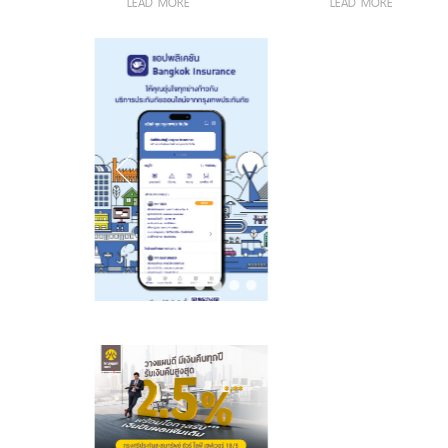
LEAD MORE
LEAD MORE
ระดับคุณภาพ
ตำแหน่ง ประธาน
ดำรงตำแหน่ง
ชีวิตคนไทยอย่าง
เจ้าหน้าที่บริหาร
นายกสมาคมฯ
ยั่งยืน
สายงานลูกค้าและ
วาระที่ 4 ชูวิสัย
การตลาด
ทัศน์ “เชื่อมความ
ร่วมมือ ขับ
เคลื่อนนวัตกรรม
สร้างระบบนิเวศ
ประกันชีวิตไทยที่
ยั่งยืน”