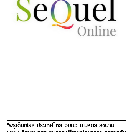
“พรูเด็นเชียล ประเทศไทย จับมือ ม.มหิดล ลงนาม